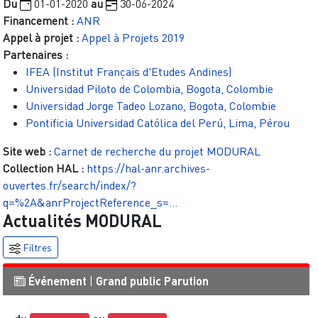
Du
01-01-2020
au
30-06-2024
Financement :
ANR
Appel à projet :
Appel à Projets 2019
Partenaires :
IFEA (Institut Français d'Etudes Andines)
Universidad Piloto de Colombia, Bogota, Colombie
Universidad Jorge Tadeo Lozano, Bogota, Colombie
Pontificia Universidad Católica del Perú, Lima, Pérou
Site web :
Carnet de recherche du projet MODURAL
Collection HAL :
https://hal-anr.archives-
ouvertes.fr/search/index/?
q=%2A&anrProjectReference_s=…
Actualités
MODURAL
Filtres
Événement
|
Grand public
Parution