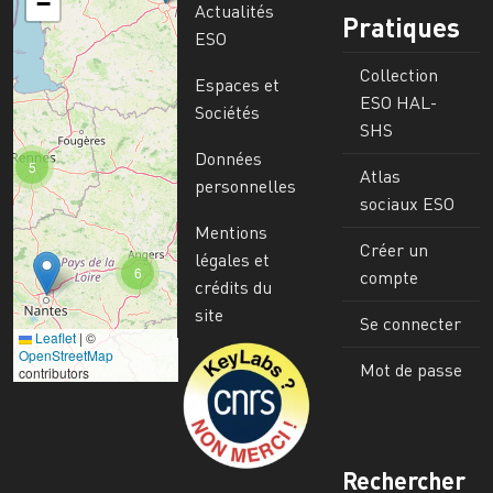
−
Actualités
Pratiques
ESO
Collection
Espaces et
ESO HAL-
Sociétés
SHS
Données
5
Atlas
personnelles
sociaux ESO
Mentions
Créer un
légales et
6
compte
crédits du
site
Se connecter
Leaflet
|
©
Image
OpenStreetMap
Mot de passe
contributors
Rechercher