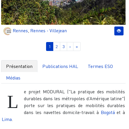
Rennes
,
Rennes - Villejean
Pagination
Page courante
Page
Page
Page suivante
Dernière page
1
2
3
›
»
Présentation
Publications HAL
Termes ESO
Médias
e projet MODURAL ("La pratique des mobilités
L
durables dans les métropoles d’Amérique latine")
porte sur les pratiques de mobilités durables
dans les navettes domicile-travail à
Bogotá
et à
Lima
.