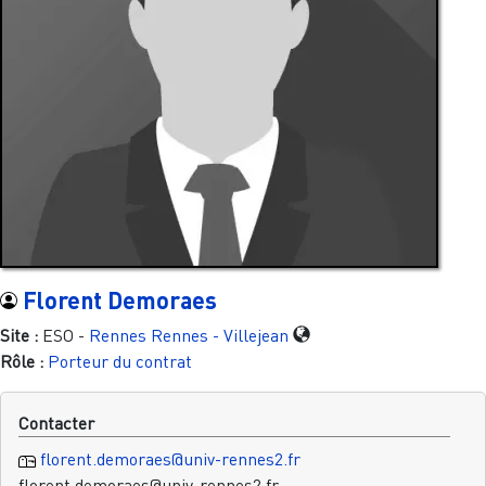
Florent Demoraes
Site :
ESO -
Rennes
Rennes - Villejean
Rôle :
Porteur du contrat
Contacter
florent.demoraes@univ-rennes2.fr
florent.demoraes@univ-rennes2.fr