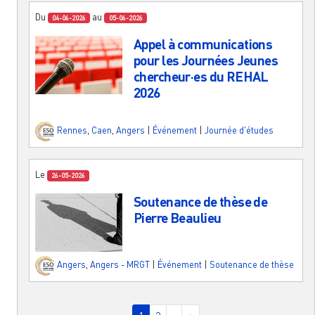
Du
au
04-06-2026
05-06-2026
Appel à communications
pour les Journées Jeunes
chercheur·es du REHAL
2026
Rennes
,
Caen
,
Angers
|
Événement
|
Journée d'études
Le
26-05-2026
Soutenance de thèse de
Pierre Beaulieu
Angers
,
Angers - MRGT
|
Événement
|
Soutenance de thèse
Pagination
Page courante
Page
Page suivante
Dernière page