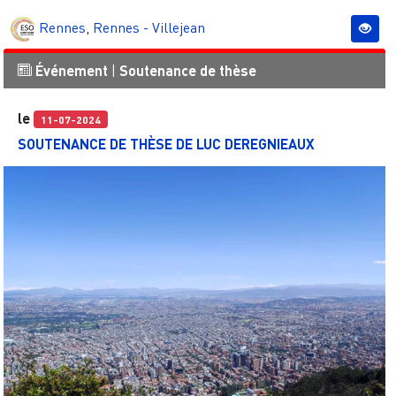
Rennes
,
Rennes - Villejean
Événement
|
Soutenance de thèse
le
11-07-2024
SOUTENANCE DE THÈSE DE LUC DEREGNIEAUX