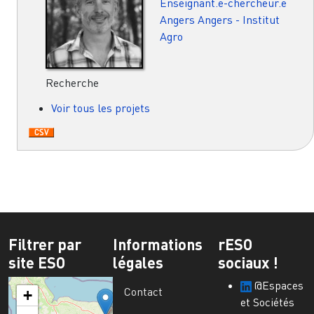
Enseignant.e-chercheur.e
Angers
Angers - Institut
Agro
Recherche
Voir tous les projets
Filtrer par
Informations
rESO
site ESO
légales
sociaux !
@Espaces
Contact
+
et Sociétés