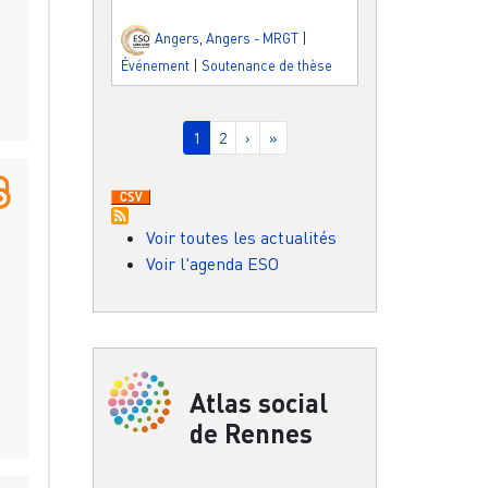
Angers
,
Angers - MRGT
|
Événement
|
Soutenance de thèse
Pagination
Page courante
Page
Page suivante
Dernière page
1
2
›
»
Voir toutes les actualités
Voir l'agenda ESO
Atlas social
de Rennes