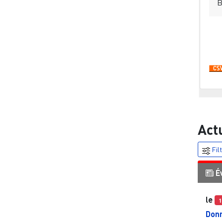
B
Pa
Act
Fil
É
le
1
Donn