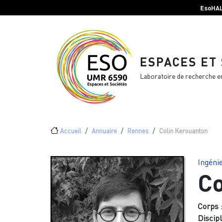
Menu top Header
Aller au contenu principal
EsoHA
ESPACES ET
Laboratoire de recherche e
Fil d'Ariane
Accueil
Annuaire
Rennes
Colin Kerouanton
Ingénie
Co
Corps 
Discipl