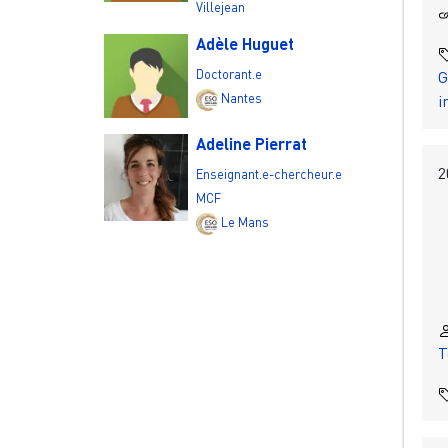
Villejean
Adèle Huguet
Doctorant.e
G
Nantes
i
Adeline Pierrat
2
Enseignant.e-chercheur.e
MCF
Le Mans
T