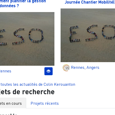
ent planifier la gestion
Journée Chantier Mobilité(
données ?
Rennes
,
Angers
ennes
 toutes les actualités de
Colin Kerouanton
jets de recherche
ets en cours
Projets récents