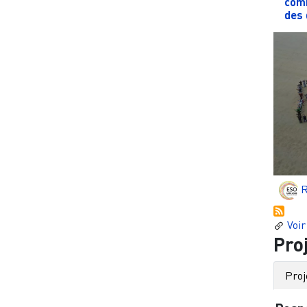
comm
des 
R
Voir
Pro
Proj