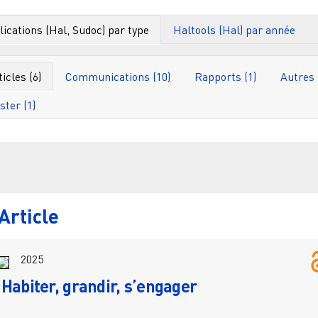
ications (Hal, Sudoc) par type
Haltools (Hal) par année
ticles (6)
Communications (10)
Rapports (1)
ster (1)
Filtr
Article
2025
Habiter, grandir, s’engager