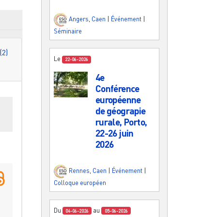
Angers
,
Caen
|
Événement
|
Séminaire
Autres (2)
Le
22-06-2026
4e
Conférence
européenne
es
de géograpie
rurale, Porto,
22-26 juin
2026
Rennes
,
Caen
|
Événement
|
Colloque européen
Du
au
04-06-2026
05-06-2026