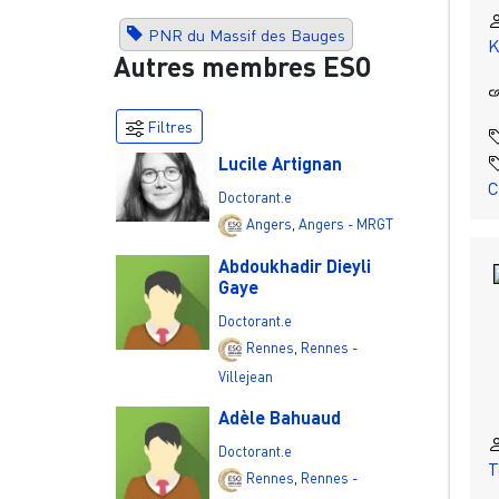
PNR du Massif des Bauges
K
Autres membres ESO
Filtres
Lucile Artignan
C
Doctorant.e
Angers
,
Angers - MRGT
Abdoukhadir Dieyli
Gaye
Doctorant.e
Rennes
,
Rennes -
Villejean
Adèle Bahuaud
Doctorant.e
T
Rennes
,
Rennes -