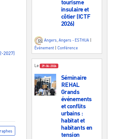
tourisme
insulaire et
côtier (ICTF
2026)
Angers
,
Angers - ESTHUA
|
Événement
|
Conférence
2-2027)
Le
29-06-2026
Séminaire
REHAL
Grands
événements
et conflits
urbains :
habitat et
habitants en
raphes
tension