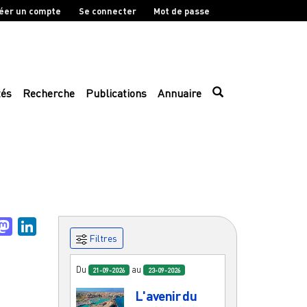
éer un compte
Se connecter
Mot de passe
tés
Recherche
Publications
Annuaire
uesky
Mastodon
LinkedIn
Filtres
Du
au
21-09-2026
23-09-2026
L'avenir du