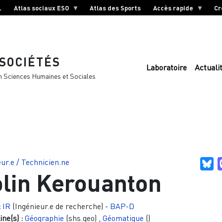
L
Atlas sociaux ESO
Atlas des Sports
Accès rapide
Cr
 SOCIÉTÉS
Laboratoire
Actuali
n Sciences Humaines et Sociales
ur.e / Technicien.ne
Bl
lin Kerouanton
:
IR
(Ingénieur.e de recherche)
-
BAP-D
ine(s) :
Géographie
(shs.geo)
,
Géomatique
()