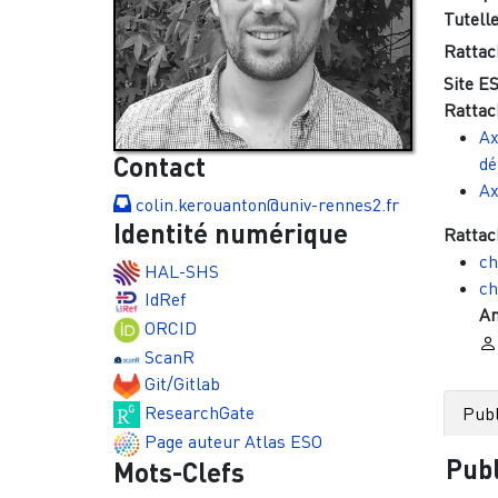
Tutelle
Rattac
Site ES
Rattac
Ax
Contact
dé
Ax
colin.kerouanton@univ-rennes2.fr
Identité numérique
Rattac
ch
HAL-SHS
ch
IdRef
An
ORCID
ScanR
Git/Gitlab
ResearchGate
Publ
Page auteur Atlas ESO
Publ
Mots-Clefs