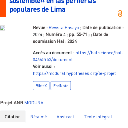
sostenible» en las periferias
populares de Lima
Revue :
Revista Ensayo
;
Date de publication :
2024
;
Numéro
4
;
pp.
55-71
;
; Date de
soumission Hal :
2024
Accès au document :
https://hal.science/hal-
04665953/document
Voir aussi :
https://modural.hypotheses.org/le-projet
BibteX
EndNote
Projet ANR
MODURAL
Citation
Résumé
Abstract
Texte intégral