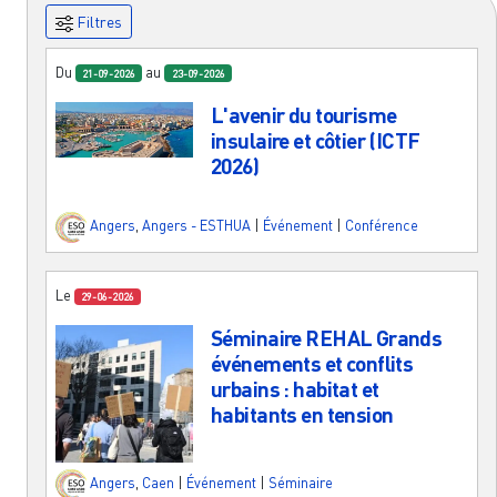
Filtres
Du
au
21-09-2026
23-09-2026
L'avenir du tourisme
insulaire et côtier (ICTF
2026)
Angers
,
Angers - ESTHUA
|
Événement
|
Conférence
Le
29-06-2026
Séminaire REHAL Grands
événements et conflits
urbains : habitat et
habitants en tension
Angers
,
Caen
|
Événement
|
Séminaire