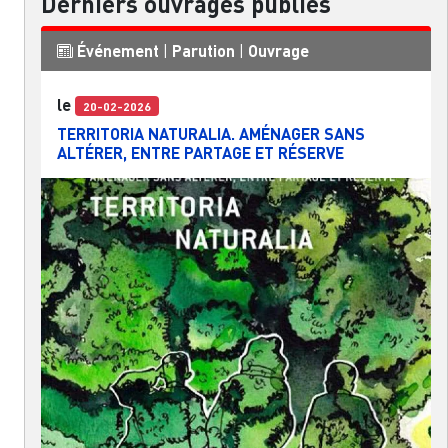
Derniers ouvrages publiés
Événement
|
Parution
|
Ouvrage
le
20-02-2026
TERRITORIA NATURALIA. AMÉNAGER SANS
ALTÉRER, ENTRE PARTAGE ET RÉSERVE