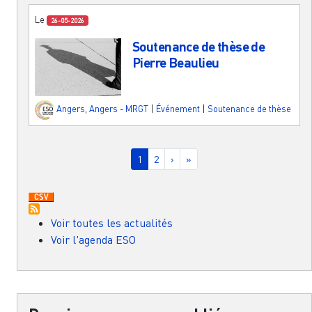
Le
26-05-2026
Soutenance de thèse de
Pierre Beaulieu
Angers
,
Angers - MRGT
|
Événement
|
Soutenance de thèse
Pagination
Page courante
Page
Page suivante
Dernière page
1
2
›
»
Voir toutes les actualités
Voir l'agenda ESO