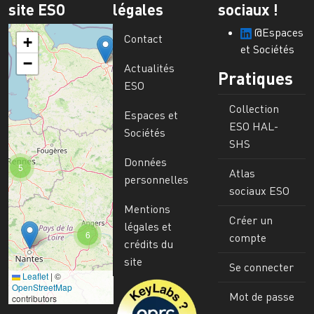
site ESO
légales
sociaux !
@Espaces
Contact
+
et Sociétés
−
Actualités
Pratiques
ESO
Collection
Espaces et
ESO HAL-
Sociétés
SHS
Données
5
Atlas
personnelles
sociaux ESO
Mentions
Créer un
légales et
6
compte
crédits du
site
Se connecter
Leaflet
|
©
Image
OpenStreetMap
Mot de passe
contributors