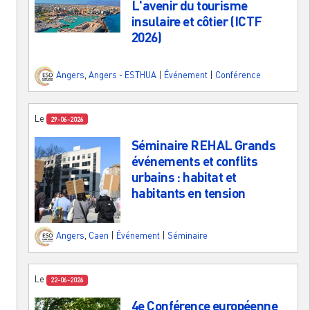
L'avenir du tourisme
insulaire et côtier (ICTF
2026)
Angers
,
Angers - ESTHUA
|
Événement
|
Conférence
Le
29-06-2026
Séminaire REHAL Grands
événements et conflits
urbains : habitat et
habitants en tension
Angers
,
Caen
|
Événement
|
Séminaire
Le
22-06-2026
4e Conférence européenne