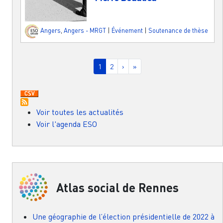
Angers
,
Angers - MRGT
|
Événement
|
Soutenance de thèse
Pagination
Page courante
Page
Page suivante
Dernière page
1
2
›
»
Voir toutes les actualités
Voir l'agenda ESO
Atlas social de Rennes
Une géographie de l’élection présidentielle de 2022 à