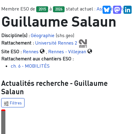
Membre ESO de
à
statut actuel :
Associé.e site
Bluesky
Mast
L
2015
2026
Guillaume Salaun
Discipline(s) :
Géographie
(shs.geo)
Rattachement :
Université Rennes 2
Site ESO :
Rennes
,
Rennes - Villejean
Rattachement aux chantiers ESO :
ch. 6 - MOBILITÉS
Actualités recherche -
Guillaume
Salaun
Filtres
É
v