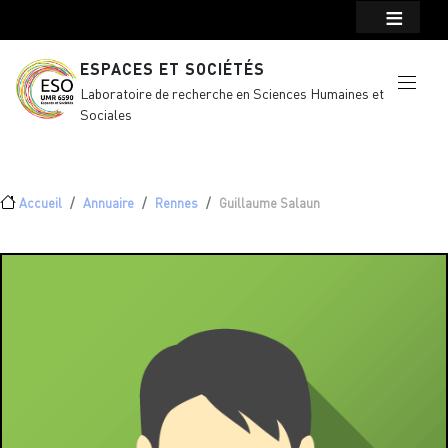
Menu top Header
Aller au contenu principal
ESPACES ET SOCIÉTÉS
Laboratoire de recherche en Sciences Humaines et
Sociales
Fil d'Ariane
Accueil
Annuaire
Rennes
Guillaume Salaun