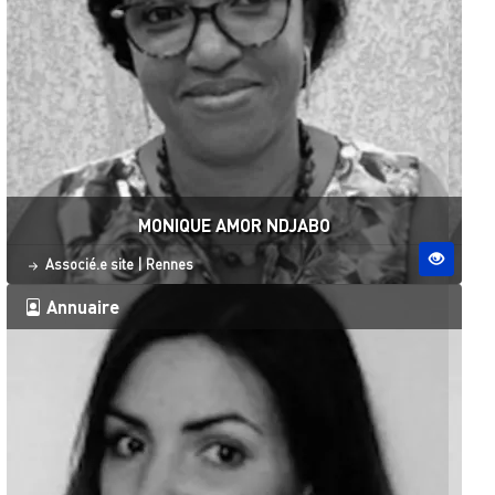
MONIQUE AMOR NDJABO
Statut
Site ESO
Associé.e site
|
Rennes
Annuaire