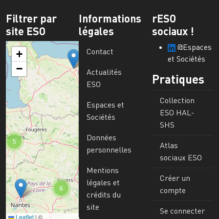
Filtrer par
Informations
rESO
site ESO
légales
sociaux !
@Espaces
Contact
+
et Sociétés
−
Actualités
Pratiques
ESO
Collection
Espaces et
ESO HAL-
Sociétés
SHS
Données
5
Atlas
personnelles
sociaux ESO
Mentions
Créer un
légales et
6
compte
crédits du
site
Se connecter
Leaflet
|
©