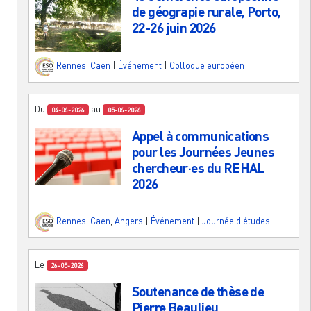
de géograpie rurale, Porto,
22-26 juin 2026
Rennes
,
Caen
|
Événement
|
Colloque européen
Du
au
04-06-2026
05-06-2026
Appel à communications
pour les Journées Jeunes
chercheur·es du REHAL
2026
Rennes
,
Caen
,
Angers
|
Événement
|
Journée d'études
Le
26-05-2026
Soutenance de thèse de
Pierre Beaulieu