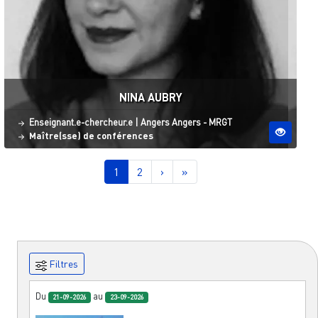
NINA AUBRY
Statut
Site ESO
Enseignant.e-chercheur.e
|
Angers
Angers - MRGT
Maître(sse) de conférences
Pagination
Page courante
Page
Page suivante
Dernière page
1
2
›
»
Filtres
Du
au
21-09-2026
23-09-2026