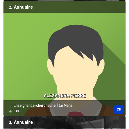
Annuaire
ALEXANDRA PIERRE
Statut
Site ESO
Enseignant.e-chercheur.e
|
Le Mans
ECC
Annuaire