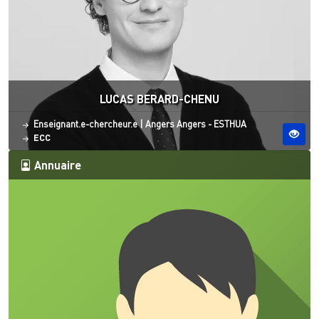
LUCAS BERARD-CHENU
Statut
Site ESO
Enseignant.e-chercheur.e
|
Angers
Angers - ESTHUA
ECC
Annuaire