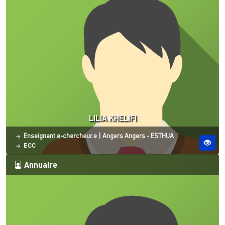
LILIA KHELIFI
Statut
Site ESO
Enseignant.e-chercheur.e
|
Angers
Angers - ESTHUA
ECC
Annuaire