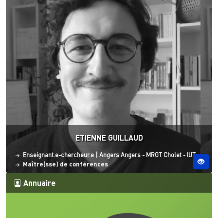
ETIENNE GUILLAUD
Statut
Site ESO
Enseignant.e-chercheur.e
|
Angers
Angers - MRGT
Cholet - IUT
Maître(sse) de conférences
Annuaire