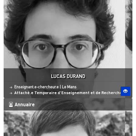
LUCAS DURAND
Statut
Site ESO
Enseignant.e-chercheur.e
|
Le Mans
Attaché.e Temporaire d'Enseignement et de Recherche
Annuaire