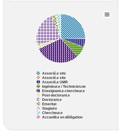
Chart
Pie chart with 11 slices.
View as data table, Chart
Associé.e site
Associé.e site
Associé.e UMR
Ingénieur.e / Technicien.ne
Enseignant.e-chercheur.e
Post-doctorant.e
Doctorant.e
Emeritat
Stagiaire
Chercheur.e
Accueilli.e en délégation
End of interactive chart.