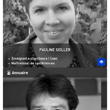
PAULINE SEILLER
Statut
Site ESO
Enseignant.e-chercheur.e
|
Caen
Maître(sse) de conférences
Annuaire