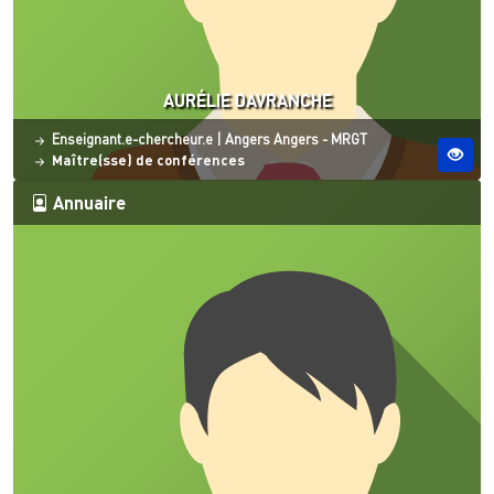
AURÉLIE DAVRANCHE
Statut
Site ESO
Enseignant.e-chercheur.e
|
Angers
Angers - MRGT
Maître(sse) de conférences
Annuaire