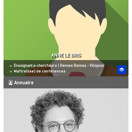
ANNE LE BRIS
Statut
Site ESO
Enseignant.e-chercheur.e
|
Rennes
Rennes - Villejean
Maître(sse) de conférences
Annuaire