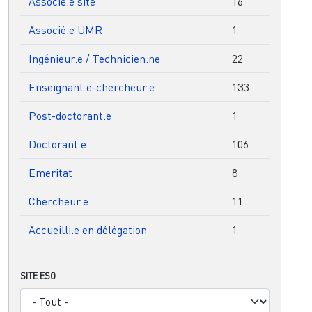
Associé.e site
16
Associé.e UMR
1
Ingénieur.e / Technicien.ne
22
Enseignant.e-chercheur.e
133
Post-doctorant.e
1
Doctorant.e
106
Emeritat
8
Chercheur.e
11
Accueilli.e en délégation
1
SITE ESO