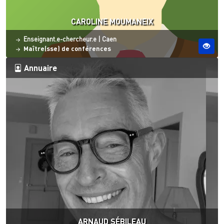
CAROLINE MOUMANEIX
Statut
Site ESO
Enseignant.e-chercheur.e
|
Caen
Maître(sse) de conférences
Annuaire
ARNAUD SÉBILEAU