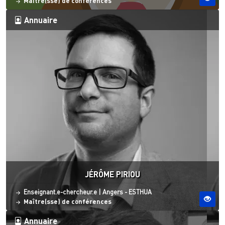
Maître(sse) de conférences
Annuaire
JÉRÔME PIRIOU
Statut
Site ESO
Enseignant.e-chercheur.e
|
Angers - ESTHUA
Maître(sse) de conférences
Annuaire