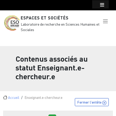
Menu top Header
Aller au contenu principal
ESPACES ET SOCIÉTÉS
Laboratoire de recherche en Sciences Humaines et
Sociales
Contenus associés au
statut
Enseignant.e-
chercheur.e
Fil d'Ariane
Accueil
Enseignant.e-chercheur.e
Fermer l'entête