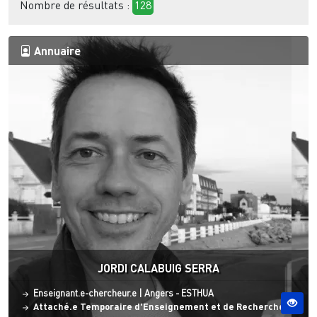
Nombre de résultats :
128
Annuaire
JORDI CALABUIG SERRA
Statut
Site ESO
Enseignant.e-chercheur.e
|
Angers - ESTHUA
Attaché.e Temporaire d'Enseignement et de Recherche