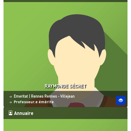
RAYMONDE SÉCHET
Statut
Site ESO
Emeritat
|
Rennes
Rennes - Villejean
Professeur.e émérite
Annuaire