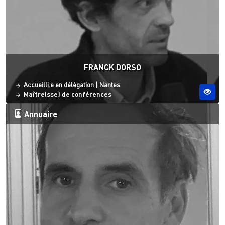
FRANCK DORSO
Statut
Site ESO
Accueilli.e en délégation
|
Nantes
Maître(sse) de conférences
Annuaire