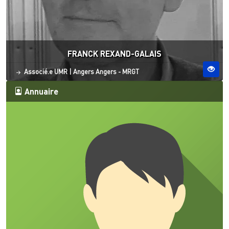
FRANCK REXAND-GALAIS
Statut
Site ESO
Associé.e UMR
|
Angers
Angers - MRGT
Annuaire