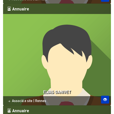
Annuaire
ELIAS GANIVET
Statut
Site ESO
Associé.e site
|
Rennes
Annuaire