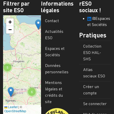
Filtrer par
Informations
rESO
site ESO
légales
sociaux !
@Espaces
Contact
+
et Sociétés
−
Actualités
Pratiques
ESO
Collection
Espaces et
ESO HAL-
Sociétés
SHS
Données
5
Atlas
personnelles
sociaux ESO
Mentions
Créer un
légales et
6
compte
crédits du
site
Se connecter
Leaflet
|
©
Image
OpenStreetMap