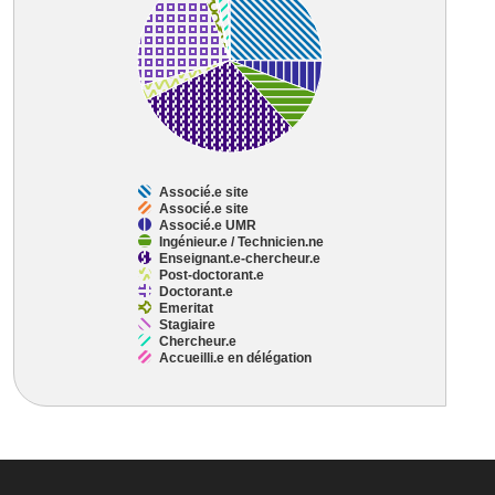
View as data table, Chart
Associé.e site
Associé.e site
Associé.e UMR
Ingénieur.e / Technicien.ne
Enseignant.e-chercheur.e
Post-doctorant.e
Doctorant.e
Emeritat
Stagiaire
Chercheur.e
Accueilli.e en délégation
End of interactive chart.