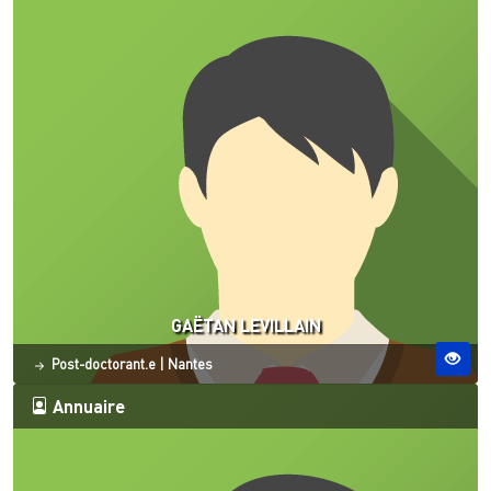
GAËTAN LEVILLAIN
Statut
Site ESO
Post-doctorant.e
|
Nantes
Annuaire