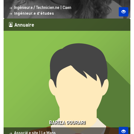
Statut
Site ESO
Ingénieur.e / Technicien.ne
|
Caen
Ingénieur.e d'études
Annuaire
BARIZA GOURARI
Statut
Site ESO
Associé.e site
|
Le Mans