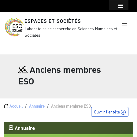
Menu top Header
Aller au contenu principal
ESPACES ET SOCIÉTÉS
Laboratoire de recherche en Sciences Humaines et
Sociales
Anciens membres
ESO
Fil d'Ariane
Accueil
Annuaire
Anciens membres ESO
Ouvrir l'entête
Annuaire