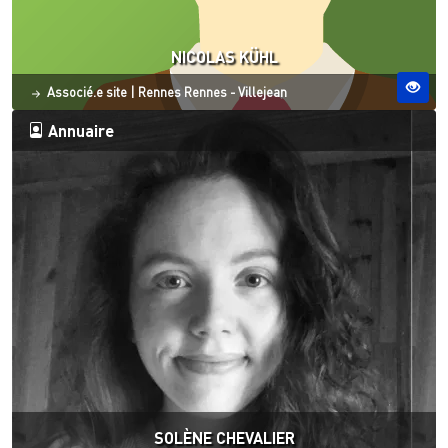
NICOLAS KÜHL
Statut
Site ESO
Associé.e site
|
Rennes
Rennes - Villejean
Annuaire
SOLÈNE CHEVALIER