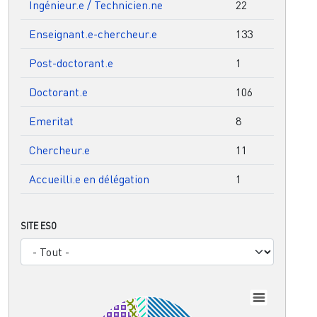
Ingénieur.e / Technicien.ne
22
Enseignant.e-chercheur.e
133
Post-doctorant.e
1
Doctorant.e
106
Emeritat
8
Chercheur.e
11
Accueilli.e en délégation
1
SITE ESO
Chart
Pie chart with 11 slices.