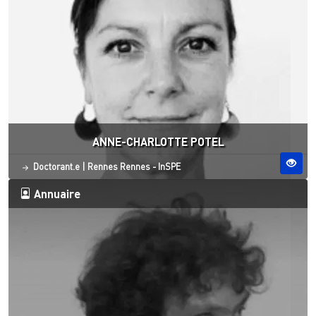
ANNE-CHARLOTTE POTEL
Statut
Site ESO
Doctorant.e
|
Rennes
Rennes - InSPE
Annuaire