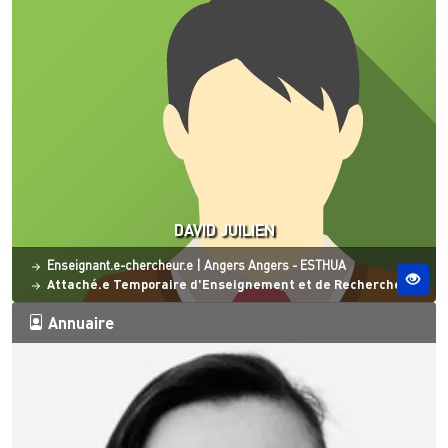
DAVID JUILIEN
Statut
Site ESO
Enseignant.e-chercheur.e
|
Angers
Angers - ESTHUA
Attaché.e Temporaire d'Enseignement et de Recherche
Annuaire