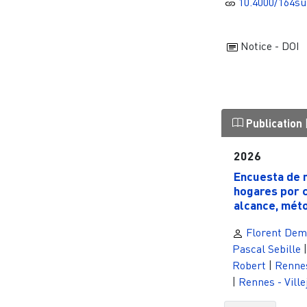
10.4000/164su
Notice - DOI
Publication
2026
Encuesta de 
hogares por 
alcance, méto
Florent Dem
Pascal Sebille
Robert
|
Renne
|
Rennes - Ville