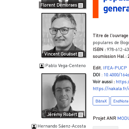
Florent Demoraes
genera
Titre de l'ouvrage
populares de Bog
ISBN :
978-612-43
Vincent Gouëset
soumission Hal :
Pablo Vega-Centeno
Edit.
IFEA-PUCP
DOI
:
10.4000/164
Voir aussi :
https:
https://nakala.fr
BibteX
EndNote
Jérémy Robert
Projet ANR
MOD
Hernando Sáenz-Acosta