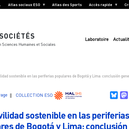
L
Atlas sociaux ESO
Atlas des Sports
Accès rapide
Cr
 SOCIÉTÉS
Laboratoire
Actuali
n Sciences Humaines et Sociales
lidad sostenible en las periferias populares de Bogotá y Lima: conclusión gene
Blue
rage
COLLECTION ESO
ilidad sostenible en las periferia
res de Bogotá y Lima: conclusión