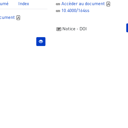
sumé
Index
Accèder au document
10.4000/164ss
ocument
Notice - DOI