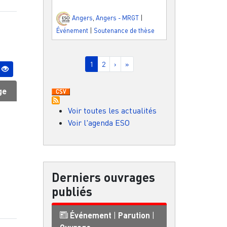
Angers
,
Angers - MRGT
|
Événement
|
Soutenance de thèse
Pagination
Page courante
Page
Page suivante
Dernière page
1
2
›
»
ge
Voir toutes les actualités
Voir l'agenda ESO
Derniers ouvrages
publiés
Événement
|
Parution
|