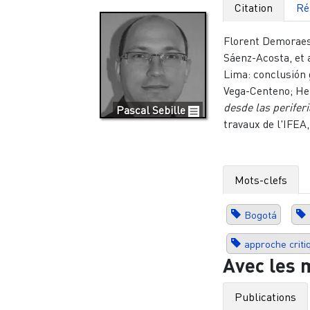
Citation
Ré
Florent Demoraes
Sáenz-Acosta, et a
Lima: conclusión 
Vega-Centeno; He
desde las perifer
Pascal Sebille
travaux de l'IFEA
Mots-clefs
Bogotá
approche criti
Avec les 
Publications