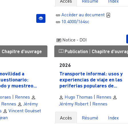
Accès
Résumé
Index
Accèder au document
10.4000/164sc
Notice - DOI
|
Chapitre d'ouvrage
Publication
|
Chapitre d'ouvra
2026
movilidad a
Transporte informal: usos y
cuestionario:
experiencias de viaje en las
do y muestreo...
periferias populares de...
oraes
|
Rennes
Hugo Thomas
|
Rennes
|
Rennes
Jérémy
Jérémy Robert
|
Rennes
s
Vincent Gouëset
jean
Accès
Résumé
Index