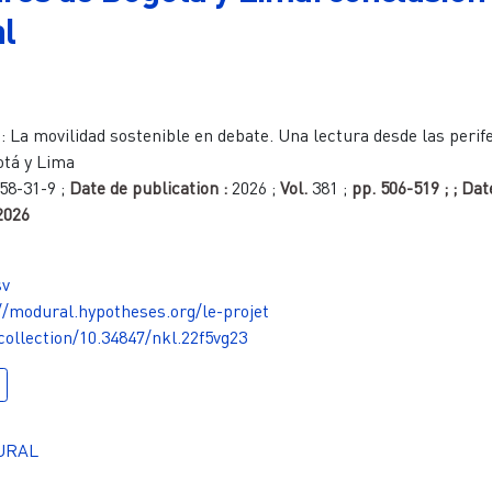
l
:
La movilidad sostenible en debate. Una lectura desde las perif
otá y Lima
58-31-9
;
Date de publication :
2026
;
Vol.
381
;
pp.
506-519
;
; Dat
2026
sv
//modural.hypotheses.org/le-projet
/collection/10.34847/nkl.22f5vg23
URAL