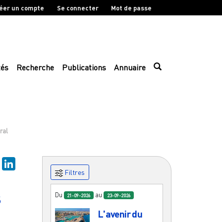
éer un compte
Se connecter
Mot de passe
tés
Recherche
Publications
Annuaire
ral
sky
Mastodon
LinkedIn
Filtres
s
Du
au
21-09-2026
23-09-2026
L'avenir du