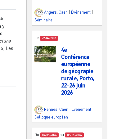
Angers
,
Caen
|
Événement
|
ndo
Séminaire
á y
lo
Le
22-06-2026
ctura
26, Les
4e
Conférence
européenne
de géograpie
rurale, Porto,
22-26 juin
2026
Rennes
,
Caen
|
Événement
|
Colloque européen
Du
au
04-06-2026
05-06-2026