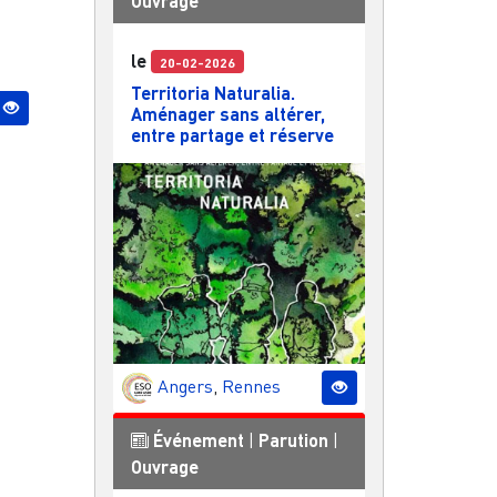
Ouvrage
le
20-02-2026
Territoria Naturalia.
Aménager sans altérer,
entre partage et réserve
Angers
,
Rennes
Événement
|
Parution
|
Ouvrage