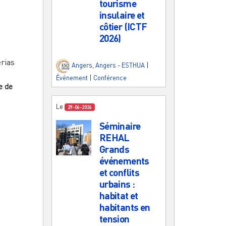
tourisme
insulaire et
côtier (ICTF
2026)
erias
Angers
,
Angers - ESTHUA
|
Événement
|
Conférence
e de
Le
29-06-2026
Séminaire
REHAL
Grands
événements
et conflits
urbains :
habitat et
habitants en
tension