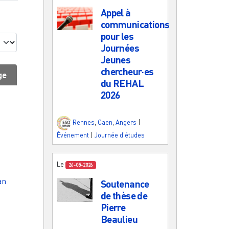
Appel à
communications
pour les
Journées
Jeunes
chercheur·es
ge
du REHAL
2026
Rennes
,
Caen
,
Angers
|
Événement
|
Journée d'études
Le
26-05-2026
an
Soutenance
de thèse de
Pierre
Beaulieu