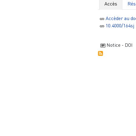
Accès
Ré
Accèder au d
10.4000/164sj
Notice - DOI