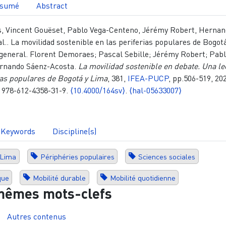
sumé
Abstract
, Vincent Gouëset, Pablo Vega-Centeno, Jérémy Robert, Herna
l.. La movilidad sostenible en las periferias populares de Bogot
general. Florent Demoraes; Pascal Sebille; Jérémy Robert; Pab
rnando Sáenz-Acosta.
La movilidad sostenible en debate. Una le
ias populares de Bogotá y Lima
, 381,
IFEA-PUCP
, pp.506-519, 20
, 978-612-4358-31-9.
⟨10.4000/164sv⟩
.
⟨hal-05633007⟩
Keywords
Discipline(s)
Lima
Périphéries populaires
Sciences sociales
que
Mobilité durable
Mobilité quotidienne
mêmes mots-clefs
Autres contenus