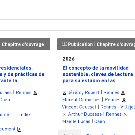
|
Chapitre d'ouvrage
Publication
|
Chapitre d'ouvra
2026
residenciales,
El concepto de la movilidad
 y de prácticas de
sostenible: claves de lectura
nte la ...
para su estudio en las...
oraes
|
Rennes
Jérémy Robert
|
Rennes
Caen
Florent Demoraes
|
Rennes
Vincent Gouëset
|
Rennes - Villeje
Arthur Ducasse
|
Rennes
sumé
Index
Maëlle Lucas
|
Caen
ocument