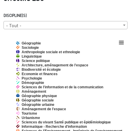
DISCIPLINE(S)
- Tout -
Chart
Géographie
Sociologie
Pie chart with 30 slices.
Anthropologie sociale et ethnologie
View as data table, Chart
Linguistique
Science politique
Architecture, aménagement de l'espace
Biodiversité et écologie
Economie et finances
Psychologie
Démographie
Sciences de l'information et de la communication
Aménagement
Géographie physique
Géographie sociale
Géographie urbaine
Aménagement de l'espace
Tourisme
Urbanisme
Sciences du vivant Santé publique et épidémiologique
Informatique - Recherche d'information
Sciences de l'Environnement - Ingénierie de l'environnement