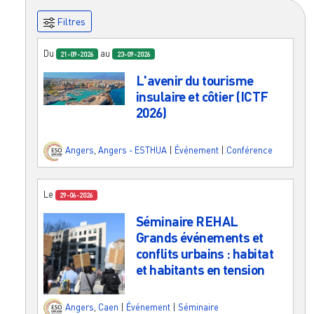
Filtres
Du
au
21-09-2026
23-09-2026
L'avenir du tourisme
insulaire et côtier (ICTF
2026)
Angers
,
Angers - ESTHUA
|
Événement
|
Conférence
Le
29-06-2026
Séminaire REHAL
Grands événements et
conflits urbains : habitat
et habitants en tension
Angers
,
Caen
|
Événement
|
Séminaire