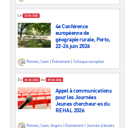
Le
22-06-2026
4e Conférence
européenne de
géograpie rurale, Porto,
22-26 juin 2026
Rennes
,
Caen
|
Événement
|
Colloque européen
Du
au
04-06-2026
05-06-2026
Appel à communications
pour les Journées
Jeunes chercheur·es du
REHAL 2026
Rennes
,
Caen
,
Angers
|
Événement
|
Journée d'études