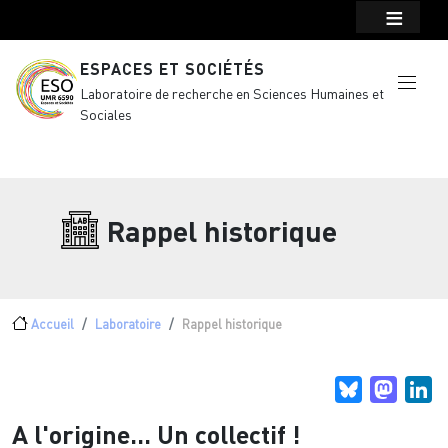
Menu top Header
Aller au contenu principal
ESPACES ET SOCIÉTÉS
Laboratoire de recherche en Sciences Humaines et
Sociales
Rappel historique
Fil d'Ariane
Accueil
Laboratoire
Rappel historique
Bluesky
Masto
Li
A l'origine... Un collectif !