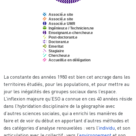
Associé.e site
Associé.e site
Associé.e UMR
Ingénieur.e / Technicien.ne
Enseignant.e-chercheur.e
Post-doctorant.e
Doctorant.e
Emeritat
Stagiaire
Chercheur.e
Accueilli.e en délégation
End of interactive chart.
La constante des années 1980 est bien cet ancrage dans les
territoires étudiés, pour les populations, et pour mettre au
jour les inégalités des groupes sociaux dans l’espace.
L’inflexion majeure qu’ESO a connue en ces 40 années réside
dans l’hybridation disciplinaire de la géographie avec
d’autres sciences sociales, qui a enrichi les manières de
faire et de voir du début en apportant d’autres méthodes et
des catégories d’analyse renouvelées : vers l’
individu
, et son
articulation avec le collectif ; vers l’
environnement
et son