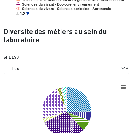
Sciences du vivant - Ecologie, environnement
Sciences du vivant - Sciences agricoles - Agronomie
Géomatique
1/2
Socio-écologie
Informatique
End of interactive chart.
Sciences de Gestion
Diversité des métiers au sein du
Rudologie
Aménagement de l'espace et urbanisme
laboratoire
Arts plastiques
SITE ESO
Chart
Pie chart with 11 slices.
View as data table, Chart