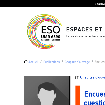
Menu top Header
Aller au contenu principal
EsoHA
ESPACES ET
Laboratoire de recherche e
Fil d'Ariane
Accueil
Publications
Chapitre d'ouvrage
Encuest
Chapitre d'ouv
Encues
cuesti