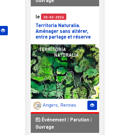
Ouvrage
le
20-02-2026
Territoria Naturalia.
Aménager sans altérer,
entre partage et réserve
Angers
,
Rennes
Événement
|
Parution
|
Ouvrage