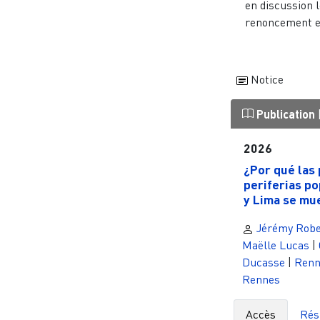
en discussion 
renoncement et
Notice
Publication
2026
¿Por qué las 
periferias p
y Lima se mue
Jérémy Robe
Maëlle Lucas
|
Ducasse
|
Renn
Rennes
Accès
Ré