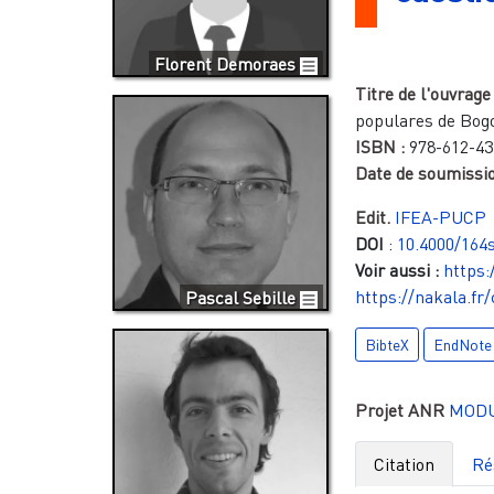
Florent Demoraes
Titre de l'ouvrage
populares de Bog
ISBN :
978-612-43
Date de soumissio
Edit.
IFEA-PUCP
DOI
:
10.4000/164s
Voir aussi :
https:
https://nakala.fr
Pascal Sebille
BibteX
EndNote
Projet ANR
MOD
Citation
Ré