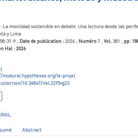
:
La movilidad sostenible en debate. Una lectura desde las perif
otá y Lima
58-31-9
;
Date de publication :
2026
;
Numéro
7
;
Vol.
381
;
pp.
18
n Hal :
2026
j
//modural.hypotheses.org/le-projet
/collection/10.34847/nkl.22f5vg23
URAL
sumé
Abstract