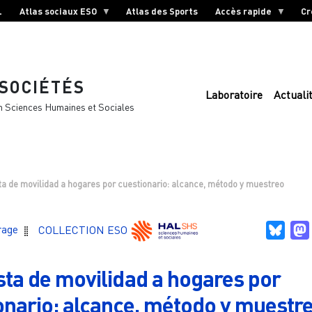
L
Atlas sociaux ESO
Atlas des Sports
Accès rapide
Cr
 SOCIÉTÉS
Laboratoire
Actuali
n Sciences Humaines et Sociales
a de movilidad a hogares por cuestionario: alcance, método y muestreo
Blue
rage
COLLECTION ESO
ta de movilidad a hogares por
onario: alcance, método y muestr