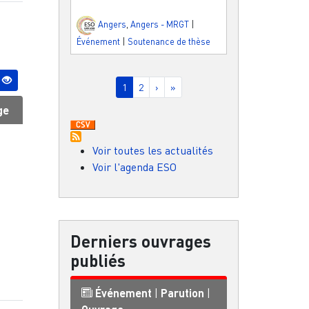
Angers
,
Angers - MRGT
|
Événement
|
Soutenance de thèse
Pagination
Page courante
Page
Page suivante
Dernière page
1
2
›
»
ge
Voir toutes les actualités
Voir l'agenda ESO
Derniers ouvrages
publiés
Événement
|
Parution
|