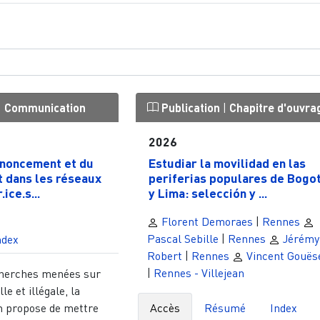
|
Communication
Publication
|
Chapitre d'ouvra
2026
enoncement et du
Estudiar la movilidad en las
 dans les réseaux
periferias populares de Bogo
ice.s...
y Lima: selección y ...
Florent Demoraes
|
Rennes
Pascal Sebille
|
Rennes
Jérémy
ndex
Robert
|
Rennes
Vincent Gouës
|
Rennes - Villejean
cherches menées sur
le et illégale, la
 propose de mettre
Accès
Résumé
Index