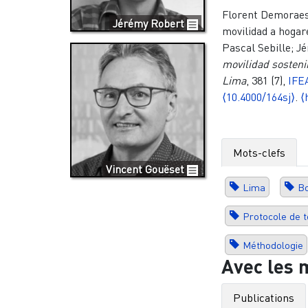
Florent Demoraes,
Jérémy Robert
movilidad a hogar
Pascal Sebille; 
movilidad sosteni
Lima
, 381 (7),
IFE
⟨10.4000/164sj⟩
.
⟨
Mots-clefs
Vincent Gouëset
Lima
B
Protocole de t
Méthodologie
Avec les 
Publications