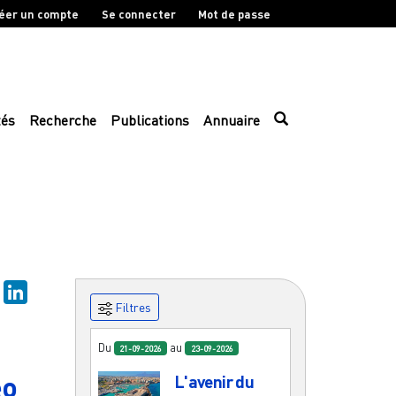
éer un compte
Se connecter
Mot de passe
tés
Recherche
Publications
Annuaire
sky
Mastodon
LinkedIn
Filtres
Du
au
21-09-2026
23-09-2026
eo
L'avenir du