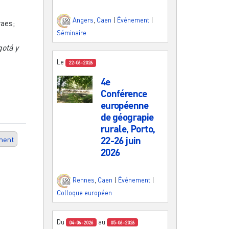
Angers
,
Caen
|
Événement
|
raes;
Séminaire
gotá y
Le
22-06-2026
4e
Conférence
européenne
de géograpie
rurale, Porto,
22-26 juin
ment
2026
Rennes
,
Caen
|
Événement
|
Colloque européen
Du
au
04-06-2026
05-06-2026