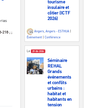
tourisme
insulaire et
côtier (ICTF
2026)
erias
Angers
,
Angers - ESTHUA
|
8-218
;
;
Événement
|
Conférence
Le
29-06-2026
Séminaire
REHAL
Grands
événements
et conflits
urbains :
habitat et
habitants en
tension