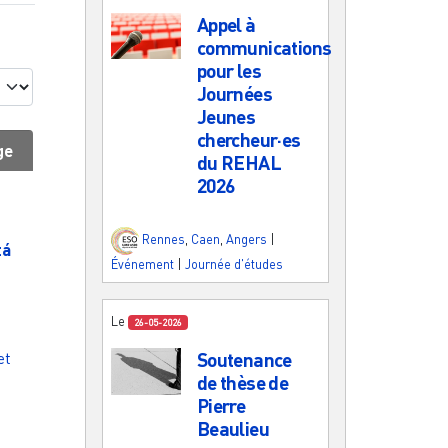
Appel à
communications
pour les
Journées
Jeunes
chercheur·es
ge
du REHAL
2026
Rennes
,
Caen
,
Angers
|
tá
Événement
|
Journée d'études
Le
26-05-2026
et
Soutenance
de thèse de
Pierre
Beaulieu