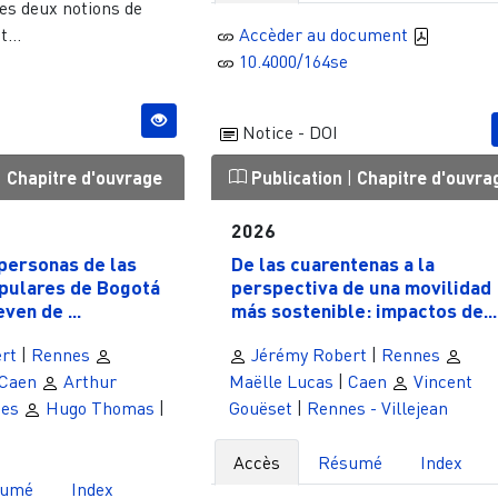
les deux notions de
...
Accèder au document
10.4000/164se
Notice - DOI
|
Chapitre d'ouvrage
Publication
|
Chapitre d'ouvra
2026
personas de las
De las cuarentenas a la
opulares de Bogotá
perspectiva de una movilidad
ven de ...
más sostenible: impactos de...
rt
|
Rennes
Jérémy Robert
|
Rennes
Caen
Arthur
Maëlle Lucas
|
Caen
Vincent
es
Hugo Thomas
|
Gouëset
|
Rennes - Villejean
Accès
Résumé
Index
sumé
Index