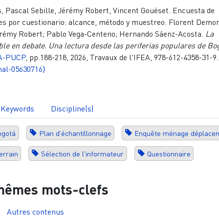
 Pascal Sebille, Jérémy Robert, Vincent Gouëset. Encuesta de
es por cuestionario: alcance, método y muestreo. Florent Demo
Jérémy Robert; Pablo Vega-Centeno; Hernando Sáenz-Acosta.
La
ble en debate. Una lectura desde las periferias populares de Bo
A-PUCP
, pp.188-218, 2026, Travaux de l'IFEA, 978-612-4358-31-9.
hal-05630716⟩
Keywords
Discipline(s)
ogotá
Plan d'échantillonnage
Enquête ménage déplace
errain
Sélection de l'informateur
Questionnaire
mêmes mots-clefs
Autres contenus