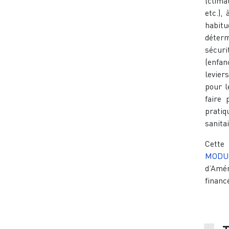
(climat
etc.),
habit
déter
sécuri
(enfan
levier
pour l
faire 
pratiq
sanita
Cette
MOD
d’Amér
financ