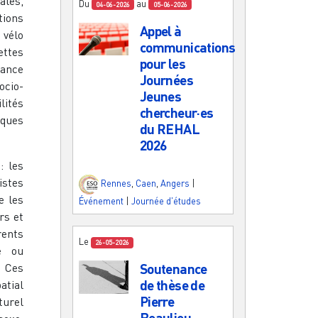
ales,
Du
au
04-06-2026
05-06-2026
tions
Appel à
 vélo
communications
ettes
pour les
rance
Journées
ocio-
Jeunes
lités
chercheur·es
iques
du REHAL
2026
: les
istes
Rennes
,
Caen
,
Angers
|
e les
Événement
|
Journée d'études
rs et
rents
Le
26-05-2026
re ou
. Ces
Soutenance
de thèse de
atial
Pierre
turel
Beaulieu