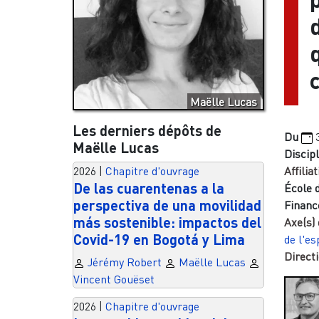
Maëlle Lucas
Les derniers dépôts de
Du
Maëlle Lucas
Discipl
2026
|
Chapitre d'ouvrage
Affiliat
De las cuarentenas a la
École 
perspectiva de una movilidad
Financ
más sostenible: impactos del
Axe(s)
Covid-19 en Bogotá y Lima
de l'es
Directi
Jérémy Robert
Maëlle Lucas
Vincent Gouëset
2026
|
Chapitre d'ouvrage