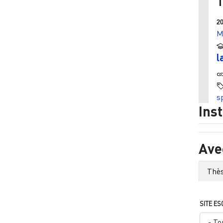
T
2
M
l
s
Ins
Ave
Thès
SITE ES