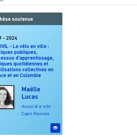
hèse soutenue
9
-
2024
VIL - Le vélo en ville :
tiques publiques,
cessus d'apprentissage,
iques quotidiennes et
lisations collectives en
nce et en Colombie
Maëlle
Lucas
Associé.e site
Caen
Rennes