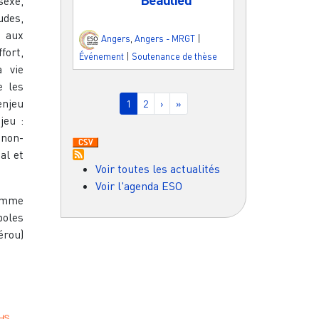
sexe,
udes,
 aux
Angers
,
Angers - MRGT
|
fort,
Événement
|
Soutenance de thèse
a vie
e les
Pagination
enjeu
Page courante
Page
Page suivante
Dernière page
1
2
›
»
jeu :
 non-
al et
Voir toutes les actualités
Voir l'agenda ESO
amme
poles
érou)