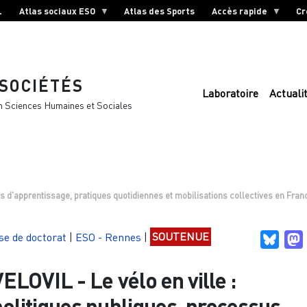
L
Atlas sociaux ESO
Atlas des Sports
Accès rapide
Cr
 SOCIÉTÉS
Laboratoire
Actuali
n Sciences Humaines et Sociales
sus d'apprentissage, pratiques quotidiennes et mobilisations collectives en Fra
se de doctorat
|
ESO - Rennes
|
SOUTENUE
Blues
ELOVIL - Le vélo en ville :
politiques publiques, processus