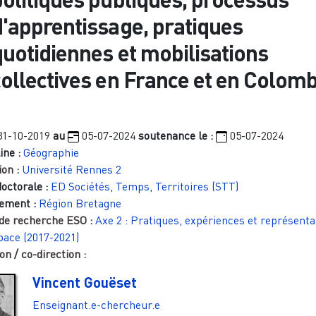
d'apprentissage, pratiques
quotidiennes et mobilisations
collectives en France et en Colomb
31-10-2019
au
05-07-2024
soutenance le :
05-07-2024
ine :
Géographie
ion :
Université Rennes 2
doctorale :
ED Sociétés, Temps, Territoires (STT)
ement :
Région Bretagne
 de recherche ESO :
Axe 2 : Pratiques, expériences et représenta
pace (2017-2021)
on / co-direction :
Vincent Gouëset
Enseignant.e-chercheur.e