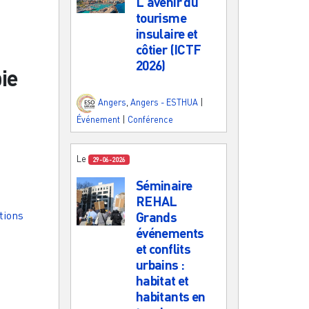
L'avenir du
tourisme
insulaire et
côtier (ICTF
2026)
ie
Angers
,
Angers - ESTHUA
|
Événement
|
Conférence
Le
29-06-2026
Séminaire
REHAL
tions
Grands
événements
et conflits
urbains :
habitat et
habitants en