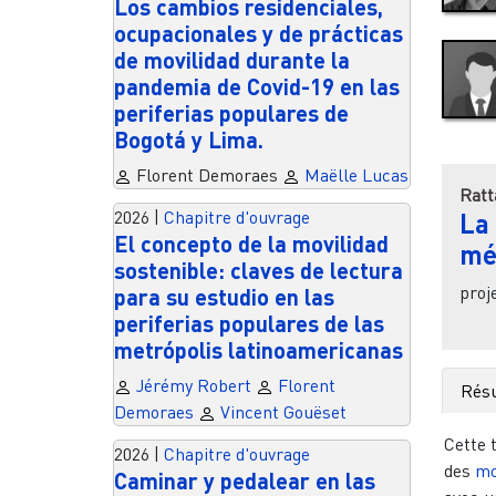
Los cambios residenciales,
ocupacionales y de prácticas
de movilidad durante la
pandemia de Covid-19 en las
periferias populares de
Bogotá y Lima.
Florent Demoraes
Maëlle Lucas
Ratt
2026
|
Chapitre d'ouvrage
La
El concepto de la movilidad
mé
sostenible: claves de lectura
pro
para su estudio en las
periferias populares de las
metrópolis latinoamericanas
Jérémy Robert
Florent
Rés
Demoraes
Vincent Gouëset
Cette 
2026
|
Chapitre d'ouvrage
des
mo
Caminar y pedalear en las