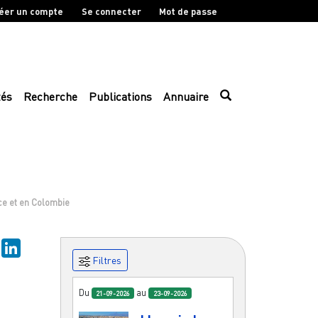
éer un compte
Se connecter
Mot de passe
tés
Recherche
Publications
Annuaire
nce et en Colombie
ky
Mastodon
LinkedIn
Filtres
Du
au
21-09-2026
23-09-2026