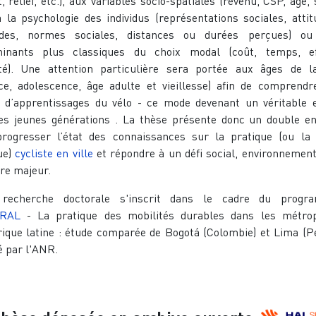
, relief, etc.), aux variables socio-spatiales (revenu, CSP, âge, 
 à la psychologie des individus (représentations sociales, attit
udes, normes sociales, distances ou durées perçues) ou
minants plus classiques du choix modal (coût, temps, ef
té). Une attention particulière sera portée aux âges de l
ce, adolescence, âge adulte et vieillesse) afin de comprendr
s d’apprentissages du vélo - ce mode devenant un véritable 
es jeunes générations . La thèse présente donc un double en
progresser l’état des connaissances sur la pratique (ou la
ue)
cycliste en ville
et répondre à un défi social, environnement
ire majeur.
 recherche doctorale s'inscrit dans le cadre du progr
URAL
- La pratique des mobilités durables dans les métro
ique latine : étude comparée de Bogotá (Colombie) et Lima (P
é par l'ANR.