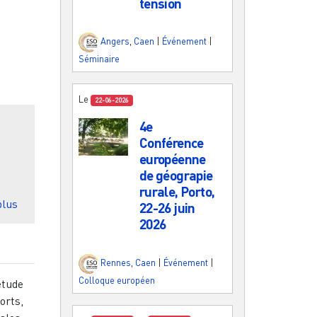
tension
Angers
,
Caen
|
Événement
|
Séminaire
Le
22-06-2026
4e
Conférence
européenne
de géograpie
rurale, Porto,
sur La pratique des mobilités durables dans les métropoles
plus
22-26 juin
2026
Rennes
,
Caen
|
Événement
|
Colloque européen
’étude
orts,