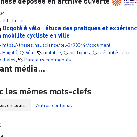
hèse déposée en archive ouverte
024
aëlle Lucas
Bogotá à vélo : étude des pratiques et expérien
a mobilité cycliste en ville
https://theses.hal.science/tel-04933444/document
Bogotá
,
Vélo
,
mobilité
,
pratiques
,
Inégalités socio-
patiales
,
Parcours commentés
tant média...
c les mêmes mots-clefs
es en cours
Autres contenus
O