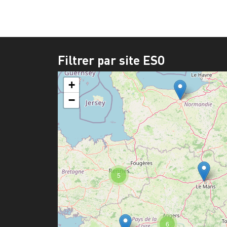
Filtrer par site ESO
+
−
5
6