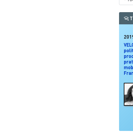
T
201
VELO
poli
pro
prat
mobi
Fra