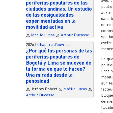
avec u
periferias populares de las
politi
ciudades andinas. Un estudio
aux mo
de las desigualdades
dans l
experimentadas en la
entre 
movilidad activa
comme
Maëlle Lucas
Arthur Ducasse
spatia
cyclis
2026
|
Chapitre d'ouvrage
menées
¿Por qué las personas de las
periferias populares de
Le que
Bogotá y Lima se mueven de
politi
la forma en que lo hacen?
urbain
Una mirada desde la
mobili
penosidad
sur le
Jérémy Robert
Maëlle Lucas
facteu
Arthur Ducasse
bloqu
dernie
(locali