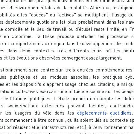
ne approche des pratiques individuelles et des dimensions soci
ques et environnementales de la mobilité. Alors que les injonc
bilités dites "douces" ou "actives" se multiplient, l'usage du
es déplacements quotidiens (et plus précisément dans les nav
le domicile et le lieu de travail ou d’étude) reste limité, en F
 en Colombie. La thèse propose d'étudier les processus s
ux et comportementaux en jeu dans le développement des mobi
tes dans deux contextes très différents mais où les polit
 et les évolutions observées convergent assez largement.
stionnement sera centré sur trois entrées complémentaires 
ques publiques et les modèles associés, les pratiques cycl
es et les dispositifs d'apprentissage chez les citadins, ainsi qu
sations collectives exerçant une influence sociale sur les usage
s institutions publiques. L'étude prendra en compte les diffé
rs socio-spatiaux extérieurs pouvant faciliter, contraind
er les usagers du vélo dans les
déplacements quotidiens
rs commencent à être connus , qu'ils soient liés au contexte sp
sation résidentielle, infrastructures, etc.), à l'environnement na