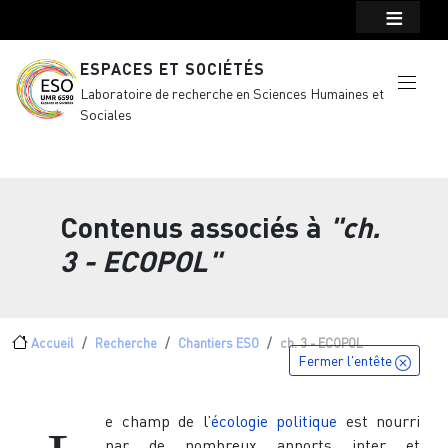
Menu top Header
Aller au contenu principal
ESPACES ET SOCIÉTÉS
Laboratoire de recherche en Sciences Humaines et
Sociales
Contenus associés à
"ch.
3 - ECOPOL"
Fil d'Ariane
Accueil
Recherche
Chantiers ESO
ch. 3 - ECOPOL
Fermer l'entête
e champ de l’
écologie politique
est nourri
par de nombreux apports inter et