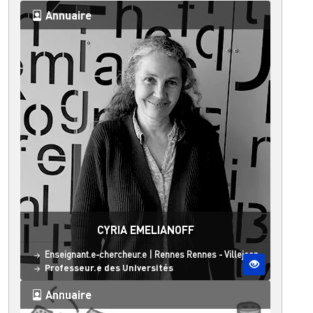
Annuaire
CYRIA EMELIANOFF
Statut
Site ESO
Enseignant.e-chercheur.e
|
Rennes
Rennes - Villejean
Professeur.e des Universités
Annuaire