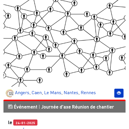
Angers
,
Caen
,
Le Mans
,
Nantes
,
Rennes
Événement
|
Journée d'axe
Réunion de chantier
le
24-01-2025