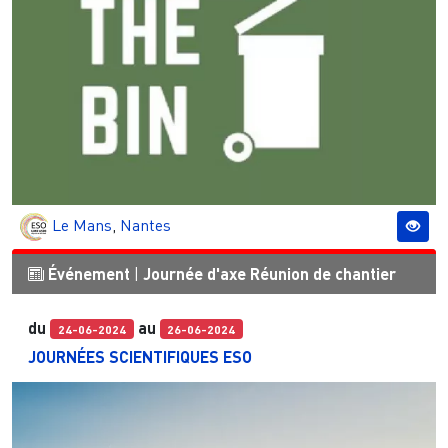
Le Mans
,
Nantes
Événement
|
Journée d'axe
Réunion de chantier
du
au
24-06-2024
26-06-2024
JOURNÉES SCIENTIFIQUES ESO