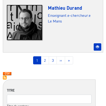
Mathieu Durand
Enseignant.e-chercheur.e
Le Mans
Pagination
Page courante
Page
Page
Page suivante
Dernière page
1
2
3
››
»
TITRE
Titre du contenu