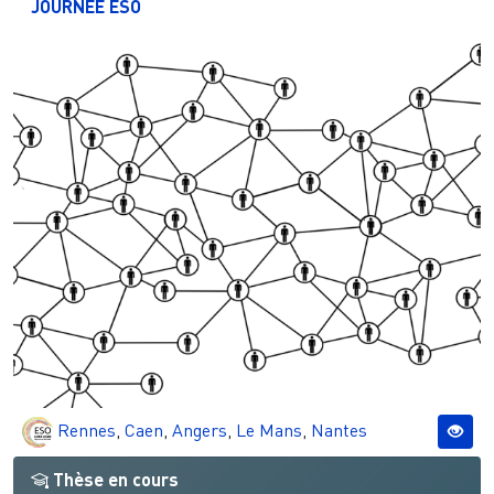
JOURNÉE ESO
Rennes
,
Caen
,
Angers
,
Le Mans
,
Nantes
Thèse en cours