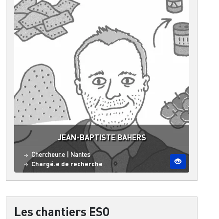
JEAN-BAPTISTE BAHERS
Statut
Site ESO
Chercheur.e
|
Nantes
Chargé.e de recherche
Les chantiers ESO