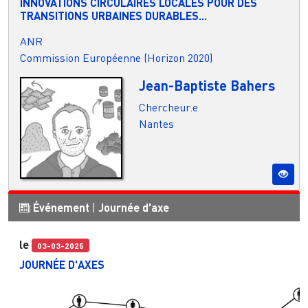
INNOVATIONS CIRCULAIRES LOCALES POUR DES
TRANSITIONS URBAINES DURABLES...
ANR
Commission Européenne (Horizon 2020)
Jean-Baptiste Bahers
Chercheur.e
Nantes
Événement
|
Journée d'axe
le
03-03-2025
JOURNÉE D'AXES