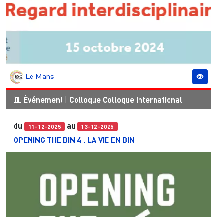
Le Mans
Événement
|
Colloque
Colloque international
du
au
11-12-2025
13-12-2025
OPENING THE BIN 4 : LA VIE EN BIN