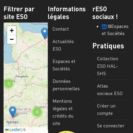
Filtrer par
Informations
rESO
site ESO
légales
sociaux !
@Espaces
Contact
+
et Sociétés
−
Actualités
Pratiques
ESO
Collection
Espaces et
ESO HAL-
Sociétés
SHS
Données
5
Atlas
personnelles
sociaux ESO
Mentions
Créer un
légales et
6
compte
crédits du
site
Se connecter
Leaflet
|
©
Image