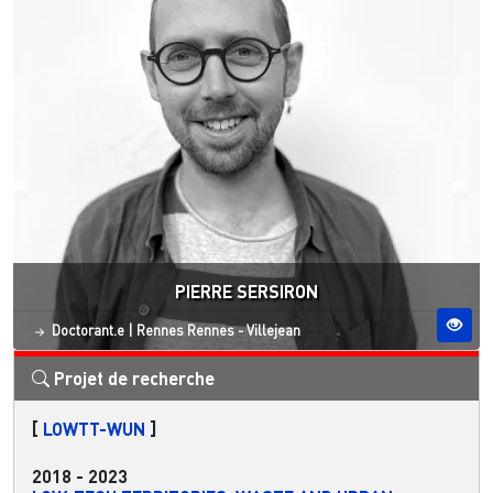
PIERRE SERSIRON
Statut
Site ESO
Doctorant.e
|
Rennes
Rennes - Villejean
Projet de recherche
[
LOWTT-WUN
]
2018
-
2023