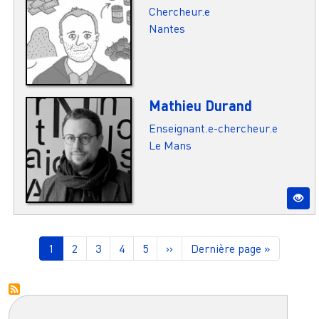
Chercheur.e
Nantes
Mathieu Durand
Enseignant.e-chercheur.e
Le Mans
Pagination
Page courante
Page
Page
Page
Page
Page suivante
Dernière page
1
2
3
4
5
››
Dernière page »