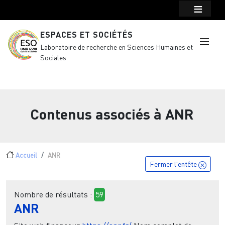
Menu top Header
Aller au contenu principal
ESPACES ET SOCIÉTÉS
Laboratoire de recherche en Sciences Humaines et
Sociales
Contenus associés à
ANR
Fil d'Ariane
Accueil
ANR
Fermer l'entête
Nombre de résultats :
59
ANR