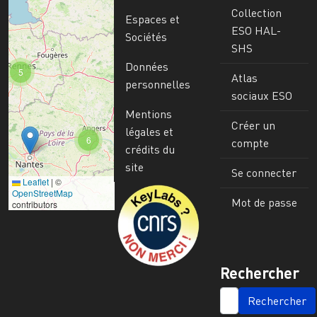
Collection
Espaces et
ESO HAL-
Sociétés
SHS
Données
5
Atlas
personnelles
sociaux ESO
Mentions
Créer un
légales et
6
compte
crédits du
site
Se connecter
Leaflet
|
©
Image
OpenStreetMap
Mot de passe
contributors
Rechercher
SEARCH