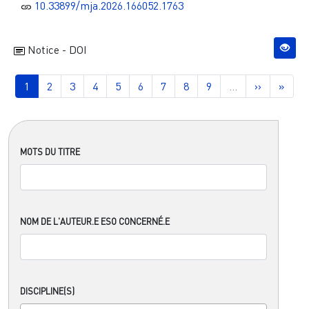
10.33899/mja.2026.166052.1763
Notice - DOI
Pagination
Page courante
Page
Page
Page
Page
Page
Page
Page
Page
Page suiva
Derni
1
2
3
4
5
6
7
8
9
…
››
»
MOTS DU TITRE
NOM DE L'AUTEUR.E ESO CONCERNÉ.E
DISCIPLINE(S)