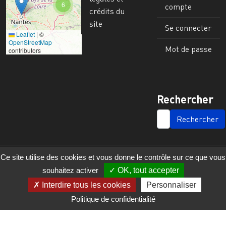
6
compte
crédits du
site
Se connecter
Leaflet
|
©
Image
OpenStreetMap
Mot de passe
contributors
Rechercher
SEARCH
Ce site utilise des cookies et vous donne le contrôle sur ce que vous
souhaitez activer
OK, tout accepter
Interdire tous les cookies
Personnaliser
Politique de confidentialité
© 2023 - 2025 - UMR 6590 - Espaces et Sociétés