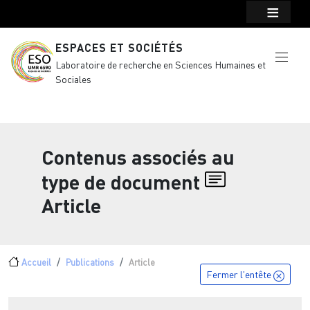
Menu top Header
Aller au contenu principal
ESPACES ET SOCIÉTÉS
Laboratoire de recherche en Sciences Humaines et
Sociales
Contenus associés au
type de document
Article
Fil d'Ariane
Accueil
Publications
Article
Fermer l'entête