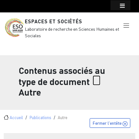
Menu top Header
Aller au contenu principal
ESPACES ET SOCIÉTÉS
Laboratoire de recherche en Sciences Humaines et
Sociales
Contenus associés au
type de document
Autre
Fil d'Ariane
Accueil
Publications
Autre
Fermer l'entête