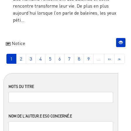
rencontre transforme leur vie. De plus en plus
aujourd’hui lorsque l’on parle de baleines, les yeux
péti...
Notice
Pagination
Page courante
Page
Page
Page
Page
Page
Page
Page
Page
Page suiva
Derni
1
2
3
4
5
6
7
8
9
…
››
»
MOTS DU TITRE
NOM DE L'AUTEUR.E ESO CONCERNÉ.E