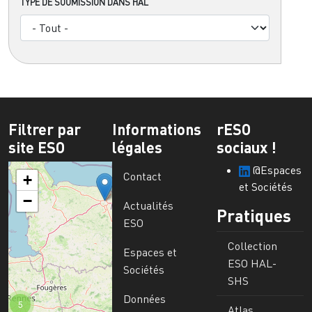
TYPE DE SOUMISSION DANS HAL
Filtrer par
Informations
rESO
site ESO
légales
sociaux !
@Espaces
Contact
+
et Sociétés
−
Actualités
Pratiques
ESO
Collection
Espaces et
ESO HAL-
Sociétés
SHS
Données
5
Atlas