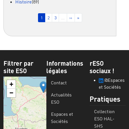
Histoire
(89)
Pagination
Page courante
Page
Page
Page suivante
Dernière page
1
2
3
…
››
»
Filtrer par
Informations
rESO
site ESO
légales
sociaux !
@Espaces
Contact
+
et Sociétés
−
Actualités
Pratiques
ESO
Collection
Espaces et
ESO HAL-
Sociétés
SHS