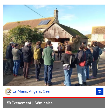
Le Mans
,
Angers
,
Caen
Événement
|
Séminaire