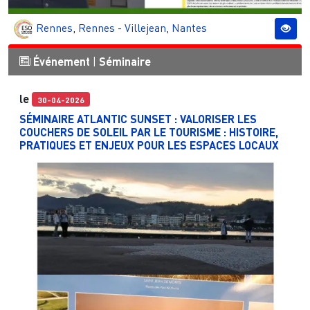
Rennes
,
Rennes - Villejean
,
Nantes
Événement
|
Séminaire
le
30-04-2026
SÉMINAIRE ATLANTIC SUNSET : VALORISER LES
COUCHERS DE SOLEIL PAR LE TOURISME : HISTOIRE,
PRATIQUES ET ENJEUX POUR LES ESPACES LOCAUX