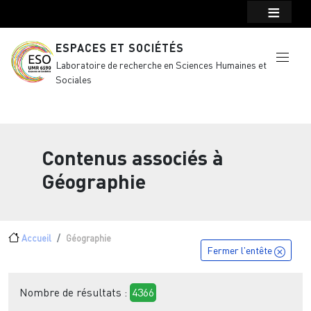
Menu top Header
Aller au contenu principal
ESPACES ET SOCIÉTÉS
Laboratoire de recherche en Sciences Humaines et
Sociales
Contenus associés à
Géographie
Fil d'Ariane
Accueil
Géographie
Fermer l'entête
Nombre de résultats :
4366