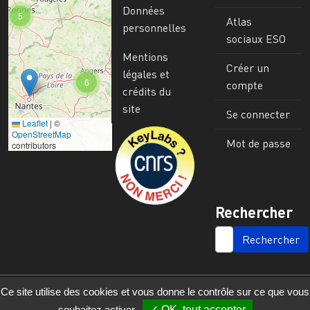
Données
5
Atlas
personnelles
sociaux ESO
Mentions
Créer un
légales et
6
compte
crédits du
site
Se connecter
Leaflet
|
©
Image
OpenStreetMap
Mot de passe
contributors
Rechercher
SEARCH
Ce site utilise des cookies et vous donne le contrôle sur ce que vous
souhaitez activer
OK, tout accepter