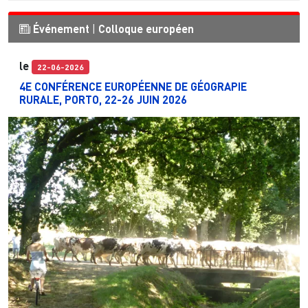
Événement
|
Colloque européen
le
22-06-2026
4E CONFÉRENCE EUROPÉENNE DE GÉOGRAPIE
RURALE, PORTO, 22-26 JUIN 2026