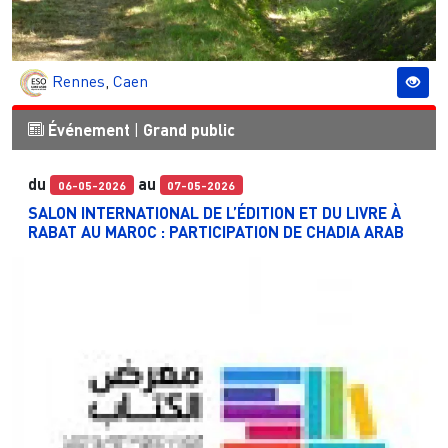
Rennes
,
Caen
Événement
|
Grand public
du
au
06-05-2026
07-05-2026
SALON INTERNATIONAL DE L’ÉDITION ET DU LIVRE À
RABAT AU MAROC : PARTICIPATION DE CHADIA ARAB