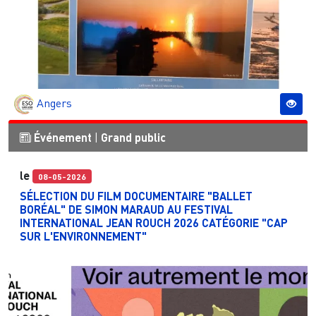
Angers
Événement
|
Grand public
le
08-05-2026
SÉLECTION DU FILM DOCUMENTAIRE "BALLET
BORÉAL" DE SIMON MARAUD AU FESTIVAL
INTERNATIONAL JEAN ROUCH 2026 CATÉGORIE "CAP
SUR L'ENVIRONNEMENT"