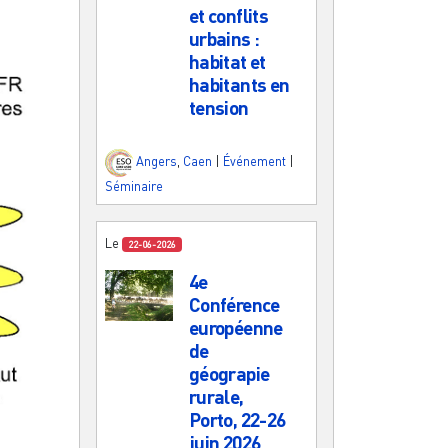
et conflits
urbains :
habitat et
habitants en
tension
Angers
,
Caen
|
Événement
|
Séminaire
Le
22-06-2026
4e
Conférence
européenne
de
géograpie
rurale,
Porto, 22-26
juin 2026