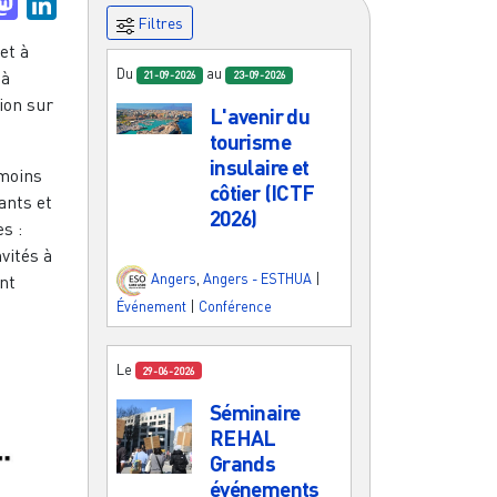
uesky
Mastodon
LinkedIn
Filtres
et à
Du
au
 à
21-09-2026
23-09-2026
tion sur
L'avenir du
tourisme
insulaire et
 moins
côtier (ICTF
ants et
2026)
s :
vités à
Angers
,
Angers - ESTHUA
|
nt
Événement
|
Conférence
Le
29-06-2026
Séminaire
REHAL
Grands
événements