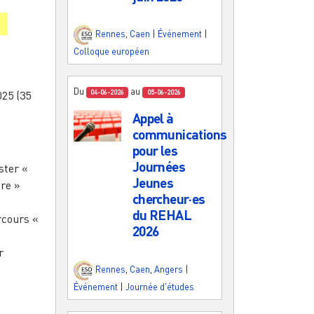
Rennes
,
Caen
|
Événement
|
Colloque européen
Du
au
025 (35
04-06-2026
05-06-2026
Appel à
communications
pour les
Journées
ster «
Jeunes
re »
chercheur·es
du REHAL
rcours «
2026
r
Rennes
,
Caen
,
Angers
|
Événement
|
Journée d'études
,