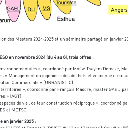
tion des Masters 2024-2025 et un séminaire partagé en janvier 2
SO en novembre 2024 (du 4 au 8), trois offres :
ce environnementales », coordonné par Moïse Tsayem Demaze, Ma
rs « Management en ingénierie des déchets et économie circulai
sition Commerciale » (URBANISTIC)
et territoires », coordonné par François Madoré, master GAED pa
es » (AGT)
 espaces de vie : de leur construction réciproque », coordonné pa
IVES et METSO
 en janvier 2025 :
en (GAED) et Rennes 2 (RIVES) du 13 au 17 janvier à Gouville (50)