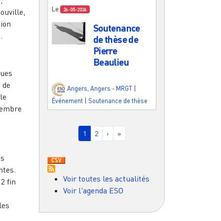
Le
ouville,
26-05-2026
tion
Soutenance
.
de thèse de
Pierre
Beaulieu
ques
 de
Angers
,
Angers - MRGT
|
le
Événement
|
Soutenance de thèse
membre
Pagination
Page courante
Page
Page suivante
Dernière page
1
2
›
»
us
ntes.
Voir toutes les actualités
2 fin
Voir l'agenda ESO
les