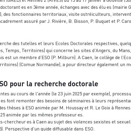
 doctorant·es en 3ème année, échanges avec des élu·es (mairie G
es fonctionnaires territoriaux, visite ostréiculteurs, interven
cadrement assuré par J. Rivière, B. Bisson, P. Buquet et P. Caro
erche des tutelles et leurs Ecoles Doctorales respectives, quel
, Temps, Territoires) qui concerne les sites d'Angers, du Mans,
is est un membre d’ESO (P. Milburn). A Caen, le collège de l’Eco
rritoires) (Comue Normandie), a pour directeur également un 
ESO pour la recherche doctorale
ntes au cours de l'année (le 23 juin 2025 par exemple), process
·es font remonter des besoins de séminaires à leurs représenta
des thèses à ESO animée par M. Houssay et R. Le Goix à Rennes 
2025 animée par les mêmes professeur·es.
s-chercheur·es à Caen au sujet des violences sexistes et sexuel
5). Perspective d'un guide diffusable dans ESO.