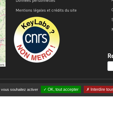
Données personnelles
Mentions légales et crédits du site
Image
R
SE
tors
e vous souhaitez activer
OK, tout accepter
Interdire tou
s