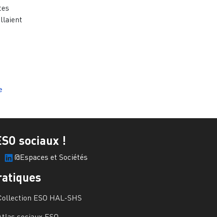
tes
llaient
e
ESO sociaux !
@Espaces et Sociétés
ratiques
Collection ESO HAL-SHS
Atlas sociaux ESO