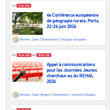
Le
22-06-2026
4e Conférence européenne
de géograpie rurale, Porto,
22-26 juin 2026
Rennes
,
Caen
|
Événement
|
Colloque européen
Du
au
04-06-2026
05-06-2026
Appel à communications
pour les Journées Jeunes
chercheur·es du REHAL
2026
Rennes
,
Caen
,
Angers
|
Événement
|
Journée d'études
Le