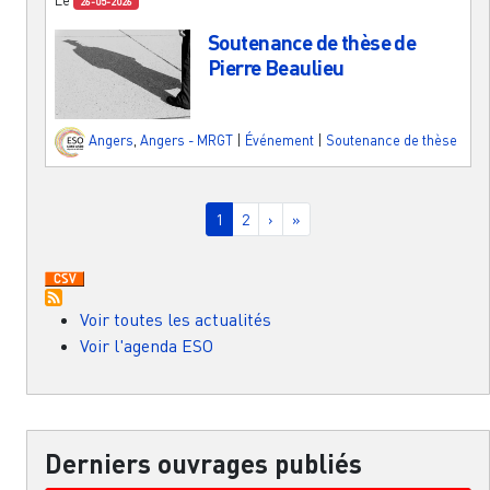
26-05-2026
Soutenance de thèse de
Pierre Beaulieu
Angers
,
Angers - MRGT
|
Événement
|
Soutenance de thèse
Pagination
Page courante
Page
Page suivante
Dernière page
1
2
›
»
Voir toutes les actualités
Voir l'agenda ESO
Derniers ouvrages publiés