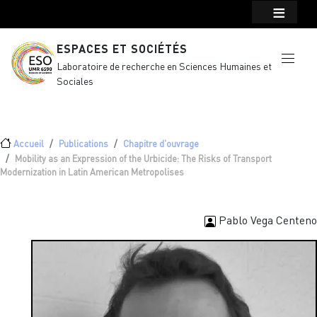
Menu top Header
Aller au contenu principal
ESPACES ET SOCIÉTÉS
Laboratoire de recherche en Sciences Humaines et
Sociales
Fil d'Ariane
Accueil
Publications
Chapitre d'ouvrage
Mobility as an Expression of the Urbicide: The Risks of Transport
Modernization in Latin American Metropolises
Pablo Vega Centeno