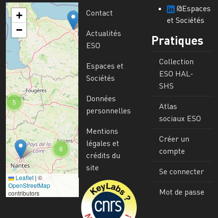
@Espaces
Contact
+
et Sociétés
−
Actualités
Pratiques
ESO
Collection
Espaces et
ESO HAL-
Sociétés
SHS
Données
5
Atlas
personnelles
sociaux ESO
Mentions
Créer un
légales et
6
compte
crédits du
site
Se connecter
Leaflet
|
©
Image
OpenStreetMap
Mot de passe
contributors