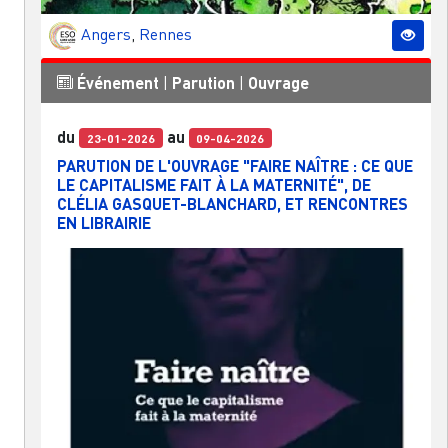
Angers
,
Rennes
Événement
|
Parution
|
Ouvrage
du
au
23-01-2026
09-04-2026
PARUTION DE L'OUVRAGE "FAIRE NAÎTRE : CE QUE
LE CAPITALISME FAIT À LA MATERNITÉ", DE
CLÉLIA GASQUET-BLANCHARD, ET RENCONTRES
EN LIBRAIRIE