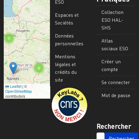
ESO
Collection
Espaces et
ESO HAL-
Sociétés
SHS
Données
5
Atlas
personnelles
sociaux ESO
Mentions
Créer un
légales et
6
compte
crédits du
site
Se connecter
Leaflet
|
©
Image
OpenStreetMap
Mot de passe
contributors
Rechercher
SEARCH