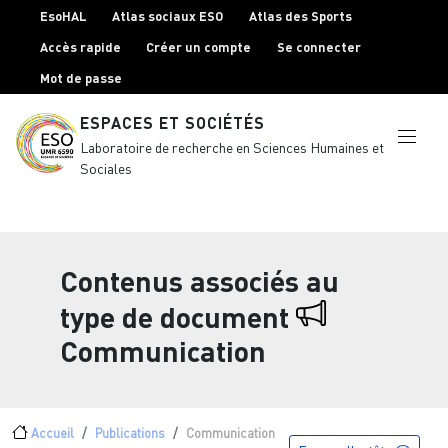
Menu top Header
Aller au contenu principal
EsoHAL
Atlas sociaux ESO
Atlas des Sports
Accès rapide
Créer un compte
Se connecter
Mot de passe
ESPACES ET SOCIÉTÉS
Laboratoire de recherche en Sciences Humaines et
Sociales
Contenus associés au
type de document
Communication
Fil d'Ariane
Accueil
Publications
Communication