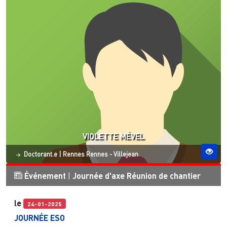
VIOLETTE MÉVEL
Statut
Site ESO
Doctorant.e
|
Rennes
Rennes - Villejean
Événement
|
Journée d'axe
Réunion de chantier
le
24-01-2025
JOURNÉE ESO