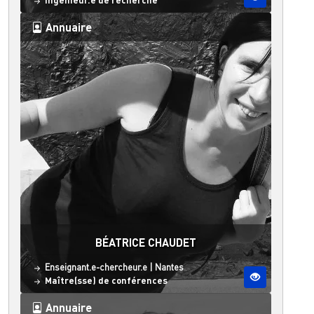
Ingénieur.e de recherche
Annuaire
BÉATRICE CHAUDET
Statut
Site ESO
Enseignant.e-chercheur.e
|
Nantes
Maître(sse) de conférences
Annuaire