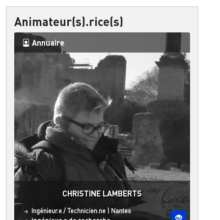
Animateur(s).rice(s)
Annuaire
CHRISTINE LAMBERTS
Statut
Site ESO
Ingénieur.e / Technicien.ne
|
Nantes