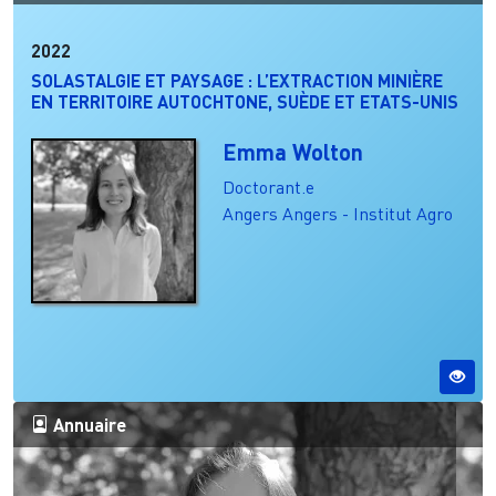
2022
SOLASTALGIE ET PAYSAGE : L’EXTRACTION MINIÈRE
EN TERRITOIRE AUTOCHTONE, SUÈDE ET ETATS-UNIS
Emma Wolton
Doctorant.e
Angers
Angers - Institut Agro
Annuaire