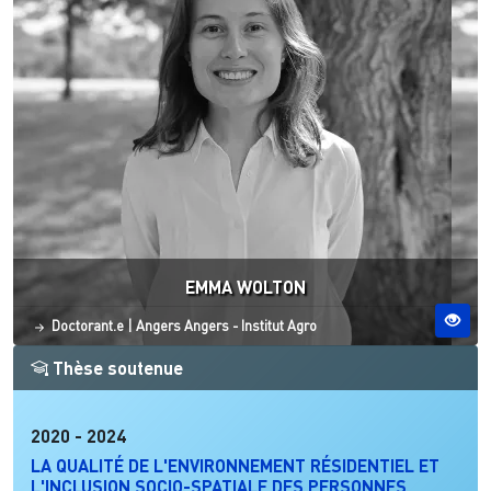
EMMA WOLTON
Statut
Site ESO
Doctorant.e
|
Angers
Angers - Institut Agro
Thèse soutenue
2020
-
2024
LA QUALITÉ DE L'ENVIRONNEMENT RÉSIDENTIEL ET
L'INCLUSION SOCIO-SPATIALE DES PERSONNES