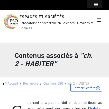
Menu top Header
Aller au contenu principal
ESPACES ET SOCIÉTÉS
Laboratoire de recherche en Sciences Humaines et
Sociales
Contenus associés à
"ch.
2 - HABITER"
Fil d'Ariane
Accueil
Recherche
Chantiers ESO
ch. 2 - HABITER
Fermer l'entête
e chantier a pour ambition de contribuer au
renouvellement des approches de l’
habiter