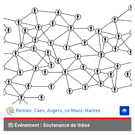
Rennes
,
Caen
,
Angers
,
Le Mans
,
Nantes
Événement
|
Soutenance de thèse