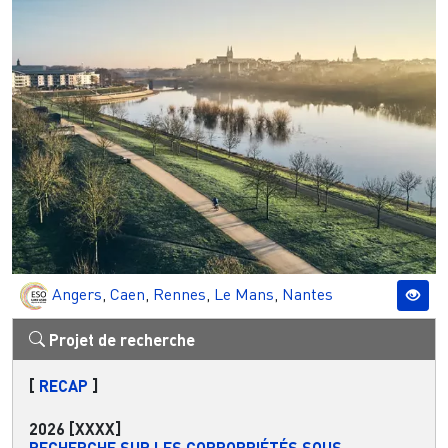
Angers
,
Caen
,
Rennes
,
Le Mans
,
Nantes
Projet de recherche
[
RECAP
]
2026
[XXXX]
RECHERCHE SUR LES COPROPRIÉTÉS SOUS