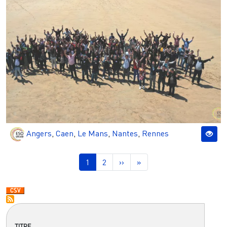
Angers
,
Caen
,
Le Mans
,
Nantes
,
Rennes
Pagination
Page courante
Page
Page suivante
Dernière page
1
2
››
»
TITRE