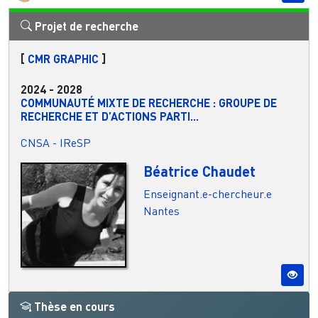
Projet de recherche
[
CMR GRAPHIC
]
2024
-
2028
COMMUNAUTÉ MIXTE DE RECHERCHE : GROUPE DE
RECHERCHE ET D’ACTIONS PARTI...
CNSA - IReSP
Béatrice Chaudet
Enseignant.e-chercheur.e
Nantes
Thèse en cours