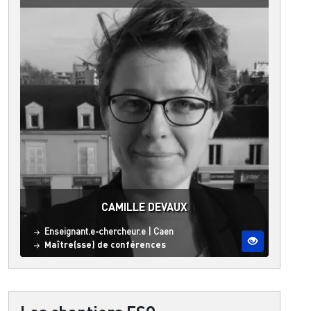
CAMILLE DEVAUX
Statut
Site ESO
Enseignant.e-chercheur.e
|
Caen
Maître(sse) de conférences