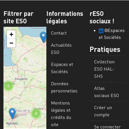
Filtrer par
Informations
rESO
site ESO
légales
sociaux !
@Espaces
Contact
+
et Sociétés
−
Actualités
Pratiques
ESO
Collection
Espaces et
ESO HAL-
Sociétés
SHS
Données
5
Atlas
personnelles
sociaux ESO
Mentions
Créer un
légales et
6
compte
crédits du
site
Se connecter