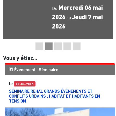
Mercredi 06 mai
Du
2026
Jeudi 7 mai
au
2026
Vous y étiez...
Événement
|
Séminaire
le
29-06-2026
SÉMINAIRE REHAL GRANDS ÉVÉNEMENTS ET
CONFLITS URBAINS : HABITAT ET HABITANTS EN
TENSION