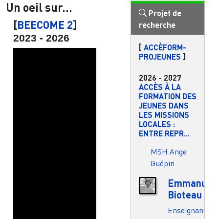
Un oeil sur...
Projet de
[
BEECOME 2
]
recherche
2023
-
2026
[
ACCÈFORM-
PROJEUNES
]
2026
-
2027
ACCÈS À LA
FORMATION DES
JEUNES DANS
LES MISSIONS
LOCALES :
ENTRE REPR...
MSH Ange
Guépin
Emmanuel
Bioteau
Enseignant.e-