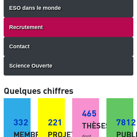
ESO dans le monde
Recrutement
Contact
Science Ouverte
Quelques chiffres
465
332
221
7812
THÈSES
MEMBRES
PROJETS
PUBL
dont