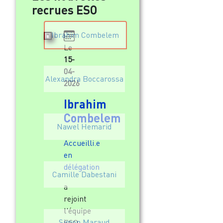
recrues ESO
Ibrahim Combelem
Le
15-
04-
Alexandra Boccarossa
2026
Ibrahim
Combelem
Nawel Hemarid
Accueilli.e
en
délégation
Camille Dabestani
a
rejoint
l'équipe
Simon Maraud
ESO