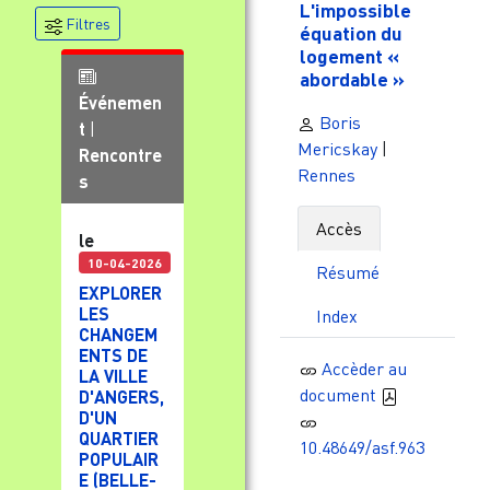
L'impossible
Filtres
équation du
logement «
abordable »
Événemen
Boris
t
|
Mericskay
|
Rencontre
Rennes
s
Accès
le
10-04-2026
Résumé
EXPLORER
LES
Index
CHANGEM
ENTS DE
Accèder au
LA VILLE
document
D'ANGERS,
D'UN
QUARTIER
10.48649/asf.963
POPULAIR
E (BELLE-