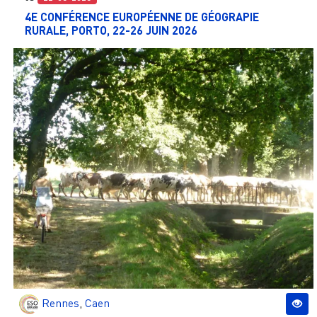
4E CONFÉRENCE EUROPÉENNE DE GÉOGRAPIE
RURALE, PORTO, 22-26 JUIN 2026
Rennes
,
Caen