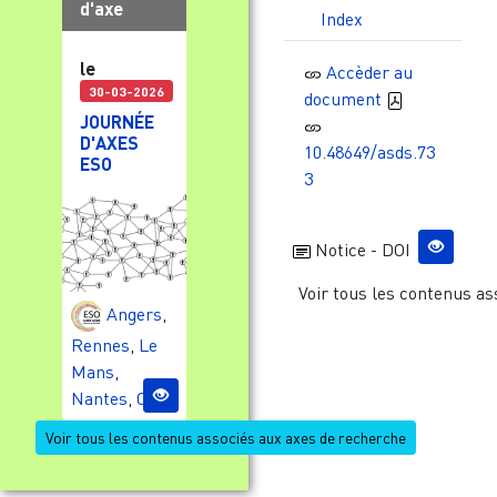
d'axe
Index
le
Accèder au
30-03-2026
document
JOURNÉE
D'AXES
10.48649/asds.73
ESO
3
Notice - DOI
Voir tous les contenus as
Angers
,
Rennes
,
Le
Mans
,
Nantes
,
Caen
Voir tous les contenus associés aux axes de recherche