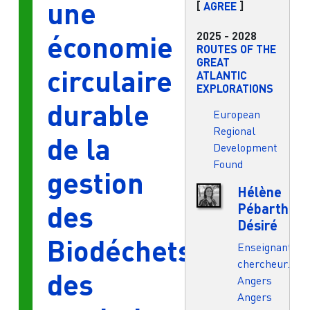
une
[
AGREE
]
2025
-
2028
économie
ROUTES OF THE
GREAT
circulaire
ATLANTIC
EXPLORATIONS
durable
European
Regional
de la
Development
Found
gestion
Hélène
des
Pébarthe-
Désiré
Biodéchets
Enseignant.e-
chercheur.e
des
Angers
Angers