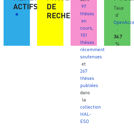
ACTIFS
DE
97
Taux
*
RECHERCHE
thèses
d'
en
OpenAcc
cours
,
:
101
34.7
thèses
%
récemment
soutenues
et
267
thèses
publiées
dans
la
collection
HAL-
ESO