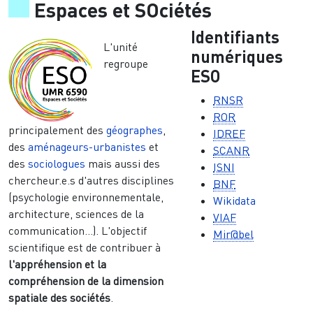
Espaces et SOciétés
Identifiants
L'unité
numériques
regroupe
ESO
RNSR
ROR
principalement des
géographes
,
IDREF
des
aménageurs-urbanistes
et
SCANR
des
sociologues
mais aussi des
ISNI
chercheur.e.s d'autres disciplines
BNF
(psychologie environnementale,
Wikidata
architecture, sciences de la
VIAF
communication...). L'objectif
Mir@bel
scientifique est de contribuer à
l'appréhension et la
compréhension de la dimension
spatiale des sociétés
.