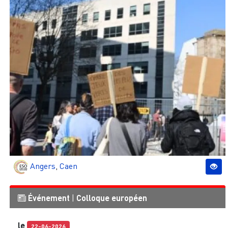
Angers
,
Caen
Événement
|
Colloque européen
le
22-06-2026