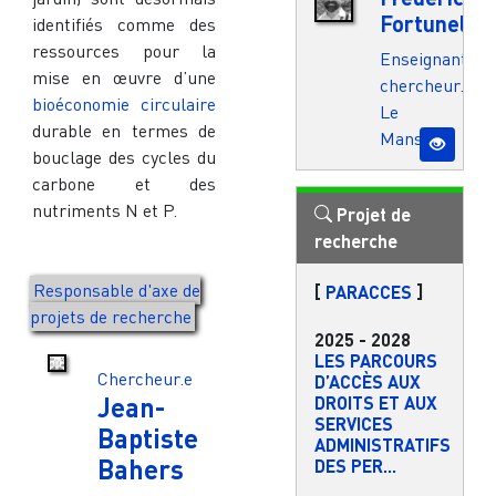
Fortunel
identifiés comme des
ressources pour la
Enseignant.e-
mise en œuvre d’une
chercheur.e
bioéconomie circulaire
Le
durable en termes de
Mans
bouclage des cycles du
carbone et des
nutriments N et P.
Projet de
recherche
Responsable d'axe de
[
PARACCES
]
projets de recherche
2025
-
2028
LES PARCOURS
Chercheur.e
D’ACCÈS AUX
Jean-
DROITS ET AUX
SERVICES
Baptiste
ADMINISTRATIFS
Bahers
DES PER...