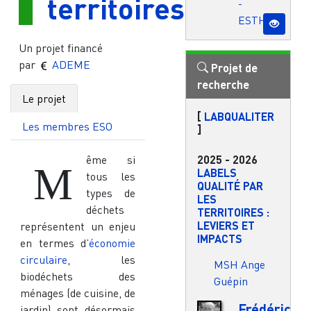
territoires
-
ESTHUA
Un projet financé
par
ADEME
Projet de
recherche
Le projet
[
LABQUALITER
Les membres ESO
]
2025
-
2026
ême si
M
LABELS
tous les
QUALITÉ PAR
types de
LES
déchets
TERRITOIRES :
LEVIERS ET
représentent un enjeu
IMPACTS
en termes d’
économie
circulaire
, les
MSH Ange
biodéchets des
Guépin
ménages (de cuisine, de
Frédéric
jardin) sont désormais