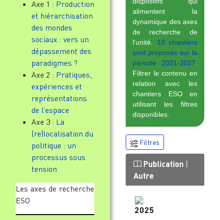
dispositifs qui
Axe 1 :
Production
alimentent la
et hiérarchisation
dynamique des axes
des mondes
de recherche de
sociaux : vers un
l'unité.
10 chantiers
dépassement des
sont proposés sur la
paradigmes ?
période 2021-2027
.
Filtrer le contenu en
Axe 2 :
Pratiques,
relation avec les
expériences et
chantiers ESO en
représentations
utilisant les filtres
de l’espace
disponibles.
Axe 3 :
La
(re)localisation du
Filtres
politique : un
processus sous
Publication
|
tension
Autre
Les axes de recherche
ESO
2025