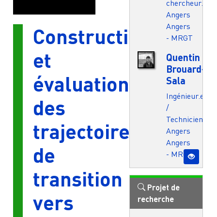
chercheur.e
Angers
Angers
Construction
- MRGT
et
Quentin
Brouard-
évaluation
Sala
Ingénieur.e
des
/
Technicien.ne
trajectoires
Angers
Angers
de
- MRGT
transition
Projet de
vers
recherche