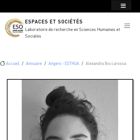
Menu top Header
Aller au contenu principal
ESPACES ET SOCIÉTÉS
Laboratoire de recherche en Sciences Humaines et
Sociales
Fil d'Ariane
Accueil
Annuaire
Angers - ESTHUA
Alexandra Boccarossa