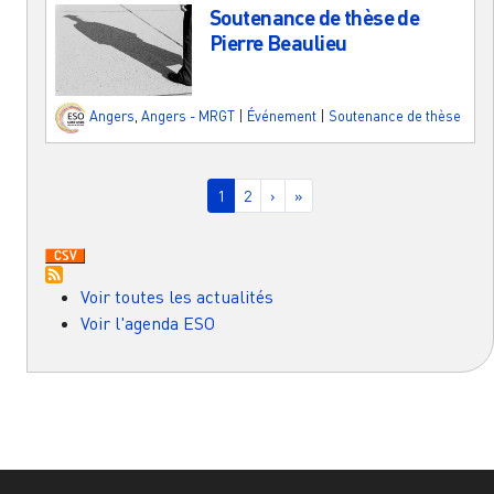
Soutenance de thèse de
Pierre Beaulieu
Angers
,
Angers - MRGT
|
Événement
|
Soutenance de thèse
Pagination
Page courante
Page
Page suivante
Dernière page
1
2
›
»
Voir toutes les actualités
Voir l'agenda ESO