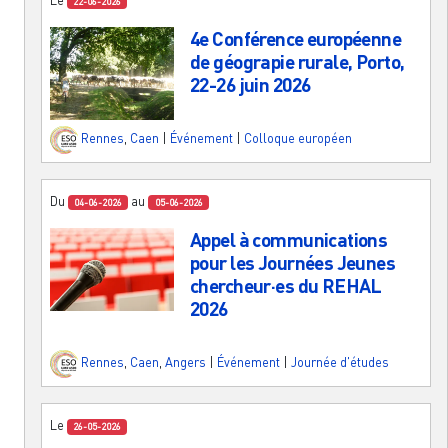
22-06-2026
4e Conférence européenne
de géograpie rurale, Porto,
22-26 juin 2026
Rennes
,
Caen
|
Événement
|
Colloque européen
Du
au
04-06-2026
05-06-2026
Appel à communications
pour les Journées Jeunes
chercheur·es du REHAL
2026
Rennes
,
Caen
,
Angers
|
Événement
|
Journée d'études
Le
26-05-2026