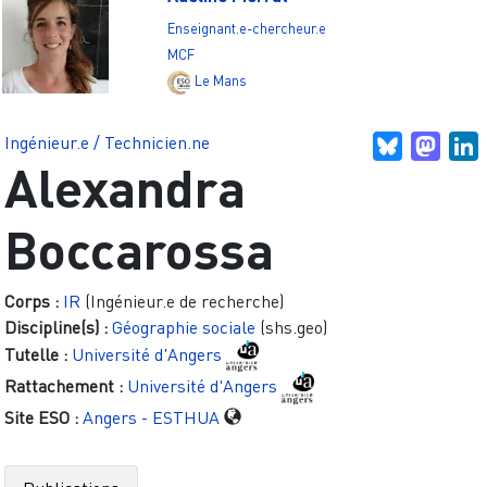
Enseignant.e-chercheur.e
MCF
Le Mans
Ingénieur.e / Technicien.ne
Bluesky
Mast
L
Alexandra
Boccarossa
Corps :
IR
(Ingénieur.e de recherche)
Discipline(s) :
Géographie sociale
(shs.geo)
Tutelle :
Université d'Angers
Rattachement :
Université d'Angers
Site ESO :
Angers - ESTHUA