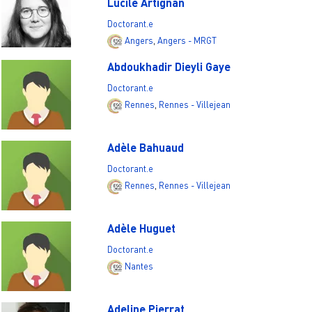
Lucile Artignan
Doctorant.e
Angers
,
Angers - MRGT
Abdoukhadir Dieyli Gaye
Doctorant.e
Rennes
,
Rennes - Villejean
Adèle Bahuaud
Doctorant.e
Rennes
,
Rennes - Villejean
Adèle Huguet
Doctorant.e
Nantes
Adeline Pierrat