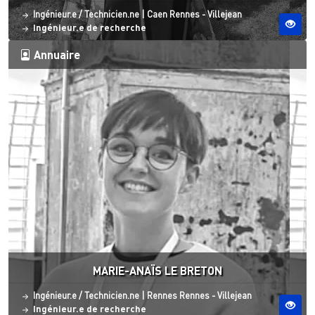
Statut
Site ESO
Ingénieur.e / Technicien.ne
|
Caen
Rennes - Villejean
Ingénieur.e de recherche
Annuaire
MARIE-ANAÏS LE BRETON
Statut
Site ESO
Ingénieur.e / Technicien.ne
|
Rennes
Rennes - Villejean
Ingénieur.e de recherche