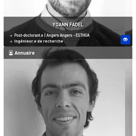
YOANN FADEL
Statut
Site ESO
Post-doctorant.e
|
Angers
Angers - ESTHUA
Ingénieur.e de recherche
Annuaire