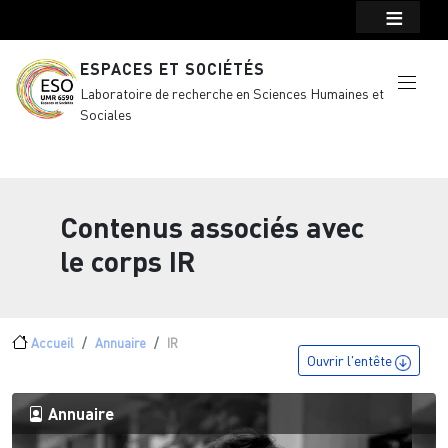
Menu top Header
Aller au contenu principal
ESPACES ET SOCIÉTÉS
Laboratoire de recherche en Sciences Humaines et
Sociales
Contenus associés avec
le corps
IR
Fil d'Ariane
Accueil
Annuaire
IR
Ouvrir l'entête
Annuaire