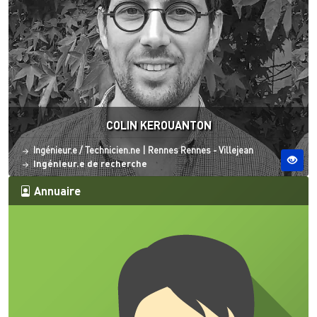
COLIN KEROUANTON
Statut
Site ESO
Ingénieur.e / Technicien.ne
|
Rennes
Rennes - Villejean
Ingénieur.e de recherche
Annuaire