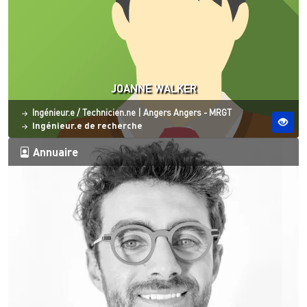
JOANNE WALKER
Statut
Site ESO
Ingénieur.e / Technicien.ne
|
Angers
Angers - MRGT
Ingénieur.e de recherche
Annuaire