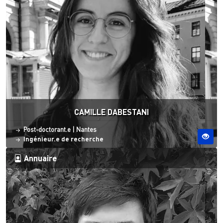
CAMILLE DABESTANI
Statut
Site ESO
Post-doctorant.e
|
Nantes
Ingénieur.e de recherche
Annuaire