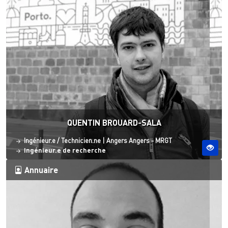
QUENTIN BROUARD-SALA
Statut
Site ESO
Ingénieur.e / Technicien.ne
|
Angers
Angers - MRGT
Ingénieur.e de recherche
Annuaire