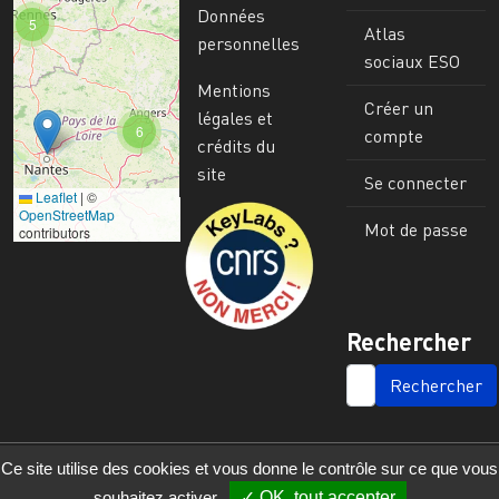
Données
5
Atlas
personnelles
sociaux ESO
Mentions
Créer un
légales et
6
compte
crédits du
site
Se connecter
Leaflet
|
©
Image
OpenStreetMap
Mot de passe
contributors
Rechercher
SEARCH
Ce site utilise des cookies et vous donne le contrôle sur ce que vous
souhaitez activer
OK, tout accepter