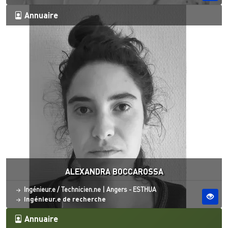
Annuaire
ALEXANDRA BOCCAROSSA
Statut
Site ESO
Ingénieur.e / Technicien.ne
|
Angers - ESTHUA
Ingénieur.e de recherche
Annuaire