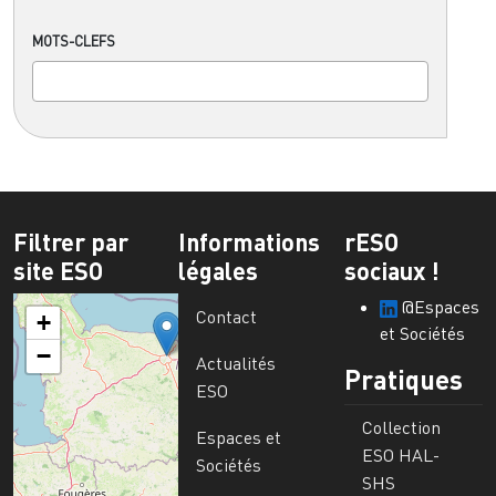
MOTS-CLEFS
Filtrer par
Informations
rESO
site ESO
légales
sociaux !
@Espaces
Contact
+
et Sociétés
−
Actualités
Pratiques
ESO
Collection
Espaces et
ESO HAL-
Sociétés
SHS