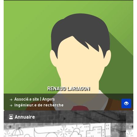
RENAUD LARIAGON
Statut
Site ESO
Associé.e site
|
Angers
Ingénieur.e de recherche
Annuaire