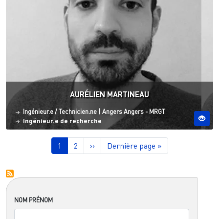
AURÉLIEN MARTINEAU
Statut
Site ESO
Ingénieur.e / Technicien.ne
|
Angers
Angers - MRGT
Ingénieur.e de recherche
Pagination
Page courante
Page
Page suivante
Dernière page
1
2
››
Dernière page »
NOM PRÉNOM