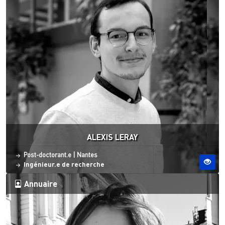
ALEXIS LERAY
Statut
Site ESO
Post-doctorant.e
|
Nantes
Ingénieur.e de recherche
Annuaire