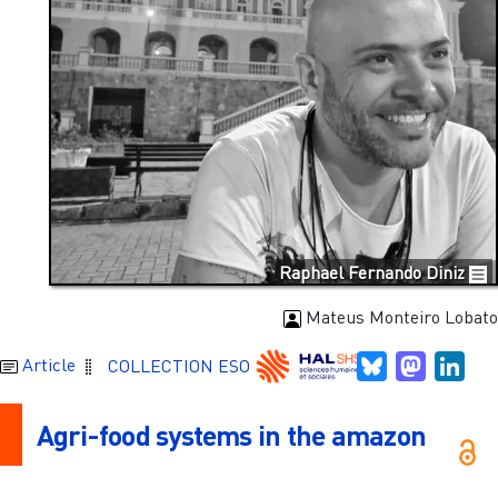
Raphael Fernando Diniz
Mateus Monteiro Lobato
Bluesky
Mastodo
Link
Article
COLLECTION ESO
Agri-food systems in the amazon