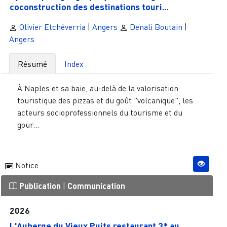
coconstruction des destinations touri...
Olivier Etchéverria
|
Angers
Denali Boutain
|
Angers
Résumé
Index
À Naples et sa baie, au-delà de la valorisation
touristique des pizzas et du goût "volcanique", les
acteurs socioprofessionnels du tourisme et du
gour...
Notice
Publication
|
Communication
2026
L'Auberge du Vieux Puits restaurant 3* au