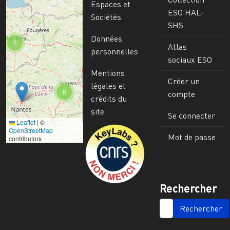
Espaces et
ESO HAL-
Sociétés
SHS
Données
5
Atlas
personnelles
sociaux ESO
Mentions
Créer un
légales et
6
compte
crédits du
site
Se connecter
Leaflet
|
©
Image
OpenStreetMap
Mot de passe
contributors
Rechercher
SEARCH