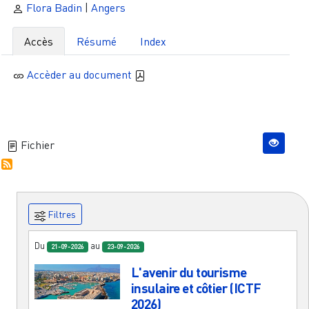
Flora Badin
|
Angers
Accès
Résumé
Index
Accèder au document
Fichier
Filtres
Du
au
21-09-2026
23-09-2026
L'avenir du tourisme
insulaire et côtier (ICTF
2026)