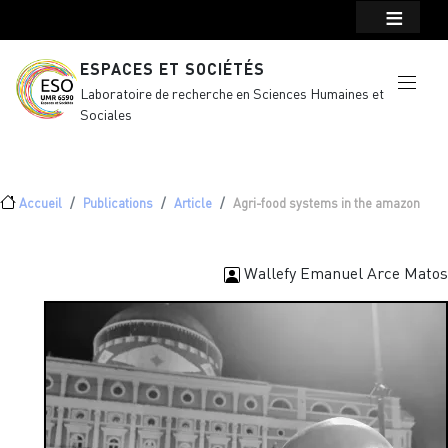
Menu top Header
Aller au contenu principal
ESPACES ET SOCIÉTÉS
Laboratoire de recherche en Sciences Humaines et
Sociales
Fil d'Ariane
Accueil
Publications
Article
Agri-food systems in the amazon
Wallefy Emanuel Arce Matos