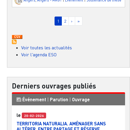
Angers
,
Angers - MRGT
|
Événement
|
Soutenance de thèse
Pagination
Page courante
Page
Page suivante
Dernière page
1
2
›
»
Voir toutes les actualités
Voir l'agenda ESO
Derniers ouvrages publiés
Événement
|
Parution
|
Ouvrage
le
20-02-2026
TERRITORIA NATURALIA. AMÉNAGER SANS
ALTÉRER, ENTRE PARTAGE ET RÉSERVE