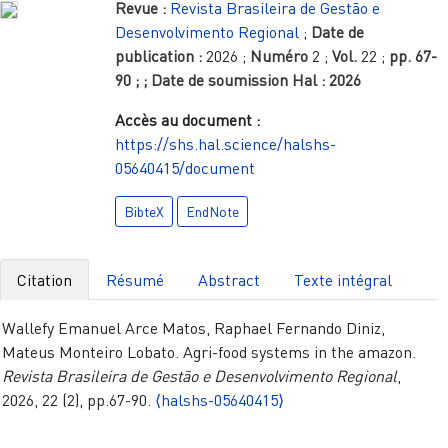
Revue :
Revista Brasileira de Gestão e
Desenvolvimento Regional
;
Date de
publication :
2026
;
Numéro
2
;
Vol.
22
;
pp.
67-
90
;
; Date de soumission Hal :
2026
Accès au document :
https://shs.hal.science/halshs-
05640415/document
BibteX
EndNote
Citation
Résumé
Abstract
Texte intégral
Wallefy Emanuel Arce Matos, Raphael Fernando Diniz,
Mateus Monteiro Lobato. Agri-food systems in the amazon.
Revista Brasileira de Gestão e Desenvolvimento Regional
,
2026, 22 (2), pp.67-90.
⟨halshs-05640415⟩