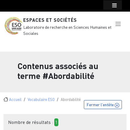
Menu top Header
Aller au contenu principal
ESPACES ET SOCIÉTÉS
Laboratoire de recherche en Sciences Humaines et
Sociales
Contenus associés au
terme
#Abordabilité
Fil d'Ariane
Accueil
Vocabulaire ESO
Abordabilité
Fermer l'entête
Nombre de résultats :
1