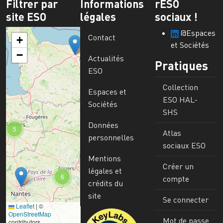
Filtrer par
Informations
rESO
site ESO
légales
sociaux !
@Espaces
Contact
+
et Sociétés
−
Actualités
Pratiques
ESO
Collection
Espaces et
ESO HAL-
Sociétés
SHS
Données
5
Atlas
personnelles
sociaux ESO
Mentions
Créer un
légales et
6
compte
crédits du
site
Se connecter
Leaflet
|
©
Image
OpenStreetMap
Mot de passe
contributors