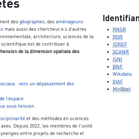
étés
Identifi
ement des
géographes
, des
aménageurs-
es
mais aussi des chercheur.e.s d'autres
RNSR
ironnementale, architecture, sciences de la
ROR
 scientifique est de contribuer à
IDREF
hension de la dimension spatiale des
SCANR
ISNI
BNF
Wikidata
VIAF
sociaux : vers un dépassement des
Mir@bel
de l’espace
ssus sous tension
isciplinarité
et des méthodes en sciences
s axes. Depuis 2022, les membres de l'unité
synergies entre projets de recherche et