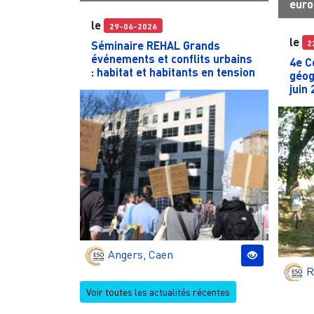
euro
le
29-06-2026
le
2
Séminaire REHAL Grands
événements et conflits urbains
4e C
: habitat et habitants en tension
géog
juin
Angers
,
Caen
R
Voir toutes les actualités récentes