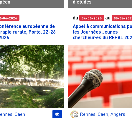
péen
d'études
du
au
2-06-2026
04-06-2026
05-06-202
onférence européenne de
Appel à communications p
rapie rurale, Porto, 22-26
les Journées Jeunes
 2026
chercheur·es du REHAL 20
ennes
,
Caen
Rennes
,
Caen
,
Angers