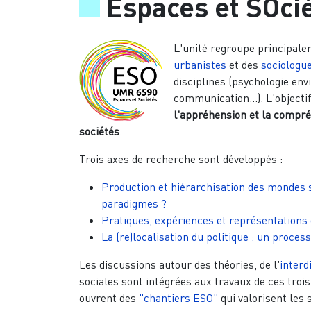
Espaces et SOci
L'unité regroupe principal
urbanistes
et des
sociologu
disciplines (psychologie env
communication...). L'objectif
l'appréhension et la compré
sociétés
.
Trois axes de recherche sont développés :
Production et hiérarchisation des mondes 
paradigmes ?
Pratiques, expériences et représentations 
La (re)localisation du politique : un proce
Les discussions autour des théories, de l'
interd
sociales sont intégrées aux travaux de ces troi
ouvrent des
"chantiers ESO"
qui valorisent les 