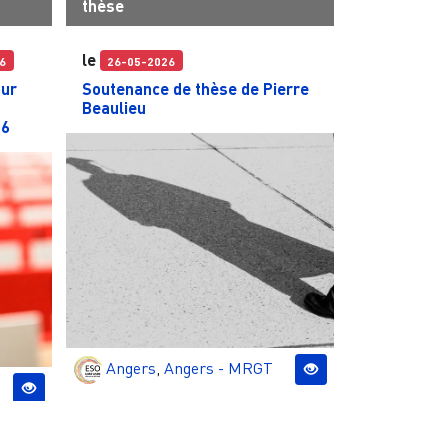
thèse
le
6
26-05-2026
our
Soutenance de thèse de Pierre
Beaulieu
26
Angers
,
Angers - MRGT