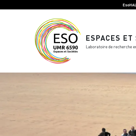
Menu top Header
Aller au contenu principal
EsoHA
ESPACES ET
Laboratoire de recherche e