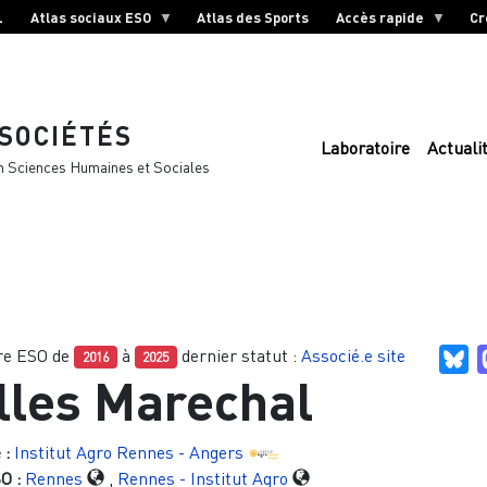
L
Atlas sociaux ESO
Atlas des Sports
Accès rapide
Cr
 SOCIÉTÉS
Laboratoire
Actuali
n Sciences Humaines et Sociales
e ESO de
à
dernier statut :
Associé.e site
Bl
2016
2025
lles Marechal
 :
Institut Agro Rennes - Angers
O :
Rennes
,
Rennes - Institut Agro