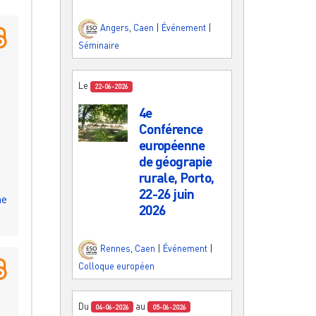
Angers
,
Caen
|
Événement
|
Séminaire
Le
22-06-2026
4e
Conférence
européenne
de géograpie
rurale, Porto,
22-26 juin
me
2026
Rennes
,
Caen
|
Événement
|
Colloque européen
Du
au
04-06-2026
05-06-2026