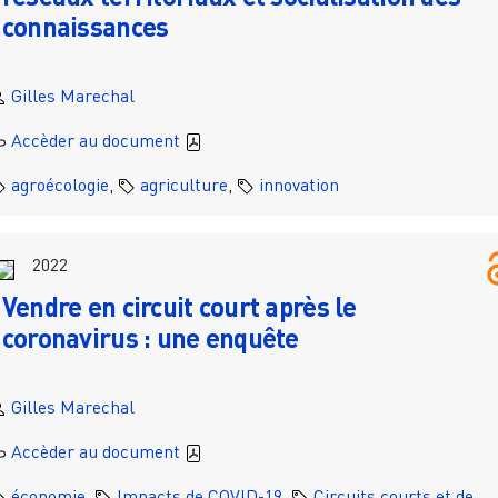
connaissances
Gilles Marechal
Accèder au document
agroécologie
,
agriculture
,
innovation
2022
Vendre en circuit court après le
coronavirus : une enquête
Gilles Marechal
Accèder au document
économie
,
Impacts de COVID-19
,
Circuits courts et de