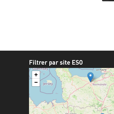
Pagi
Filtrer par site ESO
+
−