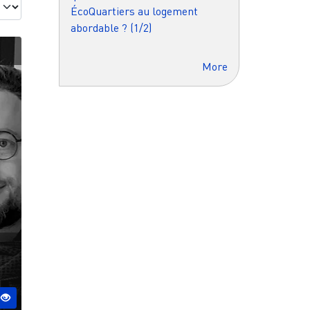
ÉcoQuartiers au logement
abordable ? (1/2)
More
 ESO