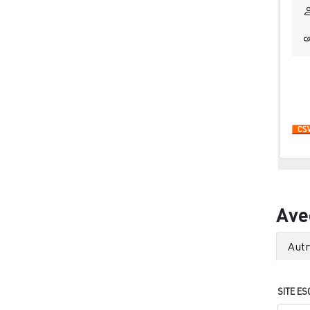
Pa
Ave
Aut
SITE ES