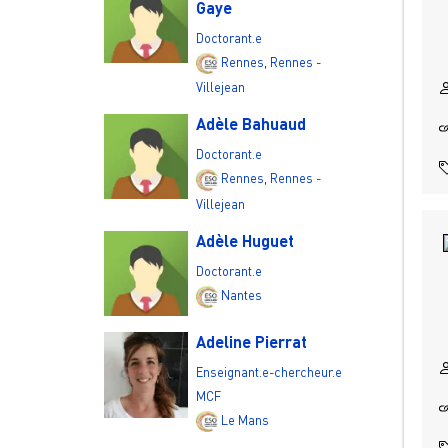
Gaye
Doctorant.e
Rennes
,
Rennes -
Villejean
Adèle Bahuaud
Doctorant.e
Rennes
,
Rennes -
Villejean
Adèle Huguet
Doctorant.e
Nantes
Adeline Pierrat
Enseignant.e-chercheur.e
MCF
Le Mans