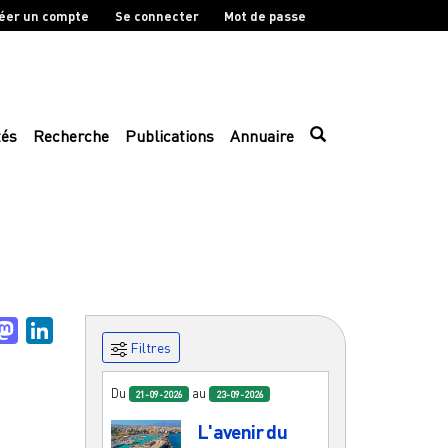
éer un compte
Se connecter
Mot de passe
tés
Recherche
Publications
Annuaire
uesky
Mastodon
LinkedIn
Filtres
Du
au
21-09-2026
23-09-2026
L'avenir du