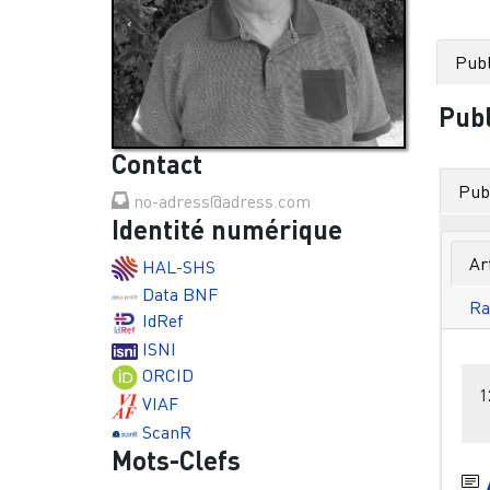
Publ
Publ
Contact
Publ
no-adress@adress.com
Identité numérique
Ar
HAL-SHS
Data BNF
Ra
IdRef
ISNI
ORCID
1
VIAF
ScanR
Mots-Clefs