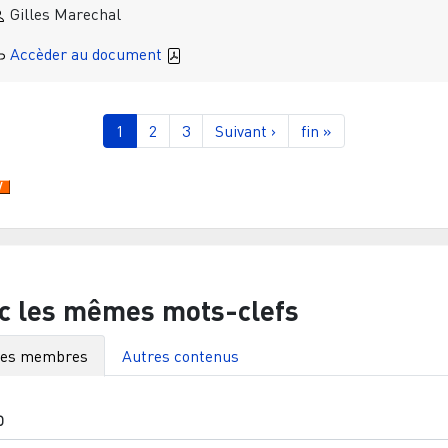
Gilles Marechal
Accèder au document
gination
Page courante
Page
Page
Page suivante
Dernière page
1
2
3
Suivant ›
fin »
c les mêmes mots-clefs
res membres
Autres contenus
O