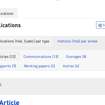
ications
ications
G
ications (Hal, Sudoc) par type
Haltools (Hal) par année
ticles (12)
Communications (13)
Ouvrages (8)
pports (5)
Working papers (2)
Autres (6)
Filtr
2
Article