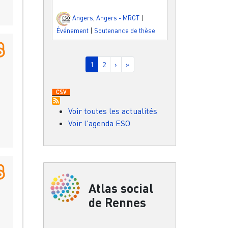
Angers
,
Angers - MRGT
|
Événement
|
Soutenance de thèse
Pagination
Page courante
Page
Page suivante
Dernière page
1
2
›
»
Voir toutes les actualités
Voir l'agenda ESO
Atlas social
de Rennes