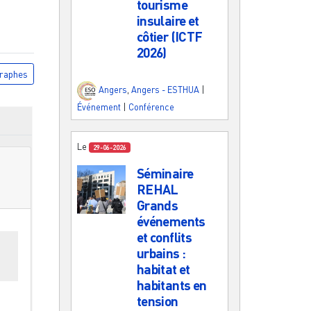
tourisme
insulaire et
côtier (ICTF
2026)
raphes
Angers
,
Angers - ESTHUA
|
Événement
|
Conférence
Le
29-06-2026
Séminaire
REHAL
Grands
événements
et conflits
es
urbains :
habitat et
habitants en
tension