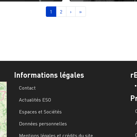
nation
Page courante
Page
Page suivante
Dernière page
1
2
›
»
Informations légales
r
Contact
P
Actualités ESO
Espaces et Sociétés
Données personnelles
Mentions légales et crédits du site