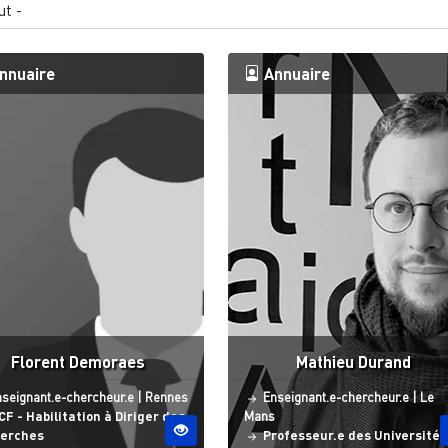
nnuaire
Annuaire
Florent Demoraes
Mathieu Durand
atut
Site ESO
Statut
Site
seignant.e-chercheur.e
|
Rennes
Enseignant.e-chercheur.e
|
Le
F - Habilitation à Diriger des
Mans
erches
Professeur.e des Universités