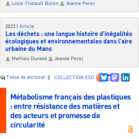
Louis-Thibault Buron
Jeanne Perez
2023
|
Article
Les déchets : une longue histoire d’inégalités
écologiques et environnementales dans l’aire
urbaine du Mans
Mathieu Durand
Jeanne Perez
Bluesky
Mastodo
Link
Thèse de doctorat
COLLECTION ESO
Métabolisme français des plastiques
: entre résistance des matières et
des acteurs et promesse de
circularité