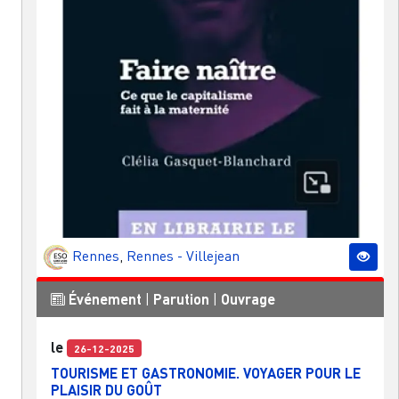
Rennes
,
Rennes - Villejean
Événement
|
Parution
|
Ouvrage
le
26-12-2025
TOURISME ET GASTRONOMIE. VOYAGER POUR LE
PLAISIR DU GOÛT