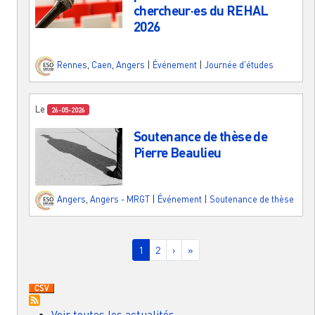
chercheur·es du REHAL
2026
Rennes
,
Caen
,
Angers
|
Événement
|
Journée d'études
Le
26-05-2026
Soutenance de thèse de
Pierre Beaulieu
Angers
,
Angers - MRGT
|
Événement
|
Soutenance de thèse
Pagination
Page courante
Page
Page suivante
Dernière page
1
2
›
»
Voir toutes les actualités