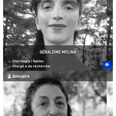
GÉRALDINE MOLINA
Statut
Site ESO
Chercheur.e
|
Nantes
Chargé.e de recherche
Annuaire