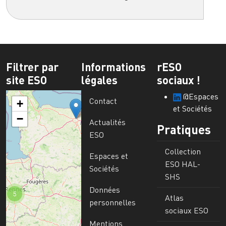
End of interactive chart.
Filtrer par
Informations
rESO
site ESO
légales
sociaux !
@Espaces
Contact
+
et Sociétés
−
Actualités
Pratiques
ESO
Collection
Espaces et
ESO HAL-
Sociétés
SHS
Données
5
Atlas
personnelles
sociaux ESO
Mentions