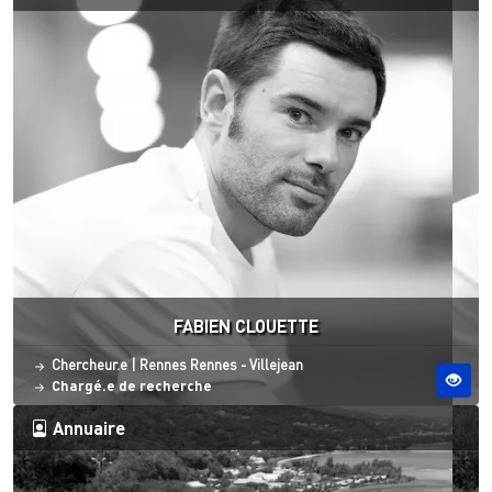
FABIEN CLOUETTE
Statut
Site ESO
Chercheur.e
|
Rennes
Rennes - Villejean
Chargé.e de recherche
Annuaire