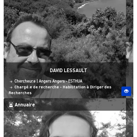
DAVID LESSAULT
Statut
Site ESO
Chercheur.e
|
Angers
Angers - ESTHUA
Chargé.e de recherche - Habilitation à Diriger des
Recherches
Annuaire