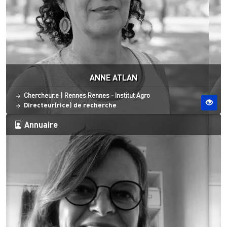
ANNE ATLAN
Statut
Site ESO
Chercheur.e
|
Rennes
Rennes - Institut Agro
Directeur(rice) de recherche
Annuaire