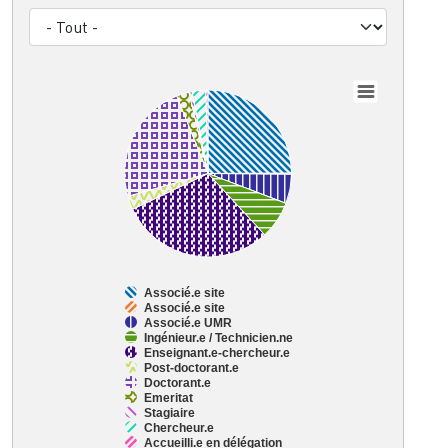
Chart
Pie chart with 11 slices.
View as data table, Chart
Associé.e site
Associé.e site
Associé.e UMR
Ingénieur.e / Technicien.ne
Enseignant.e-chercheur.e
Post-doctorant.e
Doctorant.e
Emeritat
Stagiaire
Chercheur.e
Accueilli.e en délégation