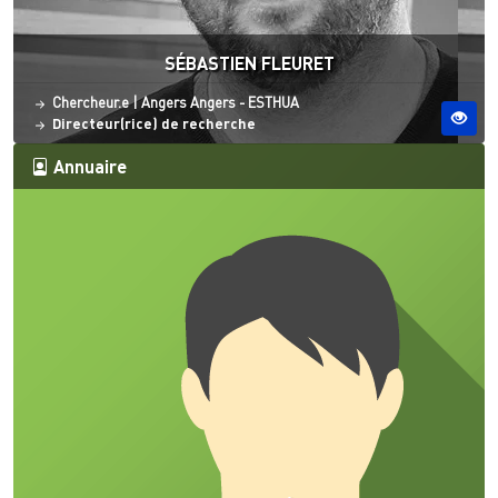
SÉBASTIEN FLEURET
Statut
Site ESO
Chercheur.e
|
Angers
Angers - ESTHUA
Directeur(rice) de recherche
Annuaire