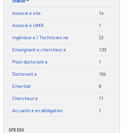
Statut
Trier par ordre décroissant
Associé.e site
16
Associé.e UMR
1
Ingénieur.e / Technicien.ne
22
Enseignant.e-chercheur.e
133
Post-doctorant.e
1
Doctorant.e
106
Emeritat
8
Chercheur.e
11
Accueilli.e en délégation
1
SITE ESO