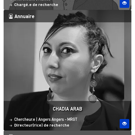
Chargé.e de recherche
Annuaire
CHADIA ARAB
Statut
Site ESO
Chercheur.e
|
Angers
Angers - MRGT
Directeur(rice) de recherche