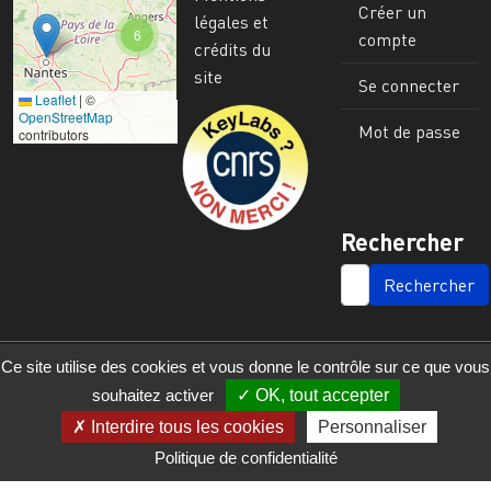
Créer un
légales et
6
compte
crédits du
site
Se connecter
Leaflet
|
©
Image
OpenStreetMap
Mot de passe
contributors
Rechercher
SEARCH
Ce site utilise des cookies et vous donne le contrôle sur ce que vous
souhaitez activer
OK, tout accepter
Interdire tous les cookies
Personnaliser
Politique de confidentialité
© 2023 - 2025 - UMR 6590 - Espaces et Sociétés