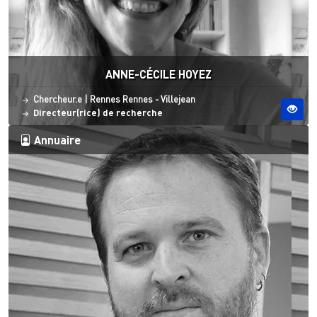
ANNE-CÉCILE HOYEZ
Statut
Site ESO
Chercheur.e
|
Rennes
Rennes - Villejean
Directeur(rice) de recherche
Annuaire