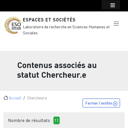
Menu top Header
Aller au contenu principal
ESPACES ET SOCIÉTÉS
Laboratoire de recherche en Sciences Humaines et
Sociales
Contenus associés au
statut
Chercheur.e
Fil d'Ariane
Accueil
Chercheur.e
Fermer l'entête
Nombre de résultats :
11