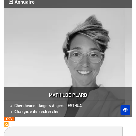
Annuaire
MATHILDE PLARD
Statut
Site ESO
Chercheur.e
|
Angers
Angers - ESTHUA
Chargé.e de recherche