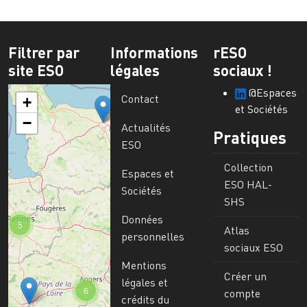
Filtrer par
Informations
rESO
site ESO
légales
sociaux !
@Espaces
Contact
+
et Sociétés
−
Actualités
Pratiques
ESO
Collection
Espaces et
ESO HAL-
Sociétés
SHS
Données
5
Atlas
personnelles
sociaux ESO
Mentions
Créer un
légales et
6
compte
crédits du