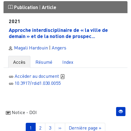
Publication
|
Article
2021
Approche interdisciplinaire de « la ville de
demain » et de la notion de prospec...
Magali Hardouin
|
Angers
Accès
Résumé
Index
Accèder au document
10.3917/rdid1.030.0055
Notice - DOI
Pagination
Page courante
Page
Page
Page suivante
Dernière page
1
2
3
››
Dernière page »