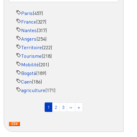
Paris
(457)
France
(327)
Nantes
(317)
Angers
(254)
Territoire
(222)
Tourisme
(218)
Mobilité
(201)
Bogotá
(189)
Caen
(186)
agriculture
(171)
Pagination
Page courante
Page
Page
Page suivante
Dernière page
1
2
3
››
»