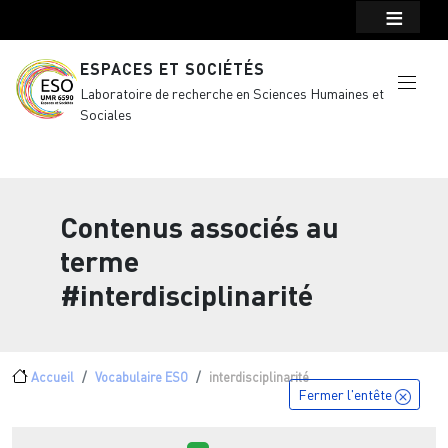
Menu top Header
Aller au contenu principal
ESPACES ET SOCIÉTÉS
Laboratoire de recherche en Sciences Humaines et
Sociales
Contenus associés au
terme
#interdisciplinarité
Fil d'Ariane
Accueil
Vocabulaire ESO
interdisciplinarité
Fermer l'entête