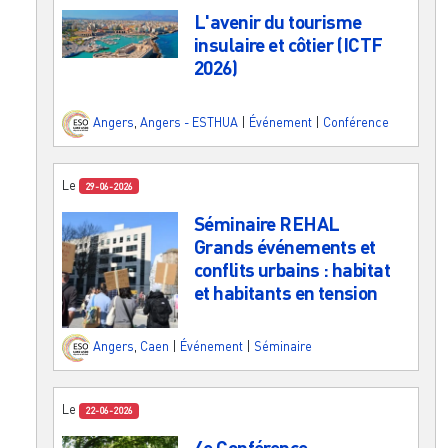
L'avenir du tourisme
insulaire et côtier (ICTF
2026)
Angers
,
Angers - ESTHUA
|
Événement
|
Conférence
Le
29-06-2026
Séminaire REHAL
Grands événements et
conflits urbains : habitat
et habitants en tension
Angers
,
Caen
|
Événement
|
Séminaire
Le
22-06-2026
4e Conférence