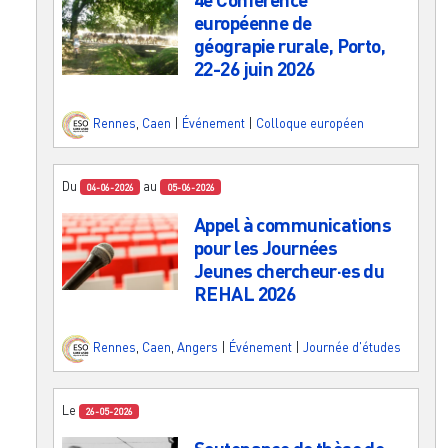
européenne de
géograpie rurale, Porto,
22-26 juin 2026
Rennes
,
Caen
|
Événement
|
Colloque européen
Du
au
04-06-2026
05-06-2026
Appel à communications
pour les Journées
Jeunes chercheur·es du
REHAL 2026
Rennes
,
Caen
,
Angers
|
Événement
|
Journée d'études
Le
26-05-2026