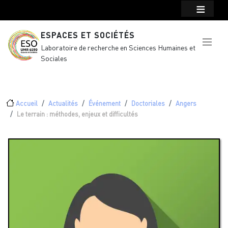
Menu top Header
Aller au contenu principal
ESPACES ET SOCIÉTÉS
Laboratoire de recherche en Sciences Humaines et
Sociales
Fil d'Ariane
Accueil
Actualités
Événement
Doctoriales
Angers
Le terrain : méthodes, enjeux et difficultés