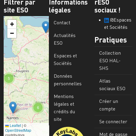
Filtrer par
Informations
rESO
site ESO
légales
sociaux !
@Espaces
Contact
+
et Sociétés
−
Actualités
Pratiques
ESO
Collection
Espaces et
ESO HAL-
Sociétés
SHS
Données
5
Atlas
personnelles
sociaux ESO
Mentions
Créer un
légales et
6
compte
crédits du
site
Se connecter
Leaflet
|
©
Image
OpenStreetMap
Mot de passe
contributors