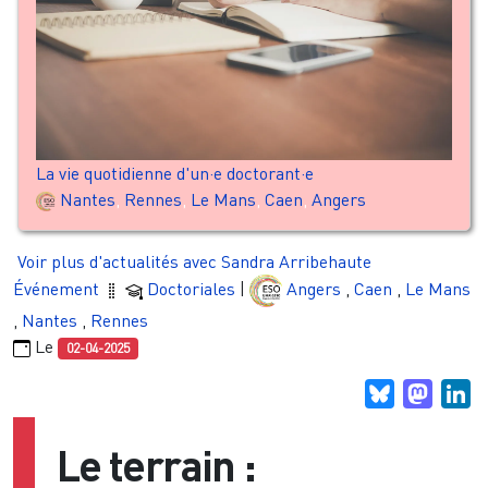
La vie quotidienne d'un·e doctorant·e
Nantes
,
Rennes
,
Le Mans
,
Caen
,
Angers
Voir plus d'actualités avec Sandra Arribehaute
Événement
Doctoriales
|
Angers
,
Caen
,
Le Mans
,
Nantes
,
Rennes
Le
02-04-2025
Bluesky
Masto
Li
Le terrain :