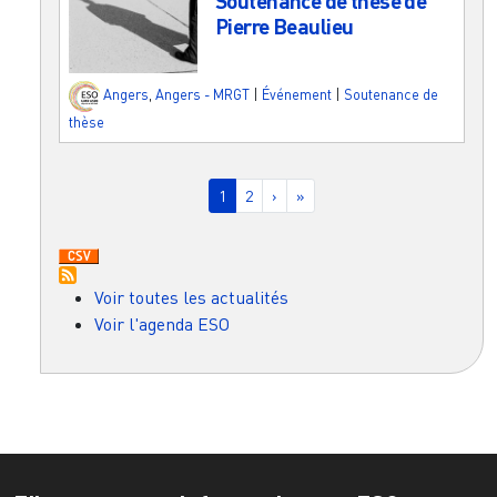
Soutenance de thèse de
Pierre Beaulieu
Angers
,
Angers - MRGT
|
Événement
|
Soutenance de
thèse
Pagination
Page courante
Page
Page suivante
Dernière page
1
2
›
»
Voir toutes les actualités
Voir l'agenda ESO