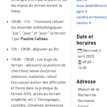
les enjeux du terrain durant la
louis.bodet@instit
thèse
agro.fr
sandra.arribehaut
10h30 - 11h :
"Comment réfuter
nantes.fr
les binarités méthodologiques
"par", "avec" et "pour" le terrain
Date et
?
par
Pauline Catteau
horaires
12h - 13h30 : déjeuner au RU
Mercredi 2
avril 2025
13h30 - 15h30 :
Les bugs du
09:00 ~
terrain : découvrir sa posture de
16:00
chercheur.seuse (surprise,
violences, inattendu, refus)
.
Adresse
Discussion autour des difficultés
et freins dans la pratique du
Maison de la
terrain (VSS, accès au terrain
Recherche
empêché, etc.).
Témoignages,
Germaine
constats, initiatives (présences
Tillion