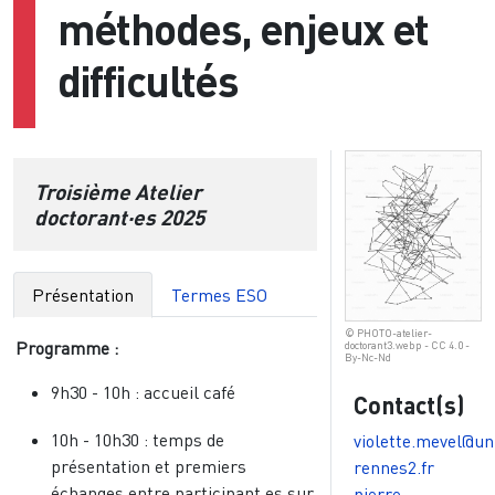
méthodes, enjeux et
difficultés
Troisième Atelier
doctorant·es 2025
Présentation
Termes ESO
© PHOTO-atelier-
Programme :
doctorant3.webp - CC 4.0 -
By-Nc-Nd
9h30 - 10h : accueil café
Contact(s)
10h - 10h30 : temps de
violette.mevel@un
présentation et premiers
rennes2.fr
échanges entre participant.es sur
pierre-