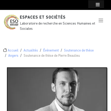
Menu top Header
Aller au contenu principal
ESPACES ET SOCIÉTÉS
Laboratoire de recherche en Sciences Humaines et
Sociales
Fil d'Ariane
Accueil
Actualités
Événement
Soutenance de thèse
Angers
Soutenance de thèse de Pierre Beaulieu