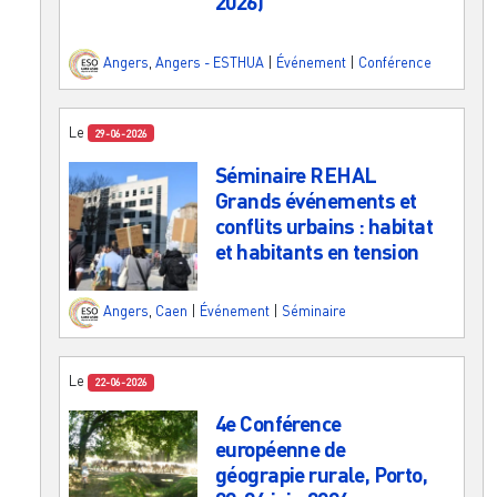
2026)
Angers
,
Angers - ESTHUA
|
Événement
|
Conférence
Le
29-06-2026
Séminaire REHAL
Grands événements et
conflits urbains : habitat
et habitants en tension
Angers
,
Caen
|
Événement
|
Séminaire
Le
22-06-2026
4e Conférence
européenne de
géograpie rurale, Porto,