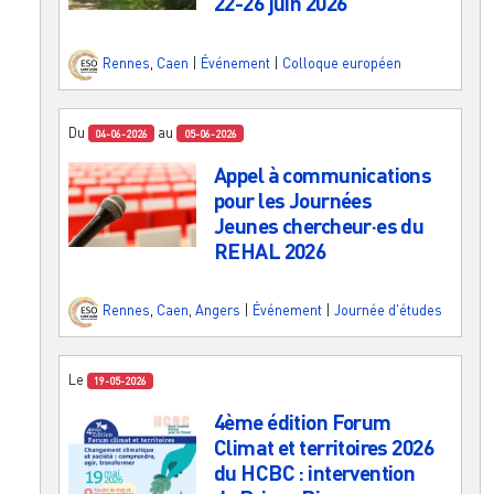
22-26 juin 2026
Rennes
,
Caen
|
Événement
|
Colloque européen
Du
au
04-06-2026
05-06-2026
Appel à communications
pour les Journées
Jeunes chercheur·es du
REHAL 2026
Rennes
,
Caen
,
Angers
|
Événement
|
Journée d'études
Le
19-05-2026
4ème édition Forum
Climat et territoires 2026
du HCBC : intervention