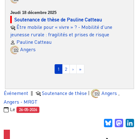
Jeudi 18 décembre 2025
Soutenance de thèse de Pauline Catteau
Être mobile pour « vivre » ? - Mobilité d'une
jeunesse rurale : fragilités et prises de risque
Pauline Catteau
Angers
Pagination
Page courante
Page
Page suivante
Dernière page
1
2
›
»
Événement
Soutenance de thèse
|
Angers
,
Angers - MRGT
Le
26-05-2026
Bluesky
Masto
Li