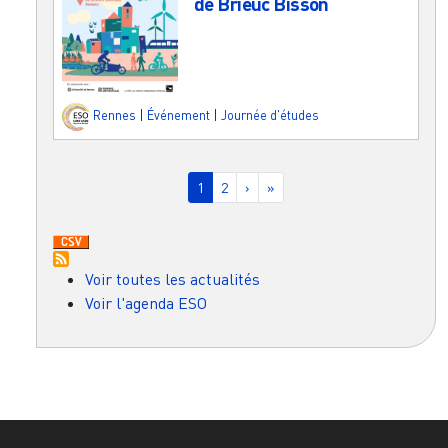
de Brieuc Bisson
Rennes
|
Événement
|
Journée d'études
Pagination
Page courante
Page
Page suivante
Dernière page
1
2
›
»
Voir toutes les actualités
Voir l'agenda ESO