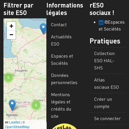
Filtrer par
Informations
rESO
site ESO
légales
sociaux !
@Espaces
Contact
+
et Sociétés
−
Actualités
Pratiques
ESO
Collection
Espaces et
ESO HAL-
Sociétés
SHS
Données
5
Atlas
personnelles
sociaux ESO
Mentions
Créer un
légales et
6
compte
crédits du
site
Se connecter
Leaflet
|
©
Image
OpenStreetMap