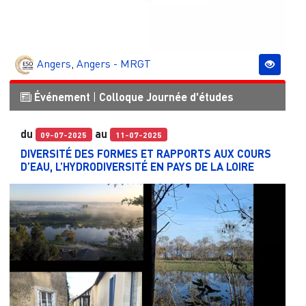
Angers
,
Angers - MRGT
Événement
|
Colloque
Journée d'études
du
au
09-07-2025
11-07-2025
DIVERSITÉ DES FORMES ET RAPPORTS AUX COURS
D’EAU, L’HYDRODIVERSITÉ EN PAYS DE LA LOIRE