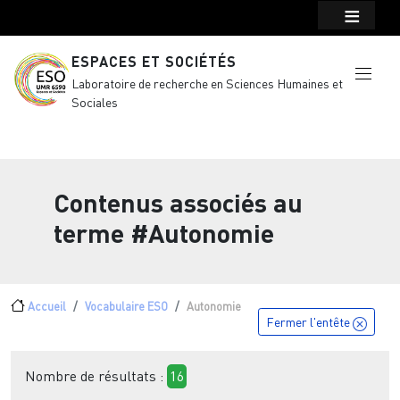
Menu top Header
Aller au contenu principal
ESPACES ET SOCIÉTÉS
Laboratoire de recherche en Sciences Humaines et
Sociales
Contenus associés au
terme
#Autonomie
Fil d'Ariane
Accueil
Vocabulaire ESO
Autonomie
Fermer l'entête
Nombre de résultats :
16