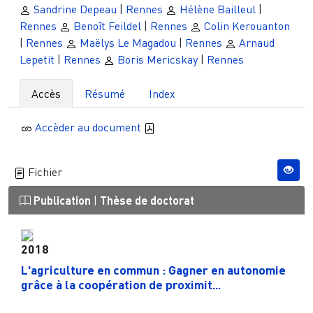
Sandrine Depeau
|
Rennes
Hélène Bailleul
|
Rennes
Benoît Feildel
|
Rennes
Colin Kerouanton
|
Rennes
Maëlys Le Magadou
|
Rennes
Arnaud
Lepetit
|
Rennes
Boris Mericskay
|
Rennes
Accès
Résumé
Index
Accèder au document
Fichier
Publication
|
Thèse de doctorat
2018
L'agriculture en commun : Gagner en autonomie
grâce à la coopération de proximit...