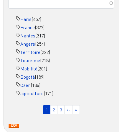
Paris
(457)
France
(327)
Nantes
(317)
Angers
(254)
Territoire
(222)
Tourisme
(218)
Mobilité
(201)
Bogotá
(189)
Caen
(186)
agriculture
(171)
Pagination
Page courante
Page
Page
Page suivante
Dernière page
1
2
3
››
»