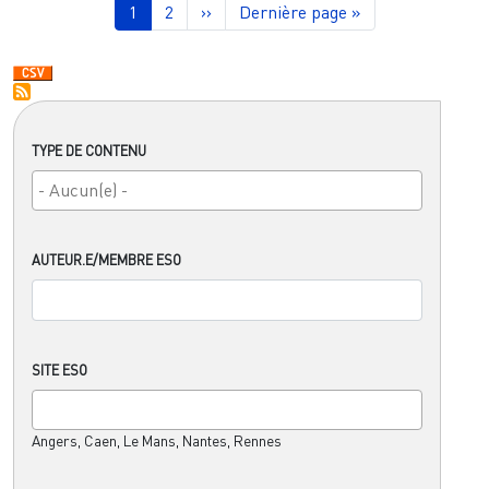
Page courante
Page
Page suivante
Dernière page
1
2
››
Dernière page »
TYPE DE CONTENU
AUTEUR.E/MEMBRE ESO
SITE ESO
Angers, Caen, Le Mans, Nantes, Rennes