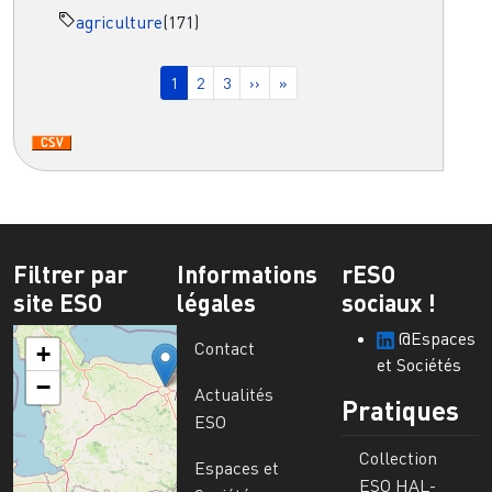
agriculture
(171)
Pagination
Page courante
Page
Page
Page suivante
Dernière page
1
2
3
››
»
Filtrer par
Informations
rESO
site ESO
légales
sociaux !
@Espaces
Contact
+
et Sociétés
−
Actualités
Pratiques
ESO
Collection
Espaces et
ESO HAL-