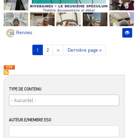
Rennes
Pagination
Page courante
Page
Page suivante
Dernière page
1
2
››
Dernière page »
TYPE DE CONTENU
AUTEUR.E/MEMBRE ESO