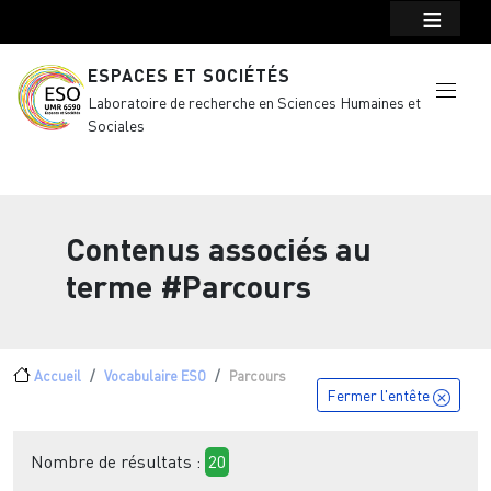
Menu top Header
Aller au contenu principal
ESPACES ET SOCIÉTÉS
Laboratoire de recherche en Sciences Humaines et
Sociales
Contenus associés au
terme
#Parcours
Fil d'Ariane
Accueil
Vocabulaire ESO
Parcours
Fermer l'entête
Nombre de résultats :
20