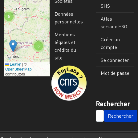
Sociétés
SHS
Données
5
Atlas
personnelles
sociaux ESO
Mentions
Créer un
légales et
6
compte
crédits du
site
Se connecter
Leaflet
|
©
Image
OpenStreetMap
Mot de passe
contributors
Rechercher
SEARCH