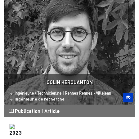
COLIN KEROUANTON
Statut
Site ESO
Ingénieur.e / Technicien.ne
|
Rennes
Rennes - Villejean
Ingénieur.e de recherche
Publication
|
Article
2023