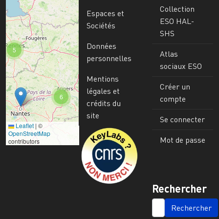
Collection
Espaces et
ESO HAL-
Sociétés
SHS
Données
5
Atlas
personnelles
sociaux ESO
Mentions
Créer un
légales et
6
compte
crédits du
site
Se connecter
Leaflet
|
©
Image
OpenStreetMap
Mot de passe
contributors
Rechercher
SEARCH