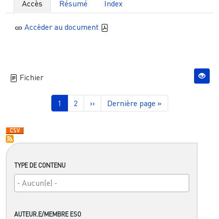
Accès
Résumé
Index
Accèder au document
Fichier
Pagination
Page courante
Page
Page suivante
Dernière page
1
2
››
Dernière page »
TYPE DE CONTENU
AUTEUR.E/MEMBRE ESO