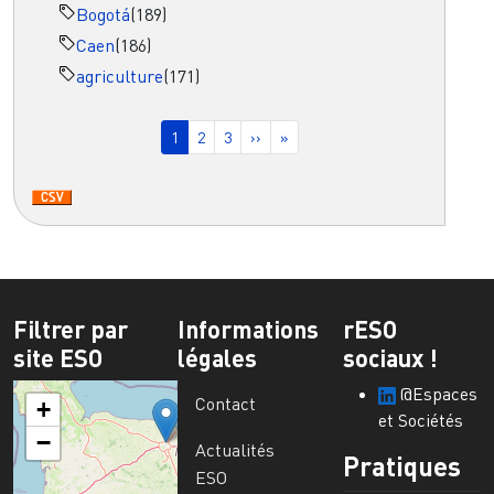
Bogotá
(189)
Caen
(186)
agriculture
(171)
Pagination
Page courante
Page
Page
Page suivante
Dernière page
1
2
3
››
»
Filtrer par
Informations
rESO
site ESO
légales
sociaux !
@Espaces
Contact
+
et Sociétés
−
Actualités
Pratiques
ESO