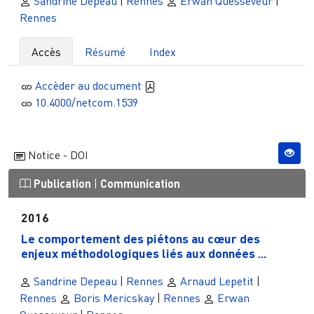
Sandrine Depeau
|
Rennes
Erwan Quesseveur
|
Rennes
Accès
Résumé
Index
Accèder au document
10.4000/netcom.1539
Notice - DOI
Publication
|
Communication
2016
Le comportement des piétons au cœur des
enjeux méthodologiques liés aux données ...
Sandrine Depeau
|
Rennes
Arnaud Lepetit
|
Rennes
Boris Mericskay
|
Rennes
Erwan