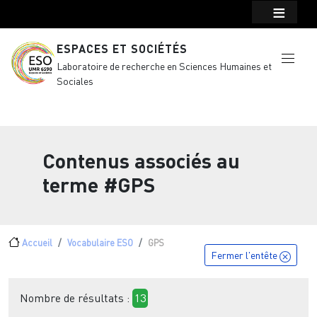
Menu top Header
Aller au contenu principal
ESPACES ET SOCIÉTÉS
Laboratoire de recherche en Sciences Humaines et
Sociales
Contenus associés au
terme
#GPS
Fil d'Ariane
Accueil
Vocabulaire ESO
GPS
Fermer l'entête
Nombre de résultats :
13