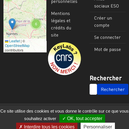
personnelles
sociaux ESO
Mentions
Créer un
légales et
6
compte
crédits du
site
Se connecter
Leaflet
|
©
Image
OpenStreetMap
Mot de passe
contributors
Rechercher
SEARCH
Ce site utilise des cookies et vous donne le contrôle sur ce que vous
souhaitez activer
OK, tout accepter
Interdire tous les cookies
Personnaliser