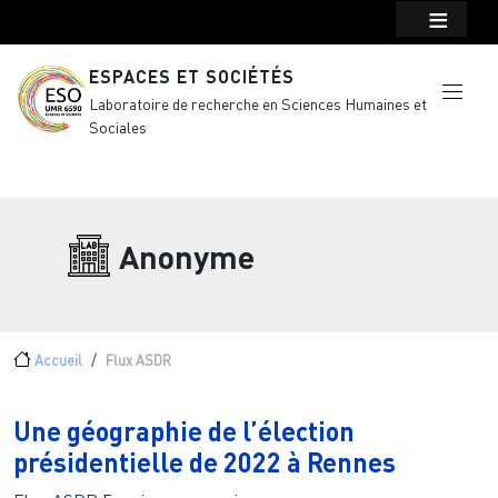
Menu top Header
Aller au contenu principal
ESPACES ET SOCIÉTÉS
Laboratoire de recherche en Sciences Humaines et
Sociales
Anonyme
Fil d'Ariane
Accueil
Flux ASDR
Une géographie de l’élection
présidentielle de 2022 à Rennes