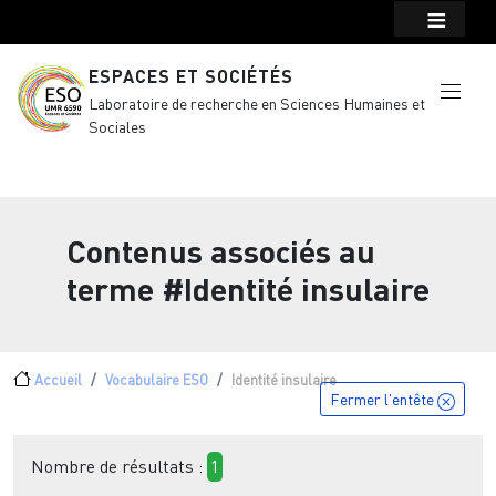
Menu top Header
Aller au contenu principal
ESPACES ET SOCIÉTÉS
Laboratoire de recherche en Sciences Humaines et
Sociales
Contenus associés au
terme
#Identité insulaire
Fil d'Ariane
Accueil
Vocabulaire ESO
Identité insulaire
Fermer l'entête
Nombre de résultats :
1