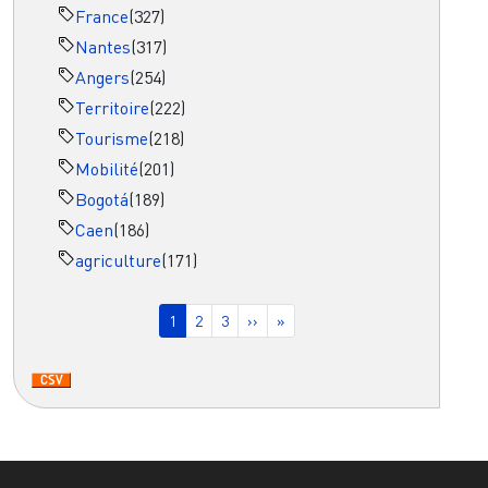
France
(327)
Nantes
(317)
Angers
(254)
Territoire
(222)
Tourisme
(218)
Mobilité
(201)
Bogotá
(189)
Caen
(186)
agriculture
(171)
Pagination
Page courante
Page
Page
Page suivante
Dernière page
1
2
3
››
»