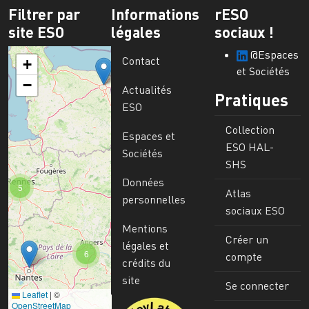
Filtrer par
Informations
rESO
site ESO
légales
sociaux !
@Espaces
Contact
+
et Sociétés
−
Actualités
Pratiques
ESO
Collection
Espaces et
ESO HAL-
Sociétés
SHS
Données
5
Atlas
personnelles
sociaux ESO
Mentions
Créer un
légales et
6
compte
crédits du
site
Se connecter
Leaflet
|
©
Image
OpenStreetMap