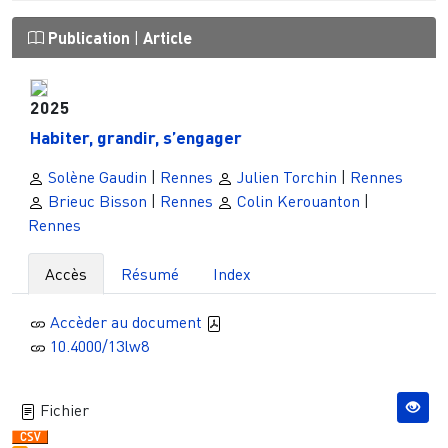
Publication
|
Article
2025
Habiter, grandir, s’engager
Solène Gaudin
|
Rennes
Julien Torchin
|
Rennes
Brieuc Bisson
|
Rennes
Colin Kerouanton
|
Rennes
Accès
Résumé
Index
Accèder au document
10.4000/13lw8
Fichier