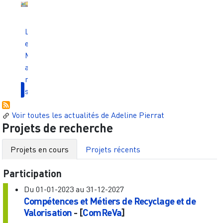
L
e
M
a
n
s
Voir toutes les actualités de
Adeline Pierrat
Projets de recherche
Projets en cours
Projets récents
Participation
Du
01-01-2023
au
31-12-2027
Compétences et Métiers de Recyclage et de
Valorisation
- [
ComReVa
]