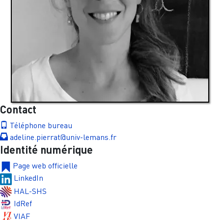
Contact
Téléphone bureau
adeline.pierrat@univ-lemans.fr
Identité numérique
Page web officielle
LinkedIn
HAL-SHS
IdRef
VIAF