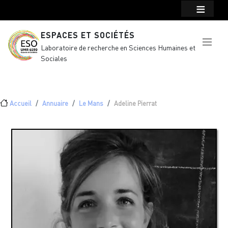
Menu top Header
Aller au contenu principal
ESPACES ET SOCIÉTÉS
Laboratoire de recherche en Sciences Humaines et
Sociales
Fil d'Ariane
Accueil
Annuaire
Le Mans
Adeline Pierrat