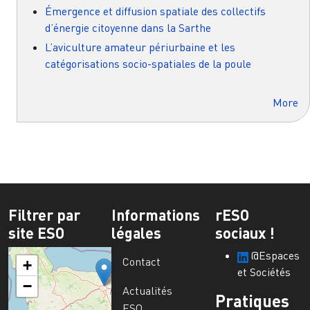
Émergence et diffusion spatiale des collectifs
d’énergie citoyenne dans la Sarthe
L’aviculture amateur périurbaine et les
catégorisations socio-spatiales de la poule
More
Filtrer par
Informations
rESO
site ESO
légales
sociaux !
@Espaces
Contact
+
et Sociétés
−
Actualités
Pratiques
ESO