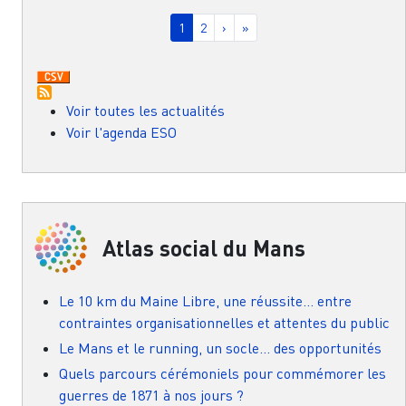
Pagination
Page courante
Page
Page suivante
Dernière page
1
2
›
»
Voir toutes les actualités
Voir l'agenda ESO
Atlas social du Mans
Le 10 km du Maine Libre, une réussite… entre
contraintes organisationnelles et attentes du public
Le Mans et le running, un socle… des opportunités
Quels parcours cérémoniels pour commémorer les
guerres de 1871 à nos jours ?