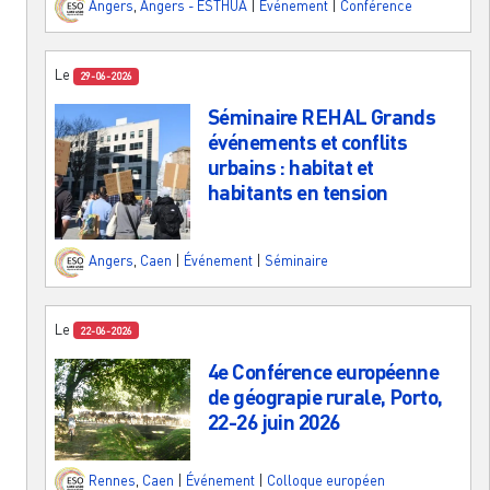
Angers
,
Angers - ESTHUA
|
Événement
|
Conférence
Le
29-06-2026
Séminaire REHAL Grands
événements et conflits
urbains : habitat et
habitants en tension
Angers
,
Caen
|
Événement
|
Séminaire
Le
22-06-2026
4e Conférence européenne
de géograpie rurale, Porto,
22-26 juin 2026
Rennes
,
Caen
|
Événement
|
Colloque européen