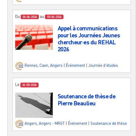
Du
au
04-06-2026
05-06-2026
Appel à communications
pour les Journées Jeunes
chercheur·es du REHAL
2026
Rennes
,
Caen
,
Angers
|
Événement
|
Journée d'études
Le
26-05-2026
Soutenance de thèse de
Pierre Beaulieu
Angers
,
Angers - MRGT
|
Événement
|
Soutenance de thèse