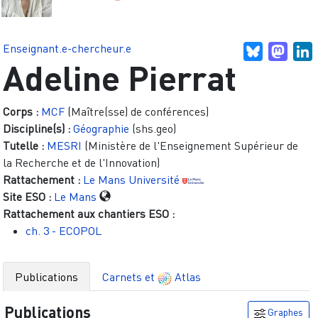
Enseignant.e-chercheur.e
Bluesky
Mast
L
Adeline Pierrat
Corps :
MCF
(Maître(sse) de conférences)
Discipline(s) :
Géographie
(shs.geo)
Tutelle :
MESRI
(Ministère de l'Enseignement Supérieur de
la Recherche et de l'Innovation)
Rattachement :
Le Mans Université
Site ESO :
Le Mans
Rattachement aux chantiers ESO :
ch. 3 - ECOPOL
Publications
Carnets et
Atlas
Publications
Graphes