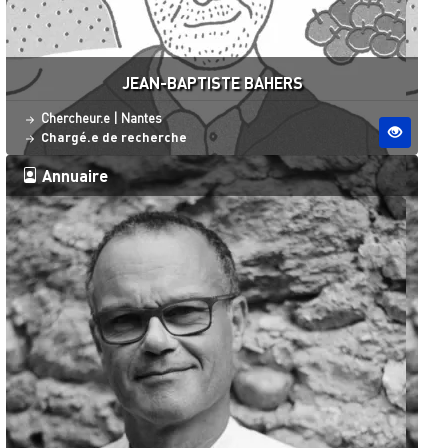
JEAN-BAPTISTE BAHERS
Statut
Site ESO
Chercheur.e
|
Nantes
Chargé.e de recherche
Annuaire