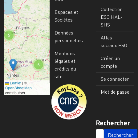
Collection
Espaces et
ESO HAL-
Sociétés
SHS
Données
5
Atlas
personnelles
sociaux ESO
Mentions
Créer un
légales et
6
compte
crédits du
site
Se connecter
Leaflet
|
©
Image
OpenStreetMap
Mot de passe
contributors
Rechercher
SEARCH