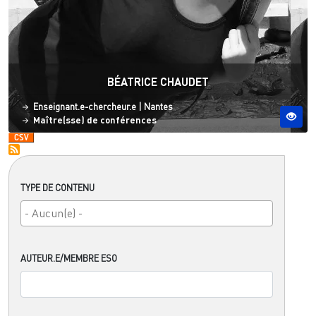
BÉATRICE CHAUDET
Statut
Site ESO
Enseignant.e-chercheur.e
|
Nantes
Maître(sse) de conférences
TYPE DE CONTENU
AUTEUR.E/MEMBRE ESO