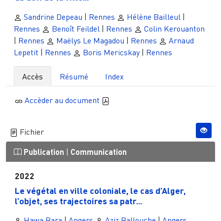
Sandrine Depeau
|
Rennes
Hélène Bailleul
|
Rennes
Benoît Feildel
|
Rennes
Colin Kerouanton
|
Rennes
Maëlys Le Magadou
|
Rennes
Arnaud
Lepetit
|
Rennes
Boris Mericskay
|
Rennes
Accès
Résumé
Index
Accèder au document
Fichier
Publication
|
Communication
2022
Le végétal en ville coloniale, le cas d’Alger,
l’objet, ses trajectoires sa patr...
Hawa Bara
|
Angers
Aziz Ballouche
|
Angers