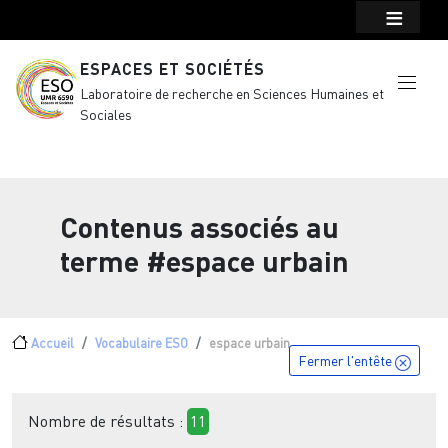
Menu top Header
Aller au contenu principal
ESPACES ET SOCIÉTÉS
Laboratoire de recherche en Sciences Humaines et
Sociales
Contenus associés au
terme
#espace urbain
Fil d'Ariane
Accueil
Vocabulaire ESO
espace urbain
Fermer l'entête
Nombre de résultats :
11