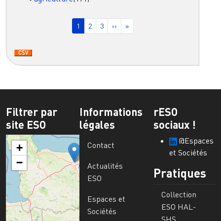
Pagination
Page courante
Page
Page
Page suivante
Dernière page
1
2
3
››
»
Filtrer par
Informations
rESO
site ESO
légales
sociaux !
@Espaces
Contact
+
et Sociétés
−
Actualités
Pratiques
ESO
Collection
Espaces et
ESO HAL-
Sociétés
SHS