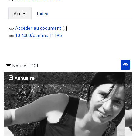
Accès
Index
Accèder au document
10.4000/confins.11195
Notice - DOI
Annuaire