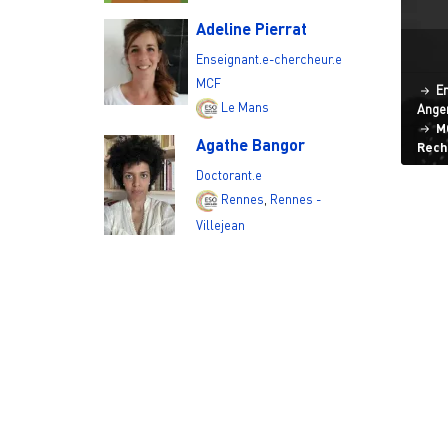
Adeline Pierrat
Enseignant.e-chercheur.e
MCF
St
En
Le Mans
Anger
MC
Agathe Bangor
Rech
Pagi
Doctorant.e
Rennes
,
Rennes -
Villejean