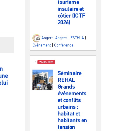
tourisme
insulaire et
côtier (ICTF
2026)
Angers
,
Angers - ESTHUA
|
Événement
|
Conférence
Le
29-06-2026
on
Séminaire
’une
REHAL
lui
Grands
événements
et conflits
urbains :
habitat et
habitants en
tension