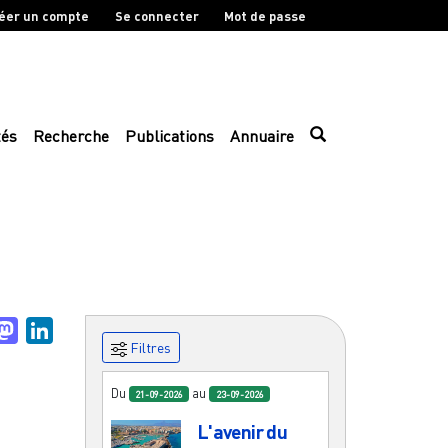
éer un compte
Se connecter
Mot de passe
tés
Recherche
Publications
Annuaire
uesky
Mastodon
LinkedIn
Filtres
Du
au
21-09-2026
23-09-2026
L'avenir du