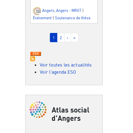
Angers
,
Angers - MRGT
|
Événement
|
Soutenance de thèse
Pagination
Page courante
Page
Page suivante
Dernière page
1
2
›
»
Voir toutes les actualités
Voir l'agenda ESO
Atlas social
d'Angers