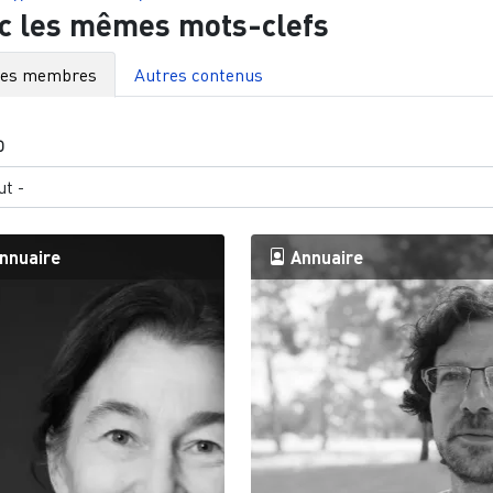
c les mêmes mots-clefs
res membres
Autres contenus
O
nnuaire
Annuaire