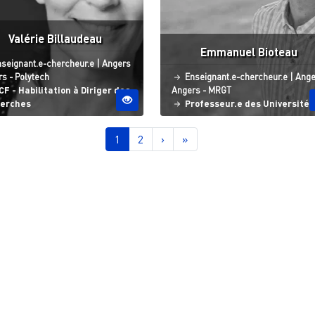
Valérie Billaudeau
Emmanuel Bioteau
atut
Site ESO
seignant.e-chercheur.e
|
Angers
Statut
Site
s - Polytech
Enseignant.e-chercheur.e
|
Ange
F - Habilitation à Diriger des
Angers - MRGT
erches
Professeur.e des Universités
nation
Page courante
Page
Page suivante
Dernière page
1
2
›
»