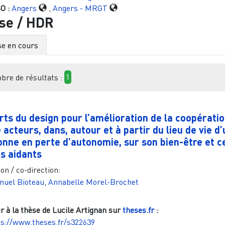
O :
Angers
,
Angers - MRGT
se / HDR
e en cours
re de résultats :
1
ts du design pour l’amélioration de la coopérati
 acteurs, dans, autour et à partir du lieu de vie d
nne en perte d’autonomie, sur son bien-être et ce
s aidants
on / co-direction:
uel Bioteau
,
Annabelle Morel-Brochet
r à la thèse de
Lucile Artignan
sur
theses.fr
:
ps://www.theses.fr/s322639