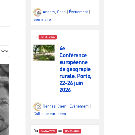
Angers
,
Caen
|
Événement
|
Séminaire
Le
22-06-2026
4e
Conférence
européenne
de géograpie
rurale, Porto,
22-26 juin
2026
Rennes
,
Caen
|
Événement
|
Colloque européen
Du
au
04-06-2026
05-06-2026