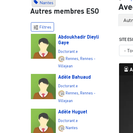
Nantes
Ave
Autres membres ESO
Aut
Filtres
Abdoukhadir Dieyli
SITE ES
Gaye
Doctorant.e
Rennes
,
Rennes -
Villejean
A
Adèle Bahuaud
Doctorant.e
Rennes
,
Rennes -
Villejean
Adèle Huguet
Doctorant.e
Nantes