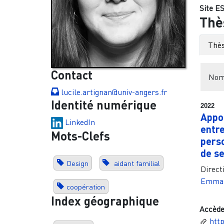
Site ES
Thè
Thès
Contact
Nomb
lucile.artignan@univ-angers.fr
Identité numérique
2022
Appor
LinkedIn
entre
Mots-Clefs
perso
de se
Design
aidant familial
Directi
Emman
coopération
Index géographique
Accède
htt