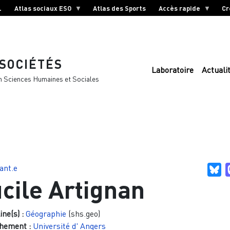
L
Atlas sociaux ESO
Atlas des Sports
Accès rapide
Cr
 SOCIÉTÉS
Laboratoire
Actuali
n Sciences Humaines et Sociales
ant.e
Bl
cile Artignan
ine(s) :
Géographie
(shs.geo)
hement :
Université d' Angers