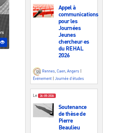
Appel à
communications
pour les
Journées
 ESO
rs
Jeunes
chercheur·es
du REHAL
2026
Rennes
,
Caen
,
Angers
|
Événement
|
Journée d'études
Le
26-05-2026
Soutenance
de thèse de
Pierre
Beaulieu