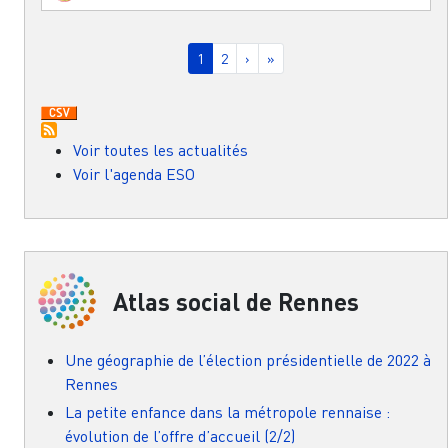
Pagination
Page courante
Page
Page suivante
Dernière page
1
2
›
»
Voir toutes les actualités
Voir l'agenda ESO
Atlas social de Rennes
Une géographie de l’élection présidentielle de 2022 à
Rennes
La petite enfance dans la métropole rennaise :
évolution de l’offre d’accueil (2/2)