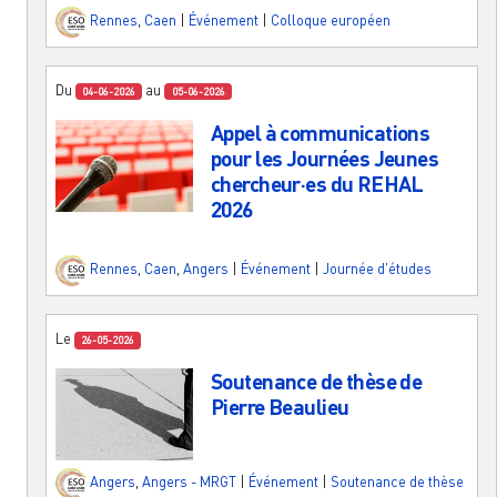
Rennes
,
Caen
|
Événement
|
Colloque européen
Du
au
04-06-2026
05-06-2026
Appel à communications
pour les Journées Jeunes
chercheur·es du REHAL
2026
Rennes
,
Caen
,
Angers
|
Événement
|
Journée d'études
Le
26-05-2026
Soutenance de thèse de
Pierre Beaulieu
Angers
,
Angers - MRGT
|
Événement
|
Soutenance de thèse