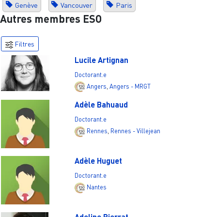
Genève
Vancouver
Paris
Autres membres ESO
Filtres
Lucile Artignan
Doctorant.e
Angers
,
Angers - MRGT
Adèle Bahuaud
Doctorant.e
Rennes
,
Rennes - Villejean
Adèle Huguet
Doctorant.e
Nantes
Adeline Pierrat