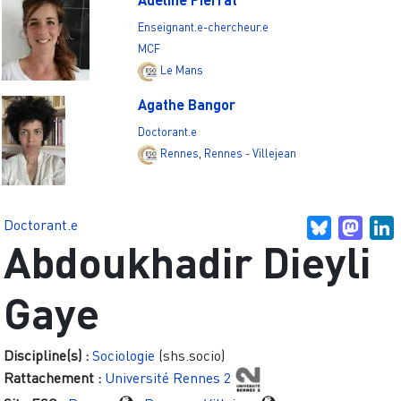
Enseignant.e-chercheur.e
MCF
Le Mans
Agathe Bangor
Doctorant.e
Rennes
,
Rennes - Villejean
Doctorant.e
Bluesky
Mast
L
Abdoukhadir Dieyli
Gaye
Discipline(s) :
Sociologie
(shs.socio)
Rattachement :
Université Rennes 2