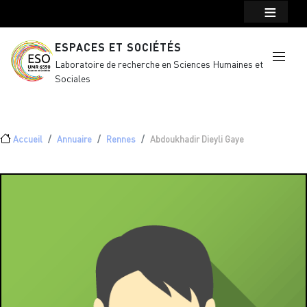
Menu top Header
Aller au contenu principal
ESPACES ET SOCIÉTÉS
Laboratoire de recherche en Sciences Humaines et
Sociales
Fil d'Ariane
Accueil
Annuaire
Rennes
Abdoukhadir Dieyli Gaye