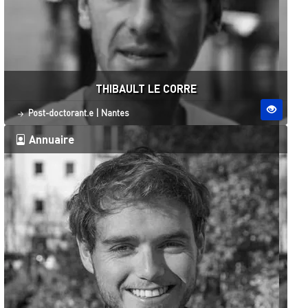
THIBAULT LE CORRE
Statut
Site ESO
Post-doctorant.e
|
Nantes
Annuaire