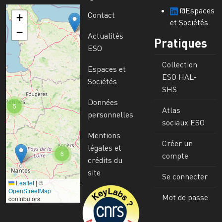
@Espaces
Contact
+
et Sociétés
−
Actualités
Pratiques
ESO
Collection
Espaces et
ESO HAL-
Sociétés
SHS
Données
5
Atlas
personnelles
sociaux ESO
Mentions
Créer un
légales et
6
compte
crédits du
site
Se connecter
Leaflet
|
©
Image
OpenStreetMap
Mot de passe
contributors