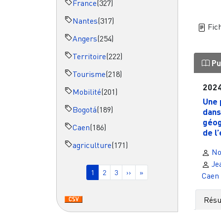
France
(327)
Nantes
(317)
Fich
Angers
(254)
Territoire
(222)
Pu
Tourisme
(218)
202
Mobilité
(201)
Une 
Bogotá
(189)
dans
géog
Caen
(186)
de l’
agriculture
(171)
No
Pagination
Je
Page courante
Page
Page
Page suivante
Dernière page
1
2
3
››
»
Caen
Rés