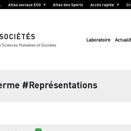
L
Atlas sociaux ESO
Atlas des Sports
Accès rapide
Cr
 SOCIÉTÉS
Laboratoire
Actuali
n Sciences Humaines et Sociales
terme
#Représentations