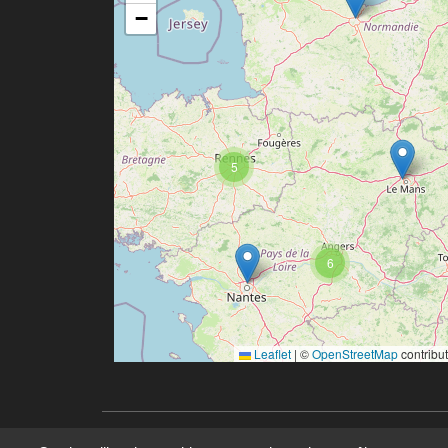
−
5
6
Leaflet
|
©
OpenStreetMap
contribu