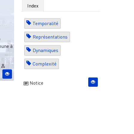
Index
Temporalité
Représentations
e
mune à
Dynamiques
Complexité
y
Notice