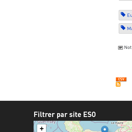
E
Ma
Not
Pagi
Filtrer par site ESO
+