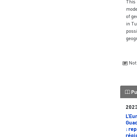
This
model
of g
in Tu
possi
geogr
Not
Pu
202
L’Eu
Guad
: re
régio