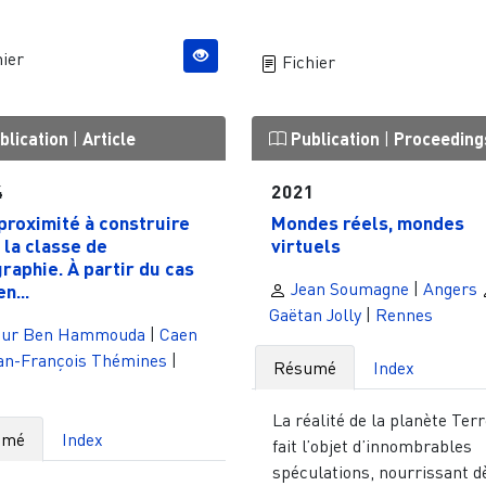
ier
Fichier
blication
|
Article
Publication
|
Proceeding
4
2021
proximité à construire
Mondes réels, mondes
 la classe de
virtuels
raphie. À partir du cas
Jean Soumagne
|
Angers
en...
Gaëtan Jolly
|
Rennes
ur Ben Hammouda
|
Caen
an-François Thémines
|
Résumé
Index
La réalité de la planète Terr
umé
Index
fait l’objet d’innombrables
spéculations, nourrissant d