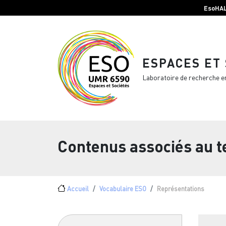
Menu top Header
Aller au contenu principal
EsoHA
ESPACES ET
Laboratoire de recherche e
Contenus associés au 
Fil d'Ariane
Accueil
Vocabulaire ESO
Représentations