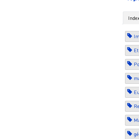
Inde
Im
Et
Po
ma
E
Re
Ma
gé