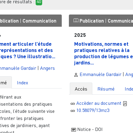
e de résultats :
40
blication
|
Communication
Publication
|
Communica
6
2025
ent articuler l’étude
Motivations, normes et
représentations et des
pratiques relatives à la
ques ? Une illustratio...
production de légumes e
jardins...
manuèle Gardair
|
Angers
Emmanuèle Gardair
|
Ang
umé
Index
Accès
Résumé
Ind
éférant aux
Accèder au document
ésentations des pratiques
10.58079/13mz3
coles, l’étude suivante vise
fronter les pratiques
tives de jardiniers, ayant
Notice - DOI
roduct...