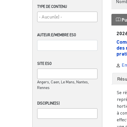
Nombr
TYPE DE CONTENU
Pu
202
AUTEUR.E/MEMBRE ESO
Comm
des 
prati
SITE ESO
Em
Rés
Angers, Caen, Le Mans, Nantes,
Rennes
Se r
repr
DISCIPLINE(S)
horti
à con
effec
une p