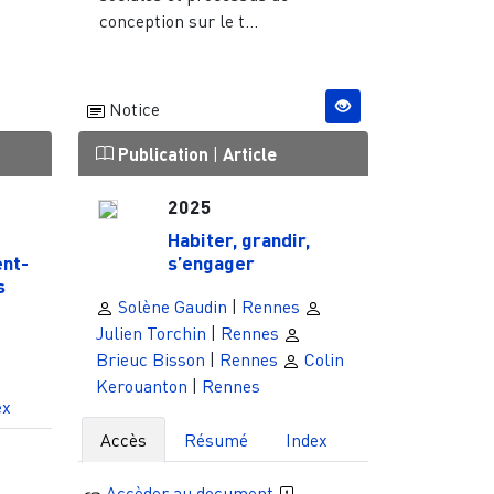
conception sur le t...
Notice
Publication
|
Article
2025
Habiter, grandir,
nt-
s’engager
s
Solène Gaudin
|
Rennes
Julien Torchin
|
Rennes
Brieuc Bisson
|
Rennes
Colin
Kerouanton
|
Rennes
ex
Accès
Résumé
Index
Accèder au document