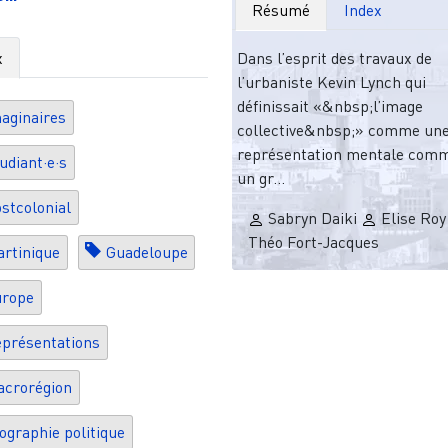
Résumé
Index
Dans l’esprit des travaux de
x
l’urbaniste Kevin Lynch qui
définissait «&nbsp;l’image
aginaires
collective&nbsp;» comme un
représentation mentale com
udiant·e·s
un gr...
stcolonial
Sabryn Daiki
Elise Ro
Théo Fort-Jacques
rtinique
Guadeloupe
urope
présentations
crorégion
ographie politique