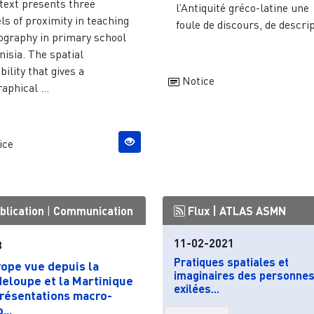
 text presents three
l’Antiquité gréco-latine une
s of proximity in teaching
foule de discours, de descrip
eography in primary school
nisia. The spatial
bility that gives a
Notice
aphical ...
ice
blication
|
Communication
Flux |
ATLAS ASMN
11-02-2021
3
Pratiques spatiales et
rope vue depuis la
imaginaires des personne
eloupe et la Martinique
exilées...
présentations macro-
...