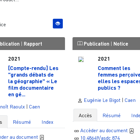
ice
blication
|
Rapport
Publication
|
Notice
2021
2021
[Compte-rendu] Les
Comment les
"grands débats de
femmes perçoive
la géographie" « Le
elles les espace
film documentaire
publics ?
en gé...
Eugénie Le Bigot
|
Caen
noît Raoulx
|
Caen
Accès
Résumé
Ind
s
Résumé
Index
Accèder au document
èder au document
10.48649/asdc.874