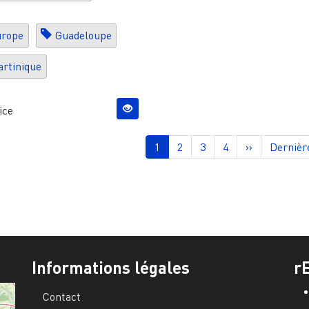
urope
Guadeloupe
rtinique
ice
nation
Page courante
Page
Page
Page
Page suivant
Dernièr
1
2
3
4
››
Dernièr
Informations légales
r
Contact