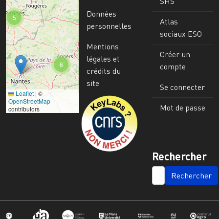
SHS
Données
5
Atlas
personnelles
sociaux ESO
Mentions
Créer un
légales et
6
compte
crédits du
site
Se connecter
Leaflet
|
©
Image
OpenStreetMap
Mot de passe
contributors
Rechercher
SEARCH