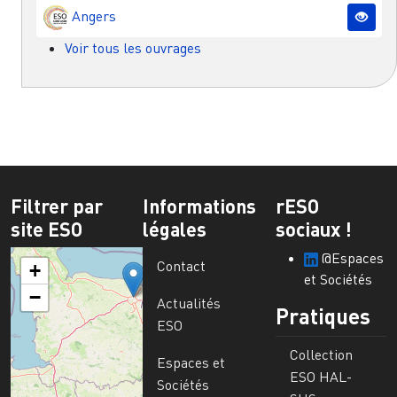
Angers
Voir tous les ouvrages
Filtrer par
Informations
rESO
site ESO
légales
sociaux !
@Espaces
Contact
+
et Sociétés
−
Actualités
Pratiques
ESO
Collection
Espaces et
ESO HAL-
Sociétés