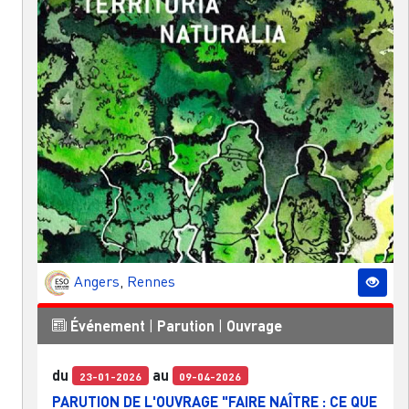
Angers
,
Rennes
Événement
|
Parution
|
Ouvrage
du
au
23-01-2026
09-04-2026
PARUTION DE L'OUVRAGE "FAIRE NAÎTRE : CE QUE