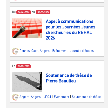
Du
au
04-06-2026
05-06-2026
Appel à communications
pour les Journées Jeunes
chercheur·es du REHAL
2026
Rennes
,
Caen
,
Angers
|
Événement
|
Journée d'études
Le
26-05-2026
Soutenance de thèse de
Pierre Beaulieu
Angers
,
Angers - MRGT
|
Événement
|
Soutenance de thèse