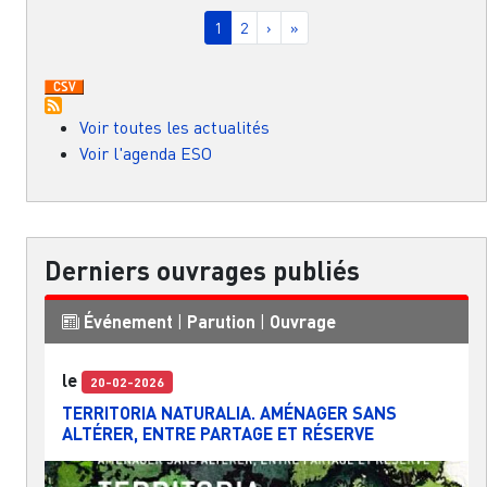
Pagination
Page courante
Page
Page suivante
Dernière page
1
2
›
»
Voir toutes les actualités
Voir l'agenda ESO
Derniers ouvrages publiés
Événement
|
Parution
|
Ouvrage
le
20-02-2026
TERRITORIA NATURALIA. AMÉNAGER SANS
ALTÉRER, ENTRE PARTAGE ET RÉSERVE