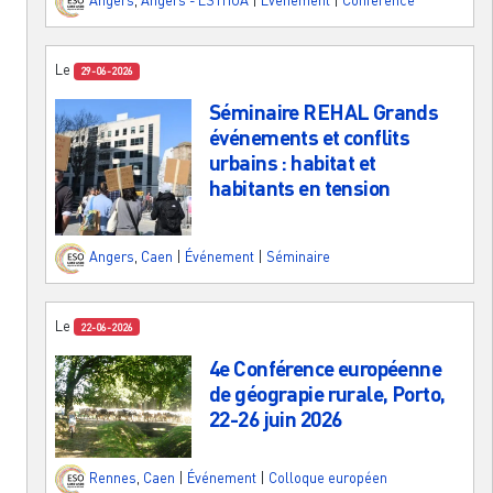
Angers
,
Angers - ESTHUA
|
Événement
|
Conférence
Le
29-06-2026
Séminaire REHAL Grands
événements et conflits
urbains : habitat et
habitants en tension
Angers
,
Caen
|
Événement
|
Séminaire
Le
22-06-2026
4e Conférence européenne
de géograpie rurale, Porto,
22-26 juin 2026
Rennes
,
Caen
|
Événement
|
Colloque européen