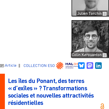
Julien Torchin
Colin Kerouanton
Bluesky
Mastodo
Link
Article
COLLECTION ESO
Les îles du Ponant, des terres
« d’exîles » ? Transformations
sociales et nouvelles attractivités
résidentielles