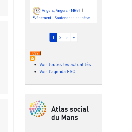
Angers
,
Angers - MRGT
|
Événement
|
Soutenance de thèse
Pagination
Page courante
Page
Page suivante
Dernière page
1
2
›
»
Voir toutes les actualités
Voir l'agenda ESO
Atlas social
du Mans