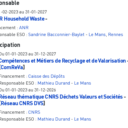
onsable
1-02-2023
au
31-01-2027
R Household Waste
-
ncement :
ANR
onsable ESO :
Sandrine Bacconnier-Baylet
-
Le Mans
,
Rennes
cipation
Du
01-01-2023
au
31-12-2027
Compétences et Métiers de Recyclage et de Valorisation
[
ComReVa
]
Financement :
Caisse des Dépôts
Responsable ESO :
Mathieu Durand
-
Le Mans
Du
01-01-2023
au
31-12-2026
Réseau thématique CNRS Déchets Valeurs et Sociétés
-
[
Réseau CNRS DVS
]
Financement :
CNRS
Responsable ESO :
Mathieu Durand
-
Le Mans