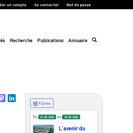
éer un compte
Se connecter
Mot de passe
tés
Recherche
Publications
Annuaire
uesky
Mastodon
LinkedIn
Filtres
Du
au
21-09-2026
23-09-2026
L'avenir du