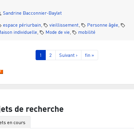
Sandrine Bacconnier-Baylet
espace périurbain
,
vieillissement
,
Personne âgée
,
aison individuelle
,
Mode de vie
,
mobilité
gination
Page courante
Page
Page suivante
Dernière page
1
2
Suivant ›
fin »
jets de recherche
ets en cours