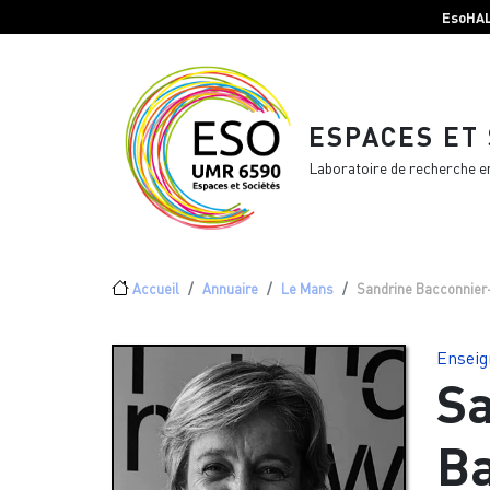
Menu top Header
Aller au contenu principal
EsoHA
ESPACES ET
Laboratoire de recherche e
Fil d'Ariane
Accueil
Annuaire
Le Mans
Sandrine Bacconnier
Enseig
Sa
Ba