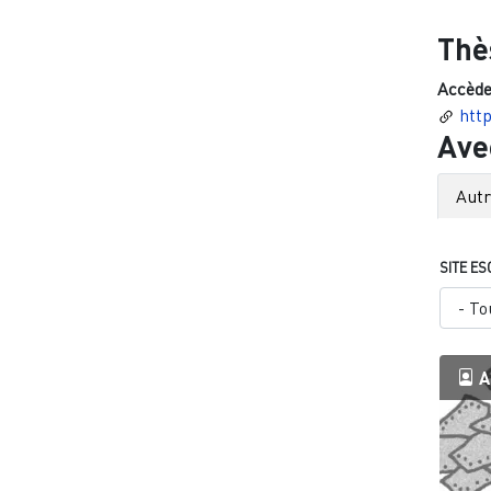
Thè
Accède
htt
Ave
Aut
SITE ES
A