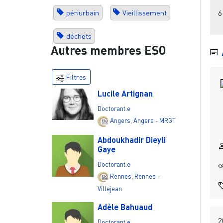
6
périurbain
Vieillissement
déchets
Autres membres ESO
Filtres
Lucile Artignan
Doctorant.e
Angers
,
Angers - MRGT
Abdoukhadir Dieyli
Gaye
Doctorant.e
Rennes
,
Rennes -
Villejean
Adèle Bahuaud
2
Doctorant.e