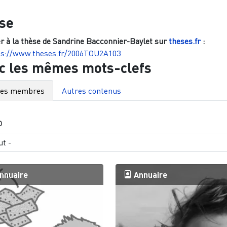
se
r à la thèse de
Sandrine Bacconnier-Baylet
sur
theses.fr
:
ps://www.theses.fr/2006TOU2A103
c les mêmes mots-clefs
res membres
Autres contenus
O
nnuaire
Annuaire