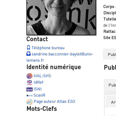
Corps 
Discipl
Tutelle
de l'In
Rattac
Contact
Site ES
Téléphone bureau
sandrine.bacconnier-baylet@univ-
Publ
lemans.fr
Identité numérique
Publ
HAL-SHS
IdRef
Publ
ISNI
ScanR
Page auteur Atlas ESO
Ar
Mots-Clefs