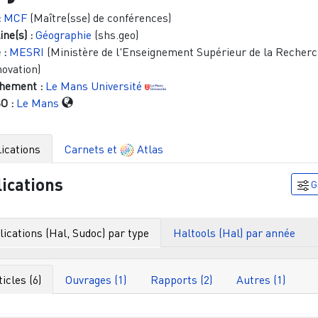
:
MCF
(Maître(sse) de conférences)
ine(s) :
Géographie
(shs.geo)
 :
MESRI
(Ministère de l'Enseignement Supérieur de la Recherc
novation)
hement :
Le Mans Université
O :
Le Mans
ications
Carnets et
Atlas
ications
G
ications (Hal, Sudoc) par type
Haltools (Hal) par année
ticles (6)
Ouvrages (1)
Rapports (2)
Autres (1)