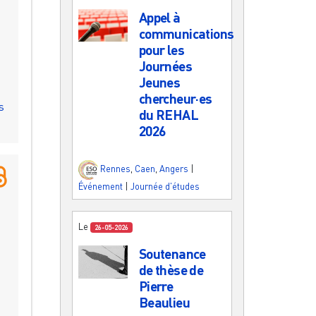
Appel à
communications
pour les
Journées
Jeunes
chercheur·es
s
du REHAL
2026
Rennes
,
Caen
,
Angers
|
Événement
|
Journée d'études
Le
26-05-2026
Soutenance
de thèse de
Pierre
Beaulieu