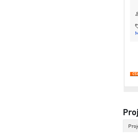
M
Pa
Pro
Proj