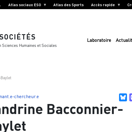
L
Atlas sociaux ESO
Atlas des Sports
Accès rapide
Cr
 SOCIÉTÉS
Laboratoire
Actuali
n Sciences Humaines et Sociales
-Baylet
nant.e-chercheur.e
Bl
ndrine Bacconnier-
ylet