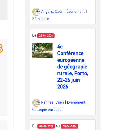
es
Angers
,
Caen
|
Événement
|
Séminaire
Le
22-06-2026
4e
Conférence
européenne
de géograpie
rurale, Porto,
22-26 juin
2026
Rennes
,
Caen
|
Événement
|
Colloque européen
Du
au
04-06-2026
05-06-2026