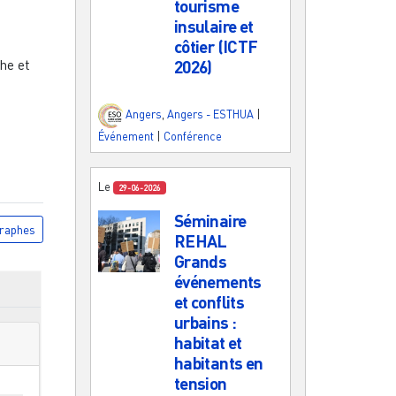
tourisme
insulaire et
côtier (ICTF
he et
2026)
Angers
,
Angers - ESTHUA
|
Événement
|
Conférence
Le
29-06-2026
Séminaire
raphes
REHAL
Grands
événements
et conflits
urbains :
habitat et
habitants en
tension