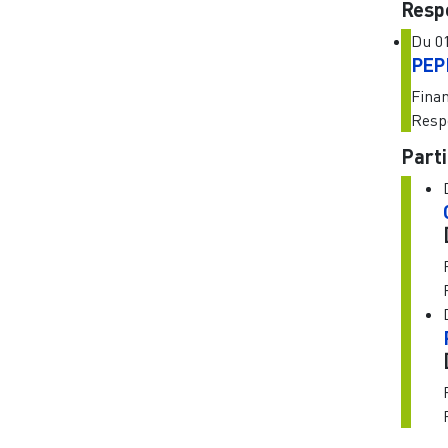
Resp
Du
0
PEP
Fina
Resp
Parti