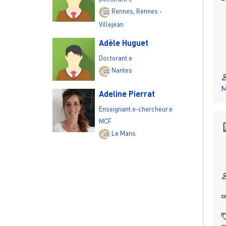
Rennes
,
Rennes -
Villejean
Adèle Huguet
Doctorant.e
Nantes
M
Adeline Pierrat
Enseignant.e-chercheur.e
MCF
Le Mans