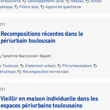
ioressource
,
Développement local
,
Réseau
,
Action
ublique
,
Filière bois
,
Approche qualitative
011
Recompositions récentes dans le
périurbain toulousain
Sandrine Bacconnier-Baylet
Toulouse
,
Étalement urbain
,
Périurbanisation
,
ériurbain
,
Recomposition territoriale
011
Vieillir en maison individuelle dans les
espaces périurbains toulousains