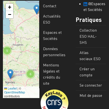
@Espaces
Contact
+
et Sociétés
−
Actualités
Pratiques
ESO
Collection
Espaces et
ESO HAL-
Sociétés
SHS
Données
5
Atlas
personnelles
sociaux ESO
Mentions
Créer un
légales et
6
compte
crédits du
site
Se connecter
Leaflet
|
©
Image
OpenStreetMap
Mot de passe
contributors