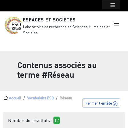
Menu top Header
Aller au contenu principal
ESPACES ET SOCIÉTÉS
Laboratoire de recherche en Sciences Humaines et
Sociales
Contenus associés au
terme
#Réseau
Fil d'Ariane
Accueil
Vocabulaire ESO
Réseau
Fermer l'entête
Nombre de résultats :
12