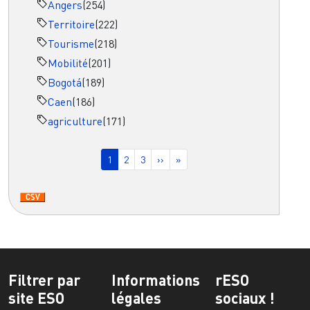
Angers
(254)
Territoire
(222)
Tourisme
(218)
Mobilité
(201)
Bogotá
(189)
Caen
(186)
agriculture
(171)
Pagination
Page courante
Page
Page
Page suivante
Dernière page
1
2
3
››
»
Filtrer par
Informations
rESO
site ESO
légales
sociaux !