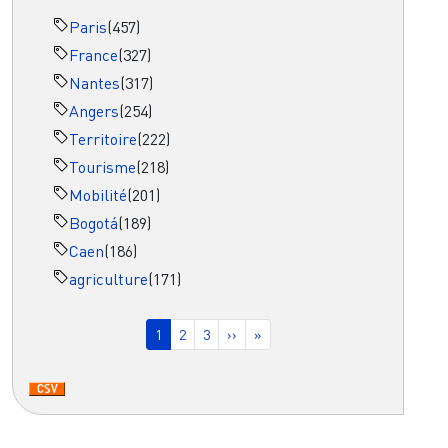
Paris
(457)
France
(327)
Nantes
(317)
Angers
(254)
Territoire
(222)
Tourisme
(218)
Mobilité
(201)
Bogotá
(189)
Caen
(186)
agriculture
(171)
Pagination
Page courante
Page
Page
Page suivante
Dernière page
1
2
3
››
»