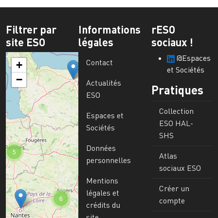
Filtrer par
Informations
rESO
site ESO
légales
sociaux !
@Espaces
Contact
+
et Sociétés
−
Actualités
Pratiques
ESO
Collection
Espaces et
ESO HAL-
Sociétés
SHS
Données
5
Atlas
personnelles
sociaux ESO
Mentions
Créer un
légales et
6
compte
crédits du
site