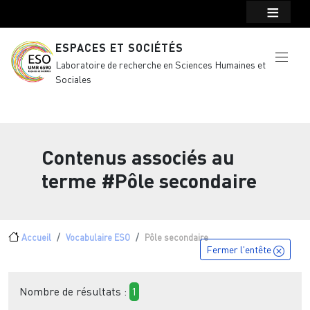
Menu top Header
Aller au contenu principal
ESPACES ET SOCIÉTÉS
Laboratoire de recherche en Sciences Humaines et
Sociales
Contenus associés au
terme
#Pôle secondaire
Fil d'Ariane
Accueil
Vocabulaire ESO
Pôle secondaire
Fermer l'entête
Nombre de résultats :
1