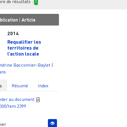
e de résultats :
1
blication
|
Article
2014
Requalifier les
territoires de
l’action locale
ndrine Bacconnier-Baylet
|
ans
s
Résumé
Index
èder au document
4000/tem.2399
ier