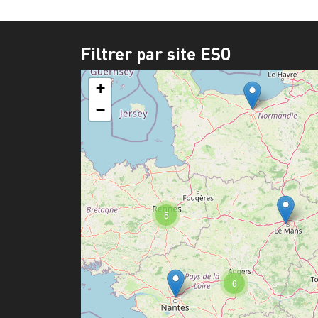
Filtrer par site ESO
+
−
5
6