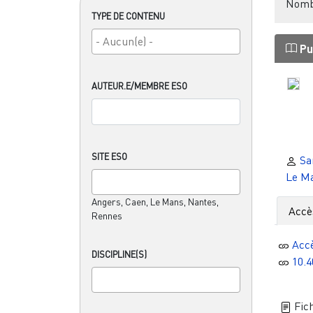
Nombr
TYPE DE CONTENU
Pu
AUTEUR.E/MEMBRE ESO
SITE ESO
Sa
Le M
Angers, Caen, Le Mans, Nantes,
Accè
Rennes
Acc
DISCIPLINE(S)
10.
Fich