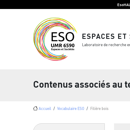
Menu top Header
Aller au contenu principal
EsoHA
ESPACES ET
Laboratoire de recherche e
Contenus associés au 
Fil d'Ariane
Accueil
Vocabulaire ESO
Filière bois