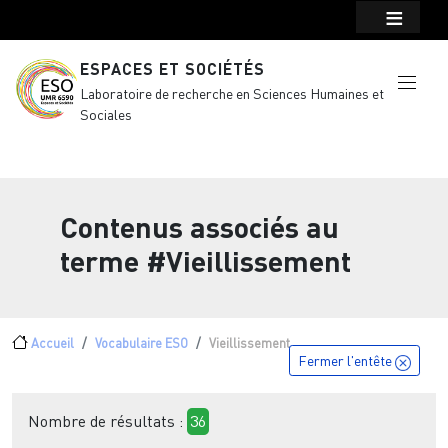
Menu top Header
Aller au contenu principal
ESPACES ET SOCIÉTÉS
Laboratoire de recherche en Sciences Humaines et
Sociales
Contenus associés au
terme
#Vieillissement
Fil d'Ariane
Accueil
Vocabulaire ESO
Vieillissement
Fermer l'entête
Nombre de résultats :
36