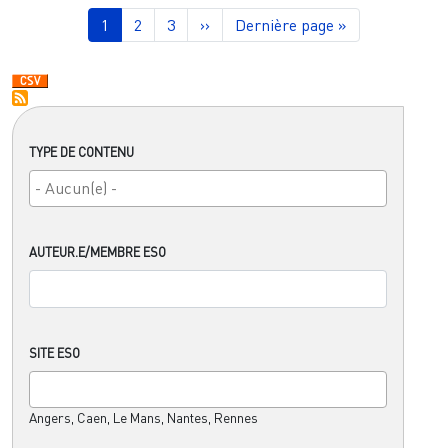
Pagination
Page courante
Page
Page
Page suivante
Dernière page
1
2
3
››
Dernière page »
TYPE DE CONTENU
AUTEUR.E/MEMBRE ESO
SITE ESO
Angers, Caen, Le Mans, Nantes, Rennes