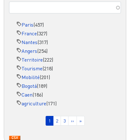
Paris
(457)
France
(327)
Nantes
(317)
Angers
(254)
Territoire
(222)
Tourisme
(218)
Mobilité
(201)
Bogotá
(189)
Caen
(186)
agriculture
(171)
Pagination
Page courante
Page
Page
Page suivante
Dernière page
1
2
3
››
»