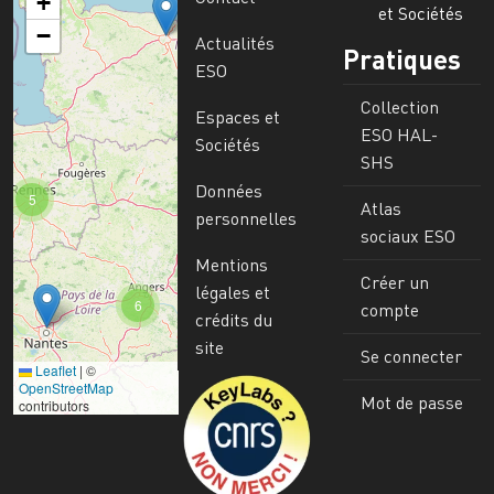
+
et Sociétés
−
Actualités
Pratiques
ESO
Collection
Espaces et
ESO HAL-
Sociétés
SHS
Données
5
Atlas
personnelles
sociaux ESO
Mentions
Créer un
légales et
6
compte
crédits du
site
Se connecter
Leaflet
|
©
Image
OpenStreetMap
Mot de passe
contributors