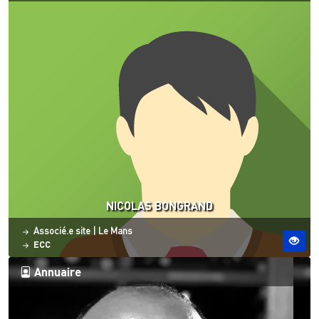
NICOLAS BONGRAND
Statut
Site ESO
Associé.e site
|
Le Mans
ECC
Annuaire