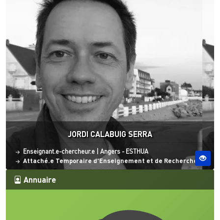
JORDI CALABUIG SERRA
Statut
Site ESO
Enseignant.e-chercheur.e
|
Angers - ESTHUA
Attaché.e Temporaire d'Enseignement et de Recherche
Annuaire