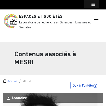
Menu top Header
Aller au contenu principal
ESPACES ET SOCIÉTÉS
Laboratoire de recherche en Sciences Humaines et
Sociales
Contenus associés à
MESRI
Fil d'Ariane
Accueil
MESRI
Ouvrir l'entête
Annuaire