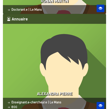
RONAN MARTIN
Statut
Site ESO
Doctorant.e
|
Le Mans
Annuaire
ALEXANDRA PIERRE
Statut
Site ESO
Enseignant.e-chercheur.e
|
Le Mans
ECC