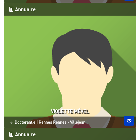
Annuaire
VIOLETTE MÉVEL
Statut
Site ESO
Doctorant.e
|
Rennes
Rennes - Villejean
Annuaire