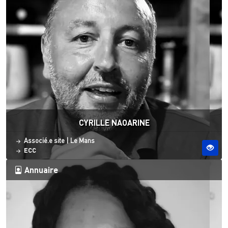
CYRILLE NAOARINE
Statut
Site ESO
Associé.e site
|
Le Mans
ECC
Annuaire