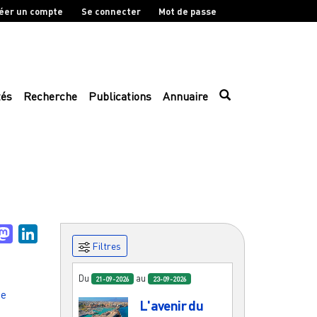
éer un compte
Se connecter
Mot de passe
tés
Recherche
Publications
Annuaire
uesky
Mastodon
LinkedIn
Filtres
Du
au
21-09-2026
23-09-2026
ie
L'avenir du