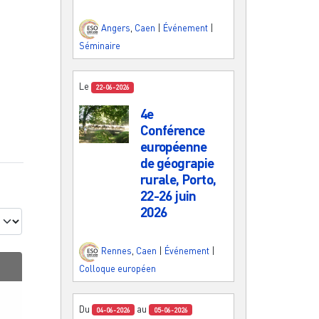
Angers
,
Caen
|
Événement
|
Séminaire
Le
22-06-2026
4e
Conférence
européenne
de géograpie
rurale, Porto,
22-26 juin
2026
Rennes
,
Caen
|
Événement
|
Colloque européen
Du
au
04-06-2026
05-06-2026