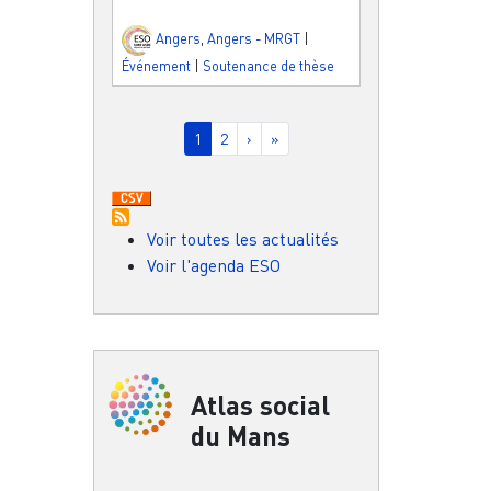
Angers
,
Angers - MRGT
|
Événement
|
Soutenance de thèse
Pagination
Page courante
Page
Page suivante
Dernière page
1
2
›
»
Voir toutes les actualités
Voir l'agenda ESO
Atlas social
du Mans