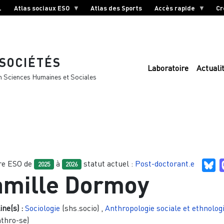
L
Atlas sociaux ESO
Atlas des Sports
Accès rapide
Cr
 SOCIÉTÉS
Laboratoire
Actuali
n Sciences Humaines et Sociales
e ESO de
à
statut actuel :
Post-doctorant.e
Bl
2025
2026
amille Dormoy
ine(s) :
Sociologie
(shs.socio)
,
Anthropologie sociale et ethnolog
nthro-se)