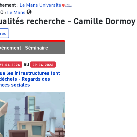
hement :
Le Mans Université
O :
Le Mans
ualités recherche -
Camille Dormoy
tres
vénement
|
Séminaire
au
27-04-2026
29-04-2026
ue les infrastructures font
déchets - Regards des
nces sociales