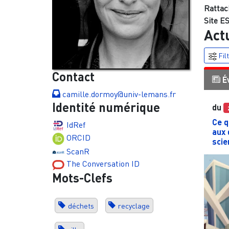
Rattac
Site ES
Act
Fil
Contact
É
camille.dormoy@univ-lemans.fr
Identité numérique
du
Ce q
IdRef
aux 
ORCID
scie
ScanR
The Conversation ID
Mots-Clefs
déchets
recyclage