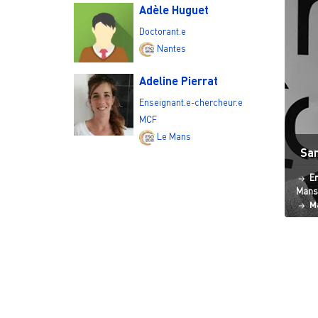
Adèle Huguet
Doctorant.e
Nantes
Adeline Pierrat
Enseignant.e-chercheur.e
MCF
Le Mans
San
St
En
Mans
M
Pagi