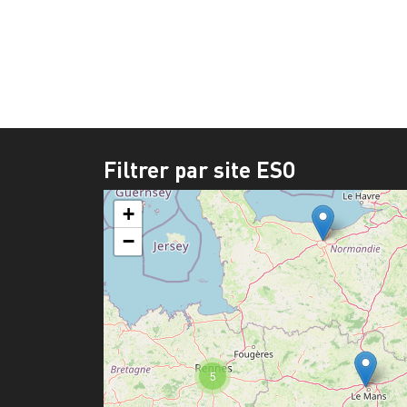
Filtrer par site ESO
+
−
5