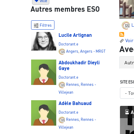
ville
Autres membres ESO
L
Filtres
Lucile Artignan
Voir
Doctorant.e
Ave
Angers
,
Angers - MRGT
Aut
Abdoukhadir Dieyli
Gaye
Doctorant.e
SITE ES
Rennes
,
Rennes -
Villejean
Adèle Bahuaud
A
Doctorant.e
Rennes
,
Rennes -
Villejean