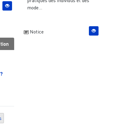
pratiques des individus et des
mode...
Notice
tion
 ?
s