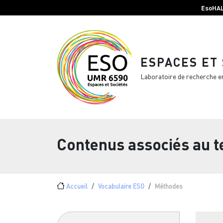
Menu top Header
Aller au contenu principal
EsoHA
ESPACES ET
Laboratoire de recherche e
Contenus associés au 
Fil d'Ariane
Accueil
Vocabulaire ESO
Méthodes