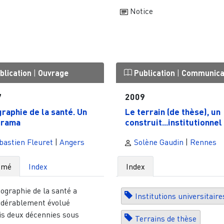
Notice
blication
|
Ouvrage
Publication
|
Communica
7
2009
raphie de la santé. Un
Le terrain (de thèse), un
orama
construit...institutionnel
astien Fleuret
|
Angers
Solène Gaudin
|
Rennes
umé
Index
Index
ographie de la santé a
Institutions universitaire
idérablement évolué
is deux décennies sous
Terrains de thèse