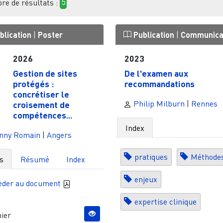
e de résultats :
5
blication
|
Poster
Publication
|
Communica
2026
2023
Gestion de sites
De l'examen aux
protégés :
recommandations
concrétiser le
Philip Milburn
|
Rennes
croisement de
compétences...
Index
nny Romain
|
Angers
pratiques
Méthode
s
Résumé
Index
enjeux
èder au document
expertise clinique
ier