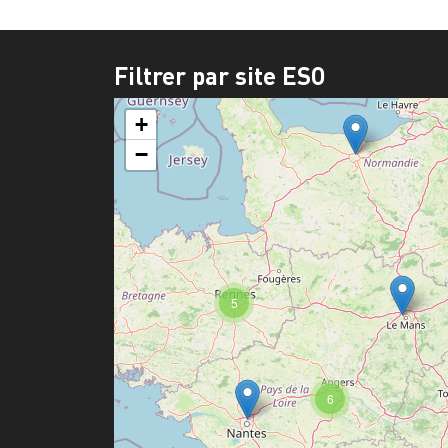
Filtrer par site ESO
+
−
5
6