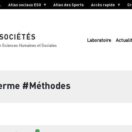
L
Atlas sociaux ESO
Atlas des Sports
Accès rapide
Cr
 SOCIÉTÉS
Laboratoire
Actuali
n Sciences Humaines et Sociales
terme
#Méthodes