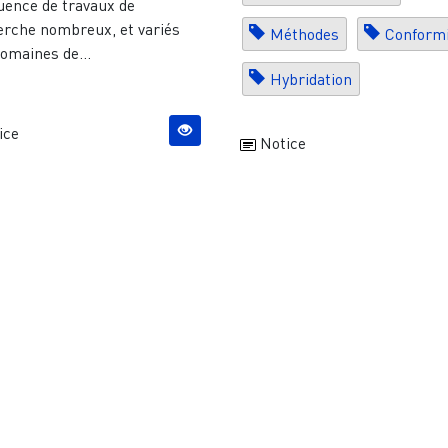
luence de travaux de
erche nombreux, et variés
Méthodes
Conform
omaines de...
Hybridation
ice
Notice