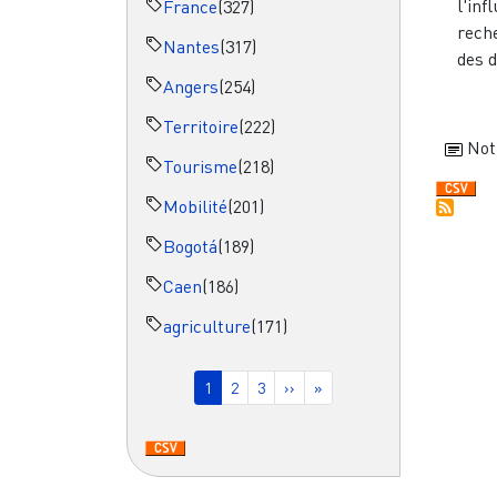
l'inf
France
(327)
rech
Nantes
(317)
des d
Angers
(254)
Territoire
(222)
Not
Tourisme
(218)
Mobilité
(201)
Bogotá
(189)
Caen
(186)
agriculture
(171)
Pagination
Page courante
Page
Page
Page suivante
Dernière page
1
2
3
››
»