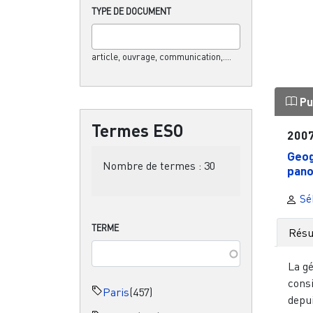
TYPE DE DOCUMENT
article, ouvrage, communication,....
Pu
Termes ESO
200
Geog
Nombre de termes :
30
pan
Séb
TERME
Rés
La gé
cons
Paris
(457)
depu